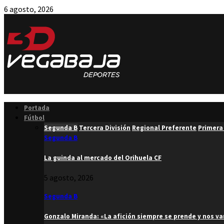
6 agosto, 2026
Facebook
Twitter
Instagram
Youtube
Email
Portada
Fútbol
Segunda B
Tercera División
Regional Preferente
Primera
Segunda B
La guinda al mercado del Orihuela CF
5 agosto, 2026
Segunda B
Gonzalo Miranda: «La afición siempre se prende y nos v