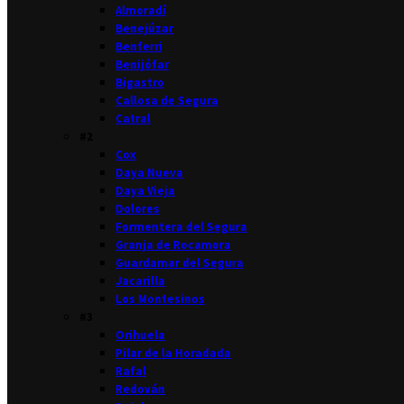
Almoradí
Benejúzar
Benferri
Benijófar
Bigastro
Callosa de Segura
Catral
#2
Cox
Daya Nueva
Daya Vieja
Dolores
Formentera del Segura
Granja de Rocamora
Guardamar del Segura
Jacarilla
Los Montesinos
#3
Orihuela
Pilar de la Horadada
Rafal
Redován