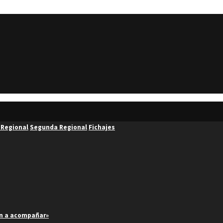
 Regional
Segunda Regional
Fichajes
an a acompañar»