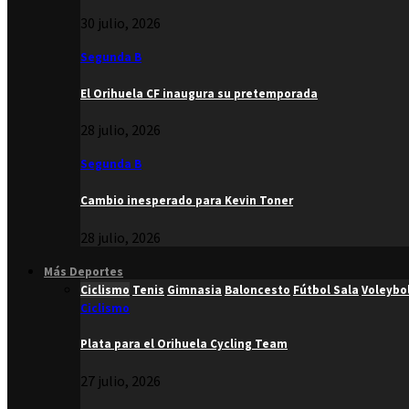
30 julio, 2026
Segunda B
El Orihuela CF inaugura su pretemporada
28 julio, 2026
Segunda B
Cambio inesperado para Kevin Toner
28 julio, 2026
Más Deportes
Ciclismo
Tenis
Gimnasia
Baloncesto
Fútbol Sala
Voleybo
Ciclismo
Plata para el Orihuela Cycling Team
27 julio, 2026