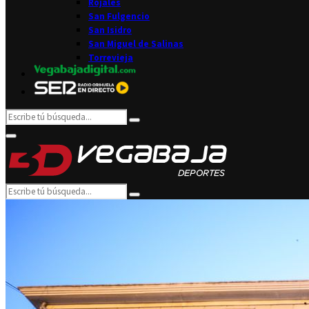
Rojales
San Fulgencio
San Isidro
San Miguel de Salinas
Torrevieja
Search
Search
for:
Facebook
Twitter
Instagram
Youtube
Email
Primary
Menu
Search
Search
for: