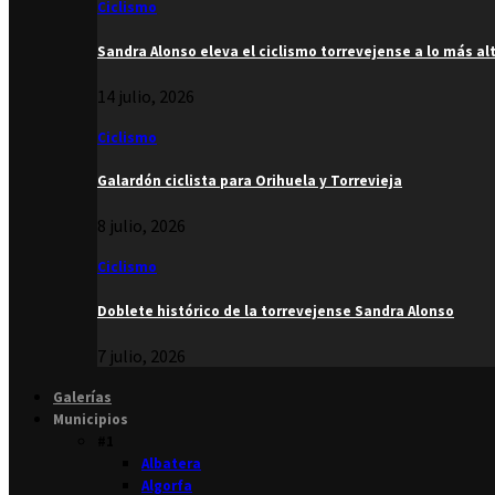
Ciclismo
Sandra Alonso eleva el ciclismo torrevejense a lo más al
14 julio, 2026
Ciclismo
Galardón ciclista para Orihuela y Torrevieja
8 julio, 2026
Ciclismo
Doblete histórico de la torrevejense Sandra Alonso
7 julio, 2026
Galerías
Municipios
#1
Albatera
Algorfa