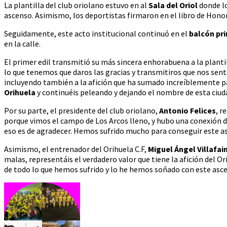
La plantilla del club oriolano estuvo en al
Sala del Oriol
donde lo
ascenso. Asimismo, los deportistas firmaron en el libro de Hono
Seguidamente, este acto institucional continuó en el
balcón pri
en la calle.
El primer edil transmitió su más sincera enhorabuena a la planti
lo que tenemos que daros las gracias y transmitiros que nos sen
incluyendo también a la afición que ha sumado increíblemente p
Orihuela
y continuéis peleando y dejando el nombre de esta ciud
Por su parte, el presidente del club oriolano,
Antonio Felices
, r
porque vimos el campo de Los Arcos lleno, y hubo una conexión del
eso es de agradecer. Hemos sufrido mucho para conseguir este as
Asimismo, el entrenador del Orihuela C.F,
Miguel Ángel Villafai
malas, representáis el verdadero valor que tiene la afición del 
de todo lo que hemos sufrido y lo he hemos soñado con este asce