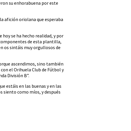
eron su enhorabuena por este
la afición oriolana que esperaba
 hoy se ha hecho realidad, y por
 componentes de esta plantilla,
n os sintáis muy orgullosos de
 porque ascendimos, sino también
 con el Orihuela Club de Fútbol y
da División B”.
que estáis en las buenas y en las
los siento como míos, y después