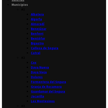
Municipios
#1
Albatera
Algorfa
Almoradí
Benejúzar
Benferri
Benijófar
Bigastro
Callosa de Segura
Catral
#2
Cox
Daya Nueva
Daya Vieja
Dolores
Formentera del Segura
Granja de Rocamora
Guardamar del Segura
Jacarilla
Los Montesinos
#3