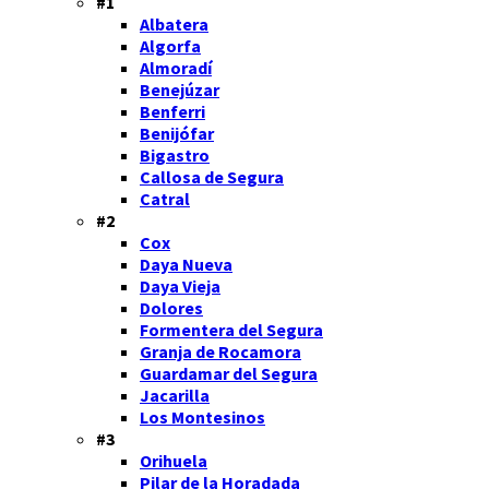
#1
Albatera
Algorfa
Almoradí
Benejúzar
Benferri
Benijófar
Bigastro
Callosa de Segura
Catral
#2
Cox
Daya Nueva
Daya Vieja
Dolores
Formentera del Segura
Granja de Rocamora
Guardamar del Segura
Jacarilla
Los Montesinos
#3
Orihuela
Pilar de la Horadada