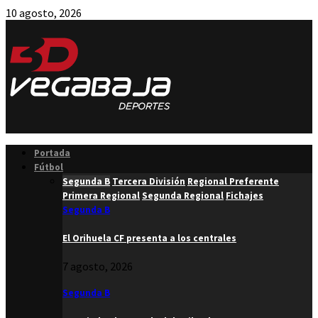
10 agosto, 2026
Facebook
Twitter
Instagram
Youtube
Email
Portada
Fútbol
Segunda B
Tercera División
Regional Preferente
Primera Regional
Segunda Regional
Fichajes
Segunda B
El Orihuela CF presenta a los centrales
7 agosto, 2026
Segunda B