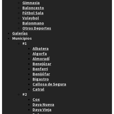
Gimnasia
Baloncesto
Fútbol Sala
Voleybol
Balonmano
Otros Deportes
Galerías
Municipios
#1
Albatera
Algorfa
Almoradí
Benejúzar
Benferri
Benijófar
Bigastro
Callosa de Segura
Catral
#2
Cox
Daya Nueva
Daya Vieja