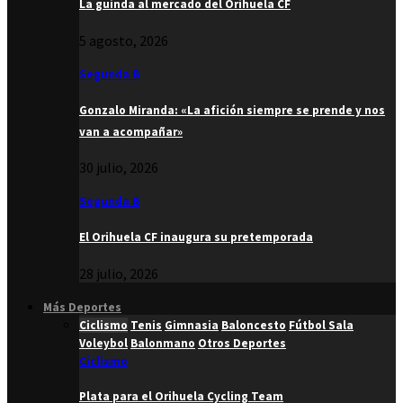
La guinda al mercado del Orihuela CF
5 agosto, 2026
Segunda B
Gonzalo Miranda: «La afición siempre se prende y nos
van a acompañar»
30 julio, 2026
Segunda B
El Orihuela CF inaugura su pretemporada
28 julio, 2026
Más Deportes
Ciclismo
Tenis
Gimnasia
Baloncesto
Fútbol Sala
Voleybol
Balonmano
Otros Deportes
Ciclismo
Plata para el Orihuela Cycling Team