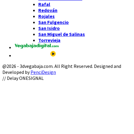
Rafal
Redován
Rojales
San Fulgencio
San Isidro
San Miguel de Salinas
Torrevieja
@2026 - 3dvegabaja.com. All Right Reserved. Designed and
Developed by
PenciDesign
Facebook
Twitter
Instagram
Youtube
Email
// Delay ONESIGNAL