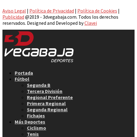
Aviso Legal
|
Política de Privacidad
|
Política de Cookies
|
Publicidad
@2019 - 3dvegabaja.com. Todos los derechos
reservados. Designed and Developed by
Clavei
Facebook
Twitter
Instagram
Youtube
Email
Portada
Fútbol
Segunda B
Tercera División
Regional Preferente
Primera Regional
Segunda Regional
Fichajes
Más Deportes
Ciclismo
Tenis