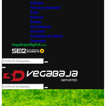
Orihuela
Pilar de la Horadada
Rafal
Redován
Rojales
San Fulgencio
San Isidro
San Miguel de Salinas
Torrevieja
Search
Search
for:
Facebook
Twitter
Instagram
Youtube
Email
Primary
Menu
Search
Search
for: