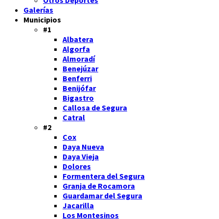
Galerías
Municipios
#1
Albatera
Algorfa
Almoradí
Benejúzar
Benferri
Benijófar
Bigastro
Callosa de Segura
Catral
#2
Cox
Daya Nueva
Daya Vieja
Dolores
Formentera del Segura
Granja de Rocamora
Guardamar del Segura
Jacarilla
Los Montesinos