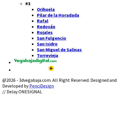
#3
Orihuela
Pilar de la Horadada
Rafal
Redován
Rojales
San Fulgencio
San Isidro
San Miguel de Salinas
Torrevieja
@2026 - 3dvegabaja.com. All Right Reserved. Designed and
Developed by
PenciDesign
Facebook
Twitter
Instagram
Youtube
Email
// Delay ONESIGNAL