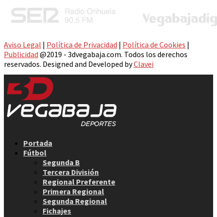
Aviso Legal
|
Política de Privacidad
|
Política de Cookies
|
Publicidad
@2019 - 3dvegabaja.com. Todos los derechos
reservados. Designed and Developed by
Clavei
Facebook
Twitter
Instagram
Youtube
Email
Portada
Fútbol
Segunda B
Tercera División
Regional Preferente
Primera Regional
Segunda Regional
Fichajes