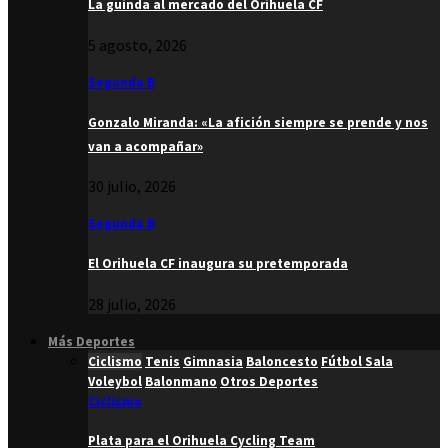
La guinda al mercado del Orihuela CF
5 agosto, 2026
Segunda B
Gonzalo Miranda: «La afición siempre se prende y nos
van a acompañar»
30 julio, 2026
Segunda B
El Orihuela CF inaugura su pretemporada
28 julio, 2026
Más Deportes
Ciclismo
Tenis
Gimnasia
Baloncesto
Fútbol Sala
Voleybol
Balonmano
Otros Deportes
Ciclismo
Plata para el Orihuela Cycling Team