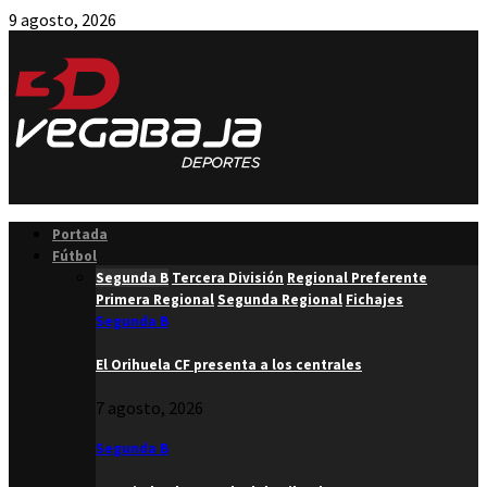
9 agosto, 2026
Facebook
Twitter
Instagram
Youtube
Email
Portada
Fútbol
Segunda B
Tercera División
Regional Preferente
Primera Regional
Segunda Regional
Fichajes
Segunda B
El Orihuela CF presenta a los centrales
7 agosto, 2026
Segunda B