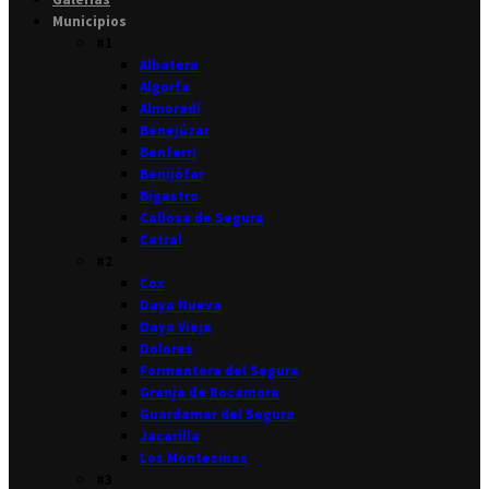
Municipios
#1
Albatera
Algorfa
Almoradí
Benejúzar
Benferri
Benijófar
Bigastro
Callosa de Segura
Catral
#2
Cox
Daya Nueva
Daya Vieja
Dolores
Formentera del Segura
Granja de Rocamora
Guardamar del Segura
Jacarilla
Los Montesinos
#3