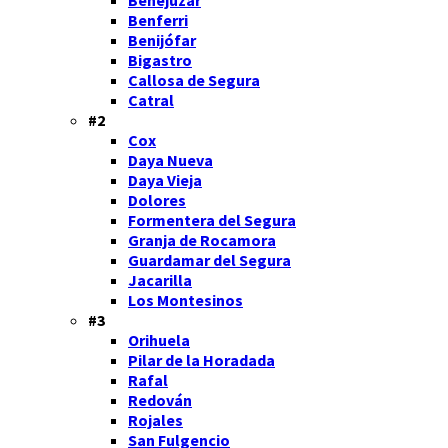
Benferri
Benijófar
Bigastro
Callosa de Segura
Catral
#2
Cox
Daya Nueva
Daya Vieja
Dolores
Formentera del Segura
Granja de Rocamora
Guardamar del Segura
Jacarilla
Los Montesinos
#3
Orihuela
Pilar de la Horadada
Rafal
Redován
Rojales
San Fulgencio