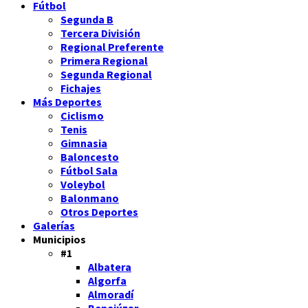
Fútbol
Segunda B
Tercera División
Regional Preferente
Primera Regional
Segunda Regional
Fichajes
Más Deportes
Ciclismo
Tenis
Gimnasia
Baloncesto
Fútbol Sala
Voleybol
Balonmano
Otros Deportes
Galerías
Municipios
#1
Albatera
Algorfa
Almoradí
Benejúzar