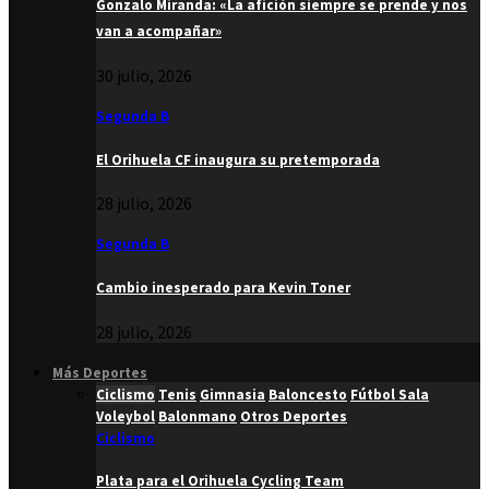
Gonzalo Miranda: «La afición siempre se prende y nos
van a acompañar»
30 julio, 2026
Segunda B
El Orihuela CF inaugura su pretemporada
28 julio, 2026
Segunda B
Cambio inesperado para Kevin Toner
28 julio, 2026
Más Deportes
Ciclismo
Tenis
Gimnasia
Baloncesto
Fútbol Sala
Voleybol
Balonmano
Otros Deportes
Ciclismo
Plata para el Orihuela Cycling Team