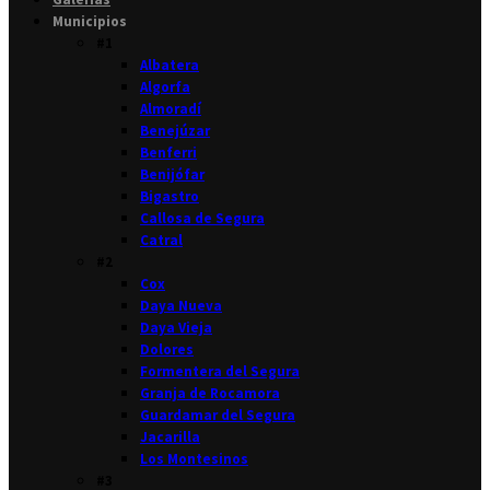
Municipios
#1
Albatera
Algorfa
Almoradí
Benejúzar
Benferri
Benijófar
Bigastro
Callosa de Segura
Catral
#2
Cox
Daya Nueva
Daya Vieja
Dolores
Formentera del Segura
Granja de Rocamora
Guardamar del Segura
Jacarilla
Los Montesinos
#3