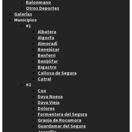
Balonmano
Otros Deportes
Galerías
Municipios
#1
Albatera
Algorfa
Almoradí
Benejúzar
Benferri
Benijófar
Bigastro
Callosa de Segura
Catral
#2
Cox
Daya Nueva
Daya Vieja
Dolores
Formentera del Segura
Granja de Rocamora
Guardamar del Segura
Jacarilla