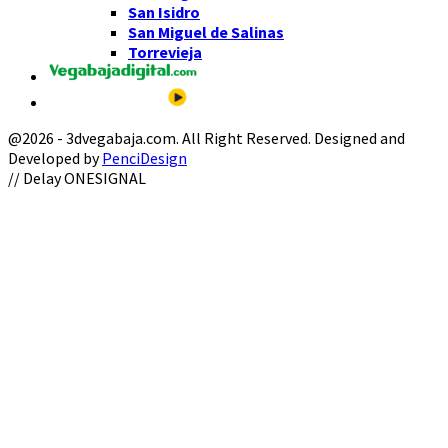
San Isidro
San Miguel de Salinas
Torrevieja
@2026 - 3dvegabaja.com. All Right Reserved. Designed and
Developed by
PenciDesign
Facebook
Twitter
Instagram
Youtube
Email
// Delay ONESIGNAL