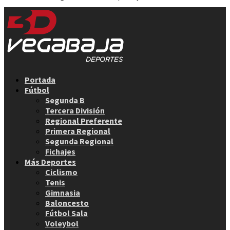
Facebook
Twitter
Instagram
Youtube
Email
Portada
Fútbol
Segunda B
Tercera División
Regional Preferente
Primera Regional
Segunda Regional
Fichajes
Más Deportes
Ciclismo
Tenis
Gimnasia
Baloncesto
Fútbol Sala
Voleybol