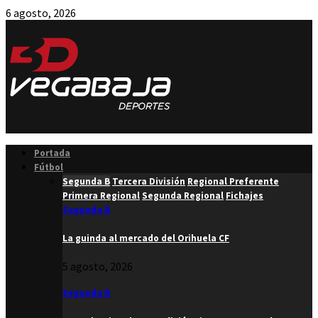
6 agosto, 2026
Facebook
Twitter
Instagram
Youtube
Email
Portada
Fútbol
Segunda B
Tercera División
Regional Preferente
Primera Regional
Segunda Regional
Fichajes
Segunda B
La guinda al mercado del Orihuela CF
5 agosto, 2026
Segunda B