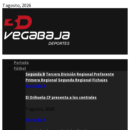
7 agosto, 2026
Facebook
Twitter
Instagram
Youtube
Email
Portada
Fútbol
Segunda B
Tercera División
Regional Preferente
Primera Regional
Segunda Regional
Fichajes
Segunda B
El Orihuela CF presenta a los centrales
7 agosto, 2026
Segunda B