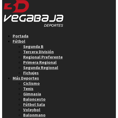
Facebook
Twitter
Instagram
Youtube
Email
Portada
Fútbol
Segunda B
Tercera División
Regional Preferente
Primera Regional
Segunda Regional
Fichajes
Más Deportes
Ciclismo
Tenis
Gimnasia
Baloncesto
Fútbol Sala
Voleybol
Balonmano