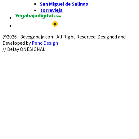
San Miguel de Salinas
Torrevieja
@2026 - 3dvegabaja.com. All Right Reserved. Designed and
Developed by
PenciDesign
Facebook
Twitter
Instagram
Youtube
Email
// Delay ONESIGNAL