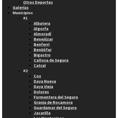
Otros Deportes
Galerías
Municipios
#1
Albatera
Algorfa
Almoradí
Benejúzar
Benferri
Benijófar
Bigastro
Callosa de Segura
Catral
#2
Cox
Daya Nueva
Daya Vieja
Dolores
Formentera del Segura
Granja de Rocamora
Guardamar del Segura
Jacarilla
Los Montesinos