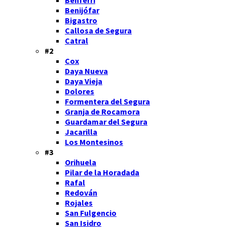
Benijófar
Bigastro
Callosa de Segura
Catral
#2
Cox
Daya Nueva
Daya Vieja
Dolores
Formentera del Segura
Granja de Rocamora
Guardamar del Segura
Jacarilla
Los Montesinos
#3
Orihuela
Pilar de la Horadada
Rafal
Redován
Rojales
San Fulgencio
San Isidro