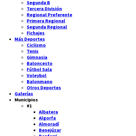
Segunda B
Tercera División
Regional Preferente
Primera Regional
Segunda Regional
Fichajes
Más Deportes
Ciclismo
Tenis
Gimnasia
Baloncesto
Fútbol Sala
Voleybol
Balonmano
Otros Deportes
Galerías
Municipios
#1
Albatera
Algorfa
Almoradí
Benejúzar
Benferri