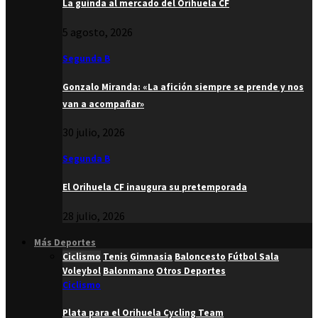
La guinda al mercado del Orihuela CF
5 agosto, 2026
Segunda B
Gonzalo Miranda: «La afición siempre se prende y nos
van a acompañar»
30 julio, 2026
Segunda B
El Orihuela CF inaugura su pretemporada
28 julio, 2026
Más Deportes
Ciclismo
Tenis
Gimnasia
Baloncesto
Fútbol Sala
Voleybol
Balonmano
Otros Deportes
Ciclismo
Plata para el Orihuela Cycling Team