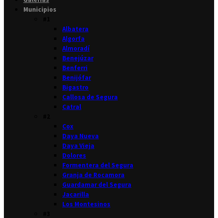
Municipios
#1
Albatera
Algorfa
Almoradí
Benejúzar
Benferri
Benijófar
Bigastro
Callosa de Segura
Catral
#2
Cox
Daya Nueva
Daya Vieja
Dolores
Formentera del Segura
Granja de Rocamora
Guardamar del Segura
Jacarilla
Los Montesinos
#3