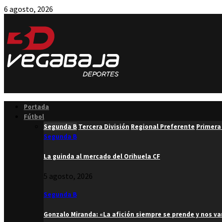
6 agosto, 2026
Facebook
Twitter
Instagram
Youtube
Email
Portada
Fútbol
Segunda B
Tercera División
Regional Preferente
Primera
Segunda B
La guinda al mercado del Orihuela CF
5 agosto, 2026
Segunda B
Gonzalo Miranda: «La afición siempre se prende y nos v