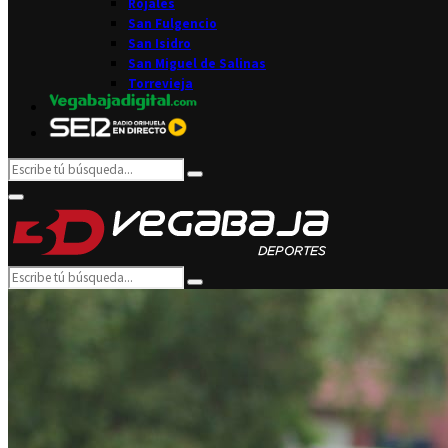
Rojales
San Fulgencio
San Isidro
San Miguel de Salinas
Torrevieja
Search
Search
for:
Facebook
Twitter
Instagram
Youtube
Email
Primary
Menu
Search
Search
for: