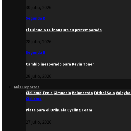
30 julio, 2026
Segunda B
El Orihuela CF inaugura su pretemporada
28 julio, 2026
Segunda B
Cambio inesperado para Kevin Toner
28 julio, 2026
Más Deportes
Ciclismo
Tenis
Gimnasia
Baloncesto
Fútbol Sala
Voleybo
Ciclismo
Plata para el Orihuela Cycling Team
27 julio, 2026