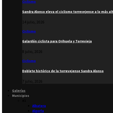
Ciclismo
Sandra Alonso eleva el ciclismo torrevejense a lo más al
14 julio, 2026
Ciclismo
Galardón ciclista para Orihuela y Torrevieja
8 julio, 2026
Ciclismo
Doblete histórico de la torrevejense Sandra Alonso
7 julio, 2026
Galerías
Municipios
#1
Albatera
Algorfa