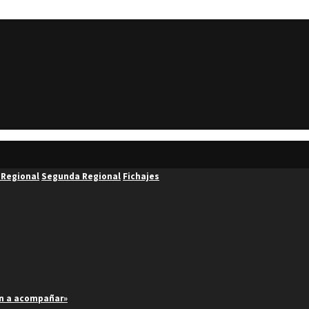
 Regional
Segunda Regional
Fichajes
an a acompañar»