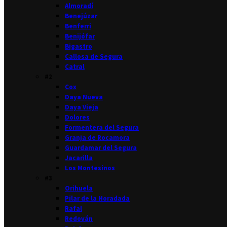
Almoradí
Benejúzar
Benferri
Benijófar
Bigastro
Callosa de Segura
Catral
#2
Cox
Daya Nueva
Daya Vieja
Dolores
Formentera del Segura
Granja de Rocamora
Guardamar del Segura
Jacarilla
Los Montesinos
#3
Orihuela
Pilar de la Horadada
Rafal
Redován