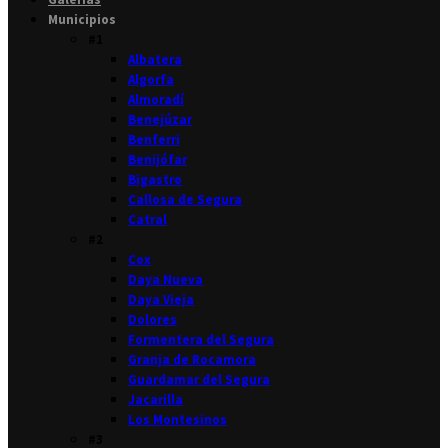
Municipios
#1
Albatera
Algorfa
Almoradí
Benejúzar
Benferri
Benijófar
Bigastro
Callosa de Segura
Catral
#2
Cox
Daya Nueva
Daya Vieja
Dolores
Formentera del Segura
Granja de Rocamora
Guardamar del Segura
Jacarilla
Los Montesinos
#3