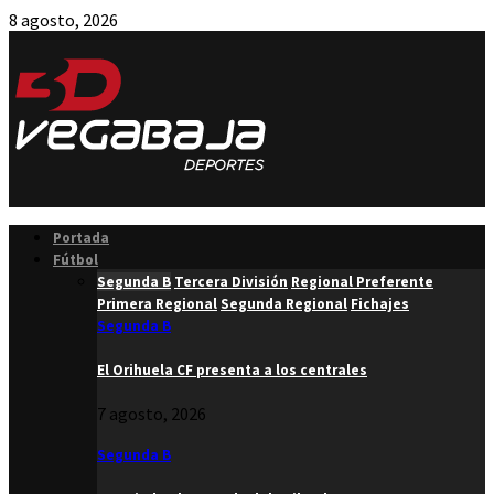
8 agosto, 2026
Facebook
Twitter
Instagram
Youtube
Email
Portada
Fútbol
Segunda B
Tercera División
Regional Preferente
Primera Regional
Segunda Regional
Fichajes
Segunda B
El Orihuela CF presenta a los centrales
7 agosto, 2026
Segunda B