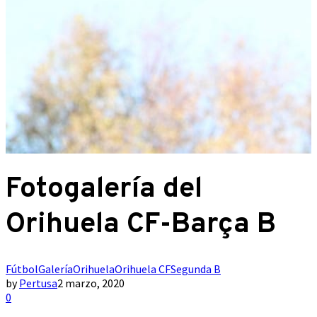
Fotogalería del
Orihuela CF-Barça B
Fútbol
Galería
Orihuela
Orihuela CF
Segunda B
by
Pertusa
2 marzo, 2020
0