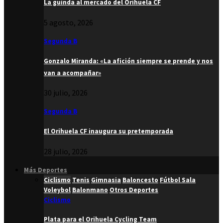
La guinda al mercado del Orihuela CF
5 agosto, 2026
Segunda B
Gonzalo Miranda: «La afición siempre se prende y nos
van a acompañar»
30 julio, 2026
Segunda B
El Orihuela CF inaugura su pretemporada
28 julio, 2026
Más Deportes
Ciclismo
Tenis
Gimnasia
Baloncesto
Fútbol Sala
Voleybol
Balonmano
Otros Deportes
Ciclismo
Plata para el Orihuela Cycling Team