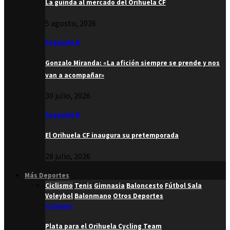
La guinda al mercado del Orihuela CF
5 agosto, 2026
Segunda B
Gonzalo Miranda: «La afición siempre se prende y nos
van a acompañar»
30 julio, 2026
Segunda B
El Orihuela CF inaugura su pretemporada
28 julio, 2026
Más Deportes
Ciclismo
Tenis
Gimnasia
Baloncesto
Fútbol Sala
Voleybol
Balonmano
Otros Deportes
Ciclismo
Plata para el Orihuela Cycling Team