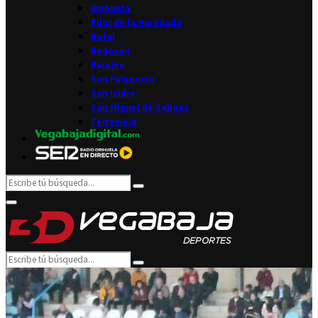
Orihuela
Pilar de la Horadada
Rafal
Redován
Rojales
San Fulgencio
San Isidro
San Miguel de Salinas
Torrevieja
Search
Search
for:
Facebook
Twitter
Instagram
Youtube
Email
Primary
Menu
Search
Search
for: