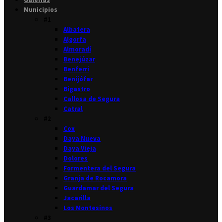
Municipios
#1
Albatera
Algorfa
Almoradí
Benejúzar
Benferri
Benijófar
Bigastro
Callosa de Segura
Catral
#2
Cox
Daya Nueva
Daya Vieja
Dolores
Formentera del Segura
Granja de Rocamora
Guardamar del Segura
Jacarilla
Los Montesinos
#3