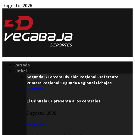
9 agosto, 2026
Facebook
Twitter
Instagram
Youtube
Email
Portada
Fútbol
Segunda B
Tercera División
Regional Preferente
Primera Regional
Segunda Regional
Fichajes
Segunda B
El Orihuela CF presenta a los centrales
7 agosto, 2026
Segunda B