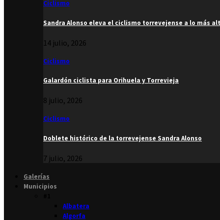
Ciclismo
Sandra Alonso eleva el ciclismo torrevejense a lo más al
14 julio, 2026
Ciclismo
Galardón ciclista para Orihuela y Torrevieja
8 julio, 2026
Ciclismo
Doblete histórico de la torrevejense Sandra Alonso
7 julio, 2026
Galerías
Municipios
#1
Albatera
Algorfa