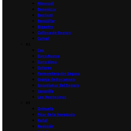
Almoradí
Benejúzar
Benferri
Benijófar
Bigastro
Callosa de Segura
Catral
#2
Cox
Daya Nueva
Daya Vieja
Dolores
Formentera del Segura
Granja de Rocamora
Guardamar del Segura
Jacarilla
Los Montesinos
#3
Orihuela
Pilar de la Horadada
Rafal
Redován