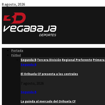
8 agosto, 2026
Facebook
Twitter
Instagram
Youtube
Email
Portada
Fútbol
Segunda B
Tercera División
Regional Preferente
Primera
Segunda B
El Orihuela CF presenta a los centrales
7 agosto, 2026
Segunda B
La guinda al mercado del Orihuela CF