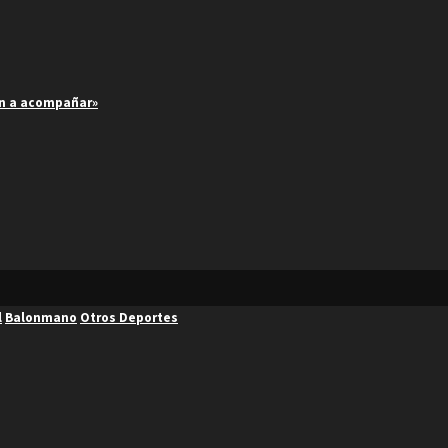
an a acompañar»
l
Balonmano
Otros Deportes