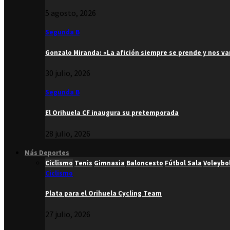
5 agosto, 2026
Segunda B
Gonzalo Miranda: «La afición siempre se prende y nos v
30 julio, 2026
Segunda B
El Orihuela CF inaugura su pretemporada
28 julio, 2026
Más Deportes
Ciclismo
Tenis
Gimnasia
Baloncesto
Fútbol Sala
Voleybo
Ciclismo
Plata para el Orihuela Cycling Team
27 julio, 2026