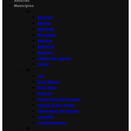
Municipios
#1
Albatera
Algorfa
Almoradí
Benejúzar
Benferri
Benijófar
Bigastro
Callosa de Segura
Catral
#2
Cox
Daya Nueva
Daya Vieja
Dolores
Formentera del Segura
Granja de Rocamora
Guardamar del Segura
Jacarilla
Los Montesinos
#3