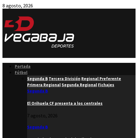
8 agosto, 2026
Facebook
Twitter
Instagram
Youtube
Email
Portada
Fútbol
Segunda B
Tercera División
Regional Preferente
Primera Regional
Segunda Regional
Fichajes
Segunda B
El Orihuela CF presenta a los centrales
7 agosto, 2026
Segunda B