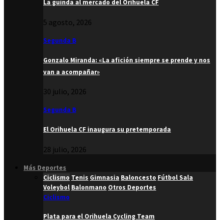
La guinda al mercado del Orihuela CF
5 agosto, 2026
Segunda B
Gonzalo Miranda: «La afición siempre se prende y nos
van a acompañar»
30 julio, 2026
Segunda B
El Orihuela CF inaugura su pretemporada
28 julio, 2026
Más Deportes
Ciclismo
Tenis
Gimnasia
Baloncesto
Fútbol Sala
Voleybol
Balonmano
Otros Deportes
Ciclismo
Plata para el Orihuela Cycling Team