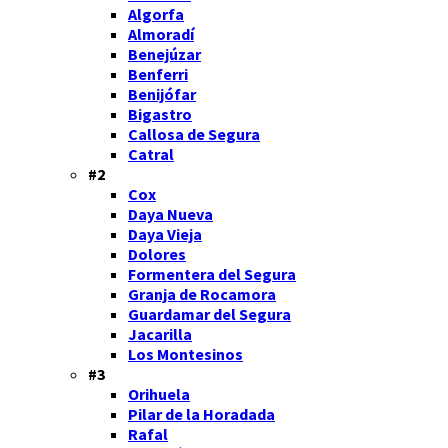
Algorfa
Almoradí
Benejúzar
Benferri
Benijófar
Bigastro
Callosa de Segura
Catral
#2
Cox
Daya Nueva
Daya Vieja
Dolores
Formentera del Segura
Granja de Rocamora
Guardamar del Segura
Jacarilla
Los Montesinos
#3
Orihuela
Pilar de la Horadada
Rafal