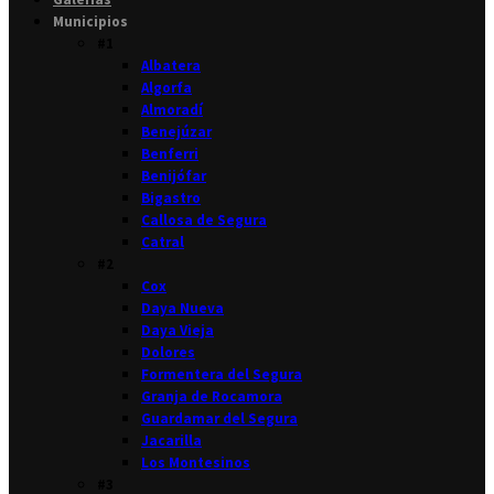
Municipios
#1
Albatera
Algorfa
Almoradí
Benejúzar
Benferri
Benijófar
Bigastro
Callosa de Segura
Catral
#2
Cox
Daya Nueva
Daya Vieja
Dolores
Formentera del Segura
Granja de Rocamora
Guardamar del Segura
Jacarilla
Los Montesinos
#3