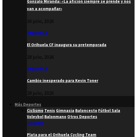
Gonzalo Miranda: «La afición siempre se prende y nos
van a acompañar»
30 julio, 2026
Segunda B
El Orihuela CF inaugura su pretemporada
28 julio, 2026
Segunda B
Cambio inesperado para Kevin Toner
28 julio, 2026
Más Deportes
Ciclismo
Tenis
Gimnasia
Baloncesto
Fútbol Sala
Voleybol
Balonmano
Otros Deportes
Ciclismo
Plata para el Orihuela Cycling Team