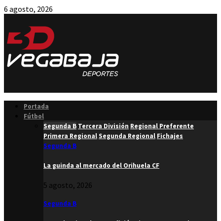
6 agosto, 2026
Facebook
Twitter
Instagram
Youtube
Email
Portada
Fútbol
Segunda B
Tercera División
Regional Preferente
Primera Regional
Segunda Regional
Fichajes
Segunda B
La guinda al mercado del Orihuela CF
5 agosto, 2026
Segunda B