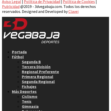
Aviso Legal
|
Política de Privacidad
|
Política de Cookies
|
Publicidad
@2019 - 3dvegabaja.com. Todos los derechos
reservados. Designed and Developed by
Clavei
Facebook
Twitter
Instagram
Youtube
Email
Portada
Fútbol
Segunda B
Tercera División
Regional Preferente
Primera Regional
Segunda Regional
Fichajes
Más Deportes
Ciclismo
Tenis
Gimnasia