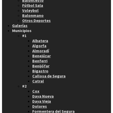
Baloncesto
Fútbol Sala
Voleybol
Balonmano
Otros Deportes
Galerías
Municipios
#1
Albatera
Algorfa
Almoradí
Benejúzar
Benferri
Benijófar
Bigastro
Callosa de Segura
Catral
#2
Cox
Daya Nueva
Daya Vieja
Dolores
Formentera del Segura