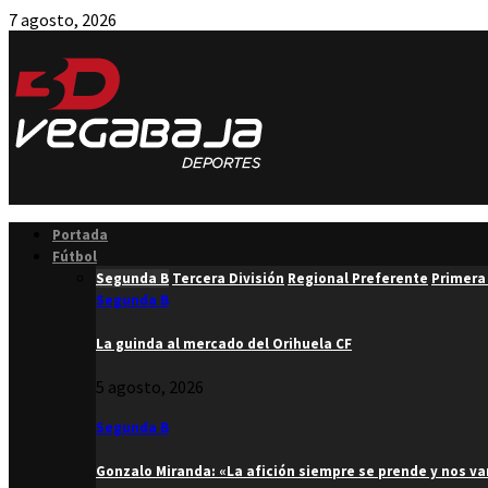
7 agosto, 2026
Facebook
Twitter
Instagram
Youtube
Email
Portada
Fútbol
Segunda B
Tercera División
Regional Preferente
Primera
Segunda B
La guinda al mercado del Orihuela CF
5 agosto, 2026
Segunda B
Gonzalo Miranda: «La afición siempre se prende y nos v