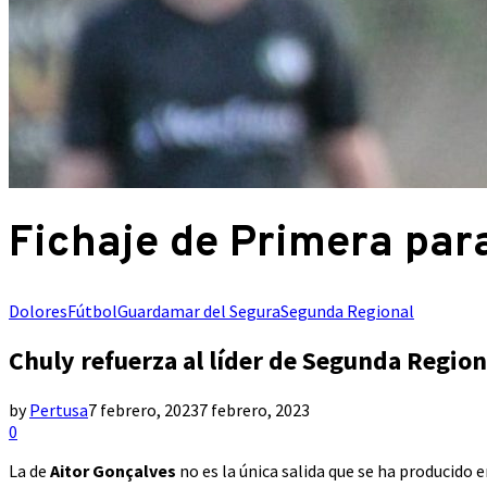
Fichaje de Primera par
Dolores
Fútbol
Guardamar del Segura
Segunda Regional
Chuly refuerza al líder de Segunda Region
by
Pertusa
7 febrero, 2023
7 febrero, 2023
0
La de
Aitor Gonçalves
no es la única salida que se ha producido