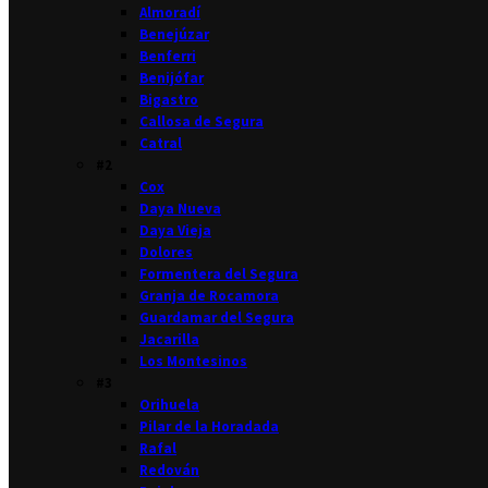
Almoradí
Benejúzar
Benferri
Benijófar
Bigastro
Callosa de Segura
Catral
#2
Cox
Daya Nueva
Daya Vieja
Dolores
Formentera del Segura
Granja de Rocamora
Guardamar del Segura
Jacarilla
Los Montesinos
#3
Orihuela
Pilar de la Horadada
Rafal
Redován