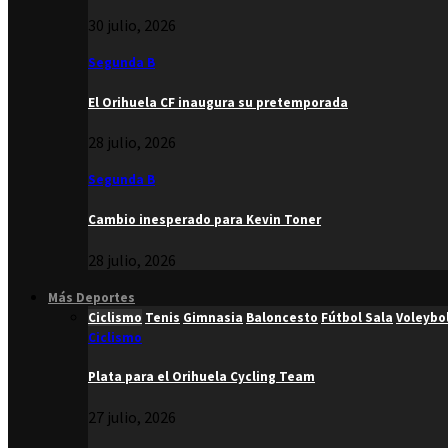
30 julio, 2026
Segunda B
El Orihuela CF inaugura su pretemporada
28 julio, 2026
Segunda B
Cambio inesperado para Kevin Toner
28 julio, 2026
Más Deportes
Ciclismo
Tenis
Gimnasia
Baloncesto
Fútbol Sala
Voleybo
Ciclismo
Plata para el Orihuela Cycling Team
27 julio, 2026