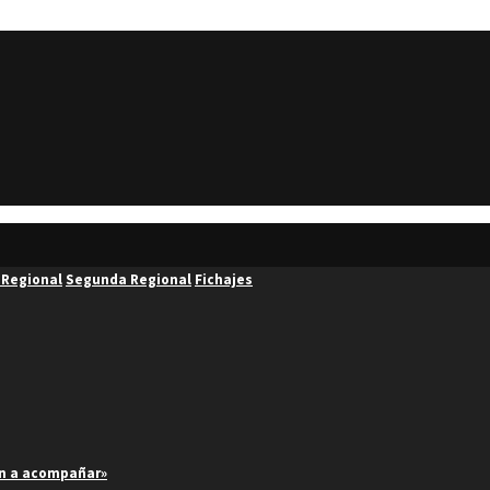
 Regional
Segunda Regional
Fichajes
an a acompañar»