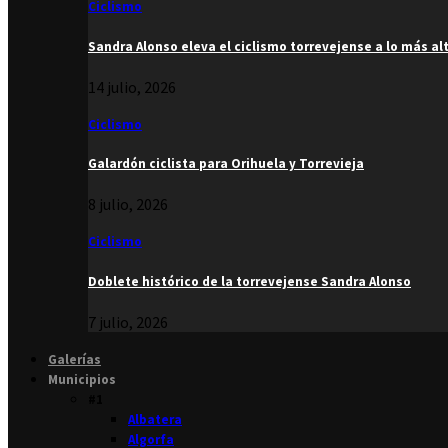
Ciclismo
Sandra Alonso eleva el ciclismo torrevejense a lo más al
14 julio, 2026
Ciclismo
Galardón ciclista para Orihuela y Torrevieja
8 julio, 2026
Ciclismo
Doblete histórico de la torrevejense Sandra Alonso
7 julio, 2026
Galerías
Municipios
#1
Albatera
Algorfa