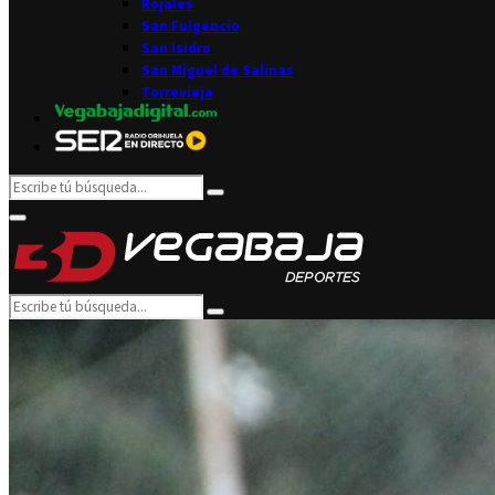
Rojales
San Fulgencio
San Isidro
San Miguel de Salinas
Torrevieja
Search
Search
for:
Facebook
Twitter
Instagram
Youtube
Email
Primary
Menu
Search
Search
for: