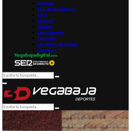
Orihuela
Pilar de la Horadada
Rafal
Redován
Rojales
San Fulgencio
San Isidro
San Miguel de Salinas
Torrevieja
Search
Search
for:
Facebook
Twitter
Instagram
Youtube
Email
Primary
Menu
Search
Search
for: