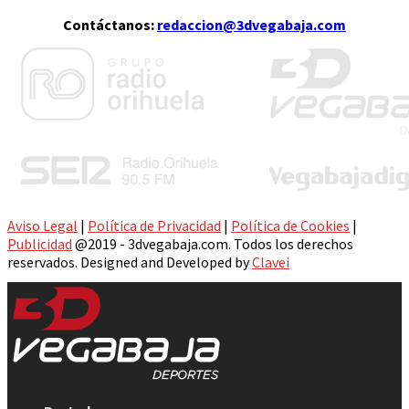
Contáctanos:
redaccion@3dvegabaja.com
Aviso Legal
|
Política de Privacidad
|
Política de Cookies
|
Publicidad
@2019 - 3dvegabaja.com. Todos los derechos
reservados. Designed and Developed by
Clavei
Facebook
Twitter
Instagram
Youtube
Email