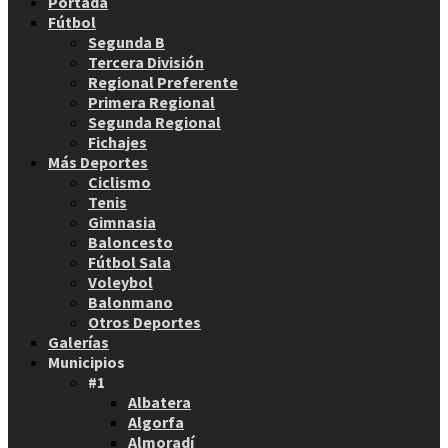
Portada
Fútbol
Segunda B
Tercera División
Regional Preferente
Primera Regional
Segunda Regional
Fichajes
Más Deportes
Ciclismo
Tenis
Gimnasia
Baloncesto
Fútbol Sala
Voleybol
Balonmano
Otros Deportes
Galerías
Municipios
#1
Albatera
Algorfa
Almoradí