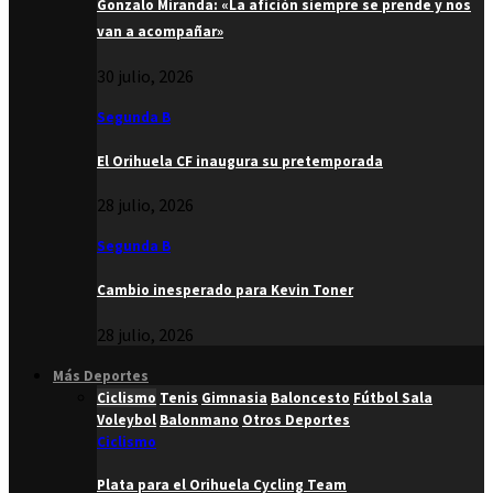
Gonzalo Miranda: «La afición siempre se prende y nos
van a acompañar»
30 julio, 2026
Segunda B
El Orihuela CF inaugura su pretemporada
28 julio, 2026
Segunda B
Cambio inesperado para Kevin Toner
28 julio, 2026
Más Deportes
Ciclismo
Tenis
Gimnasia
Baloncesto
Fútbol Sala
Voleybol
Balonmano
Otros Deportes
Ciclismo
Plata para el Orihuela Cycling Team