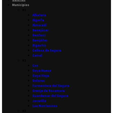
Municipios
#1
Albatera
Algorfa
Almoradí
Benejúzar
Benferri
Benijófar
Bigastro
Callosa de Segura
Catral
#2
Cox
Daya Nueva
Daya Vieja
Dolores
Formentera del Segura
Granja de Rocamora
Guardamar del Segura
Jacarilla
Los Montesinos
#3