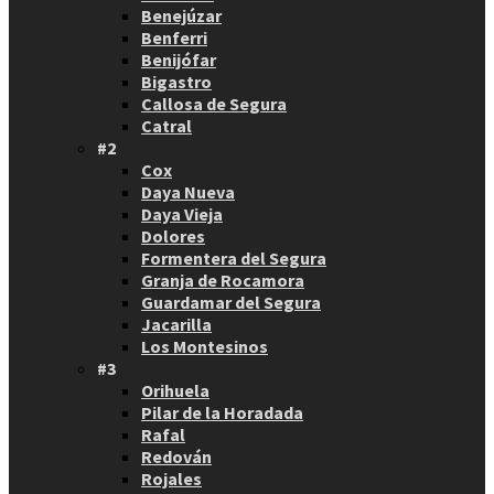
Benejúzar
Benferri
Benijófar
Bigastro
Callosa de Segura
Catral
#2
Cox
Daya Nueva
Daya Vieja
Dolores
Formentera del Segura
Granja de Rocamora
Guardamar del Segura
Jacarilla
Los Montesinos
#3
Orihuela
Pilar de la Horadada
Rafal
Redován
Rojales