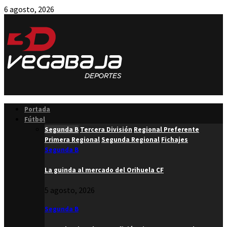
6 agosto, 2026
Facebook
Twitter
Instagram
Youtube
Email
Portada
Fútbol
Segunda B
Tercera División
Regional Preferente
Primera Regional
Segunda Regional
Fichajes
Segunda B
La guinda al mercado del Orihuela CF
5 agosto, 2026
Segunda B