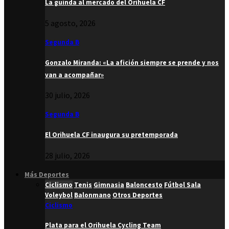
La guinda al mercado del Orihuela CF
5 agosto, 2026
Segunda B
Gonzalo Miranda: «La afición siempre se prende y nos
van a acompañar»
30 julio, 2026
Segunda B
El Orihuela CF inaugura su pretemporada
28 julio, 2026
Más Deportes
Ciclismo
Tenis
Gimnasia
Baloncesto
Fútbol Sala
Voleybol
Balonmano
Otros Deportes
Ciclismo
Plata para el Orihuela Cycling Team