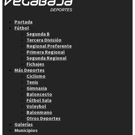
Facebook
Twitter
Instagram
Youtube
Email
Portada
Fútbol
Segunda B
Tercera División
Regional Preferente
Primera Regional
Segunda Regional
Fichajes
Más Deportes
Ciclismo
Tenis
Gimnasia
Baloncesto
Fútbol Sala
Voleybol
Balonmano
Otros Deportes
Galerías
Municipios