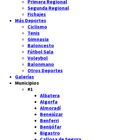
Primera Regional
Segunda Regional
Fichajes
Más Deportes
Ciclismo
Tenis
Gimnasia
Baloncesto
Fútbol Sala
Voleybol
Balonmano
Otros Deportes
Galerías
Municipios
#1
Albatera
Algorfa
Almoradí
Benejúzar
Benferri
Benijófar
Bigastro
Callosa de Segura