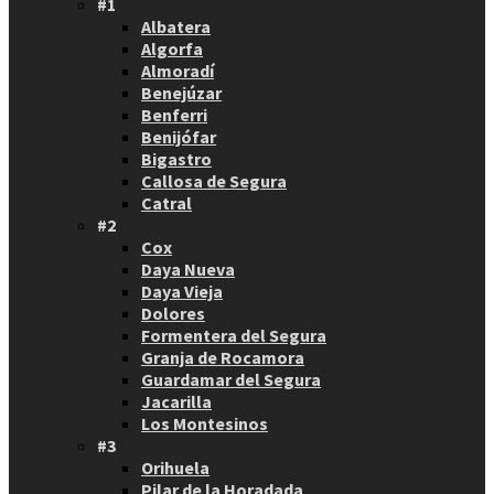
#1
Albatera
Algorfa
Almoradí
Benejúzar
Benferri
Benijófar
Bigastro
Callosa de Segura
Catral
#2
Cox
Daya Nueva
Daya Vieja
Dolores
Formentera del Segura
Granja de Rocamora
Guardamar del Segura
Jacarilla
Los Montesinos
#3
Orihuela
Pilar de la Horadada