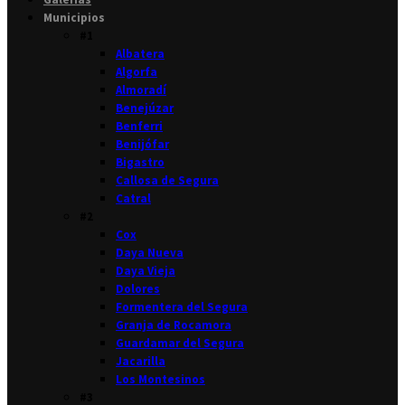
Municipios
#1
Albatera
Algorfa
Almoradí
Benejúzar
Benferri
Benijófar
Bigastro
Callosa de Segura
Catral
#2
Cox
Daya Nueva
Daya Vieja
Dolores
Formentera del Segura
Granja de Rocamora
Guardamar del Segura
Jacarilla
Los Montesinos
#3