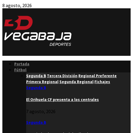
8 agosto, 2026
Facebook
Twitter
Instagram
Youtube
Email
Portada
Fútbol
Segunda B
Tercera División
Regional Preferente
Primera Regional
Segunda Regional
Fichajes
Segunda B
El Orihuela CF presenta a los centrales
7 agosto, 2026
Segunda B