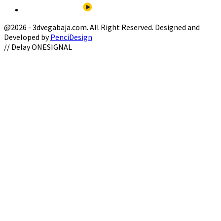
@2026 - 3dvegabaja.com. All Right Reserved. Designed and
Developed by
PenciDesign
Facebook
Twitter
Instagram
Youtube
Email
// Delay ONESIGNAL