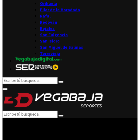
Orihuela
Pilar de la Horadada
Rafal
Redován
Rojales
San Fulgencio
San Isidro
San Miguel de Salinas
Torrevieja
Search
Search
for:
Facebook
Twitter
Instagram
Youtube
Email
Primary
Menu
Search
Search
for: