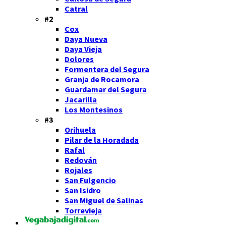
Catral
#2
Cox
Daya Nueva
Daya Vieja
Dolores
Formentera del Segura
Granja de Rocamora
Guardamar del Segura
Jacarilla
Los Montesinos
#3
Orihuela
Pilar de la Horadada
Rafal
Redován
Rojales
San Fulgencio
San Isidro
San Miguel de Salinas
Torrevieja