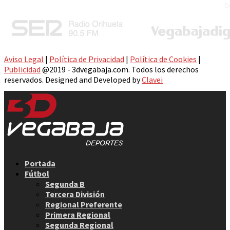
Aviso Legal
|
Política de Privacidad
|
Política de Cookies
|
Publicidad
@2019 - 3dvegabaja.com. Todos los derechos
reservados. Designed and Developed by
Clavei
Facebook
Twitter
Instagram
Youtube
Email
Portada
Fútbol
Segunda B
Tercera División
Regional Preferente
Primera Regional
Segunda Regional