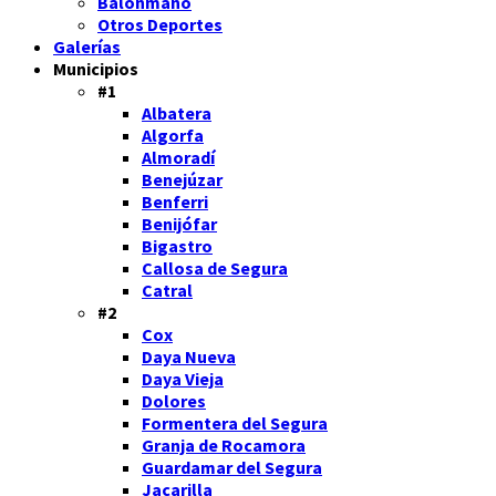
Balonmano
Otros Deportes
Galerías
Municipios
#1
Albatera
Algorfa
Almoradí
Benejúzar
Benferri
Benijófar
Bigastro
Callosa de Segura
Catral
#2
Cox
Daya Nueva
Daya Vieja
Dolores
Formentera del Segura
Granja de Rocamora
Guardamar del Segura
Jacarilla