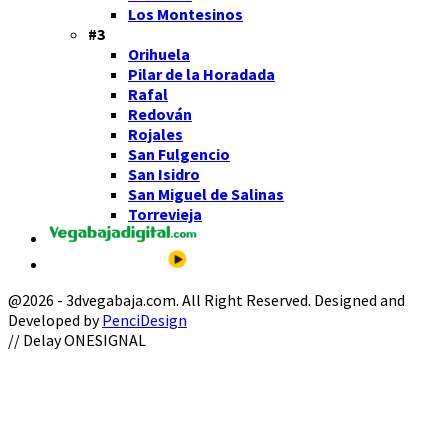
Los Montesinos
#3
Orihuela
Pilar de la Horadada
Rafal
Redován
Rojales
San Fulgencio
San Isidro
San Miguel de Salinas
Torrevieja
@2026 - 3dvegabaja.com. All Right Reserved. Designed and
Developed by
PenciDesign
Facebook
Twitter
Instagram
Youtube
Email
// Delay ONESIGNAL