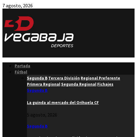
7 agosto, 2026
Facebook
Twitter
Instagram
Youtube
Email
Portada
Fútbol
Segunda B
Tercera División
Regional Preferente
Primera Regional
Segunda Regional
Fichajes
Segunda B
La guinda al mercado del Orihuela CF
5 agosto, 2026
Segunda B