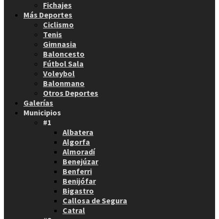
Fichajes
Más Deportes
Ciclismo
Tenis
Gimnasia
Baloncesto
Fútbol Sala
Voleybol
Balonmano
Otros Deportes
Galerías
Municipios
#1
Albatera
Algorfa
Almoradí
Benejúzar
Benferri
Benijófar
Bigastro
Callosa de Segura
Catral