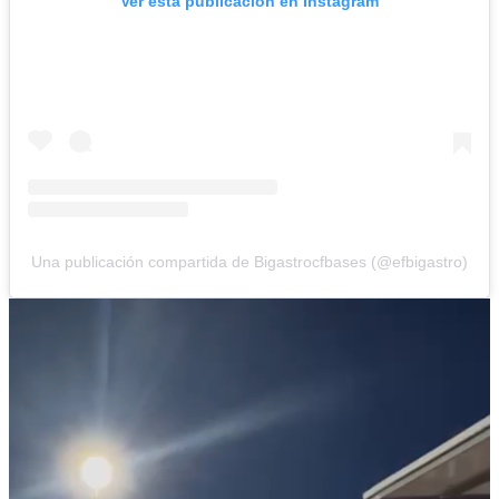
Ver esta publicación en Instagram
Una publicación compartida de Bigastrocfbases (@efbigastro)