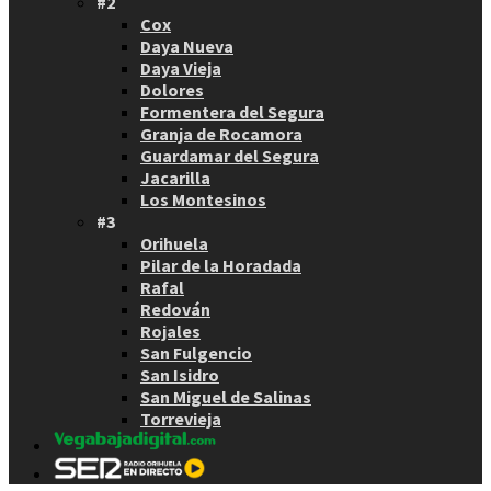
#2
Cox
Daya Nueva
Daya Vieja
Dolores
Formentera del Segura
Granja de Rocamora
Guardamar del Segura
Jacarilla
Los Montesinos
#3
Orihuela
Pilar de la Horadada
Rafal
Redován
Rojales
San Fulgencio
San Isidro
San Miguel de Salinas
Torrevieja