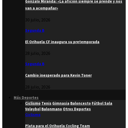
Gonzalo Miranda: «La afición siempre se prende y nos
van a acompañar»
30 julio, 2026
Segunda B
El Orihuela CF inaugura su pretemporada
28 julio, 2026
Segunda B
Cambio inesperado para Kevin Toner
28 julio, 2026
Más Deportes
Ciclismo
Tenis
Gimnasia
Baloncesto
Fútbol Sala
Voleybol
Balonmano
Otros Deportes
Ciclismo
Plata para el Orihuela Cycling Team