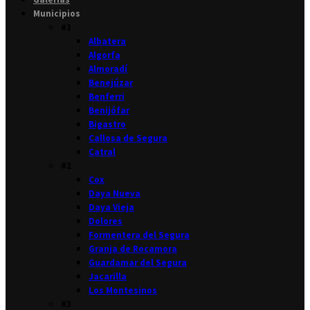
Municipios
#1
Albatera
Algorfa
Almoradí
Benejúzar
Benferri
Benijófar
Bigastro
Callosa de Segura
Catral
#2
Cox
Daya Nueva
Daya Vieja
Dolores
Formentera del Segura
Granja de Rocamora
Guardamar del Segura
Jacarilla
Los Montesinos
#3