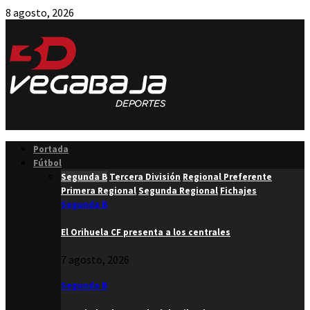
8 agosto, 2026
Facebook
Twitter
Instagram
Youtube
Email
Portada
Fútbol
Segunda B
Tercera División
Regional Preferente
Primera Regional
Segunda Regional
Fichajes
Segunda B
El Orihuela CF presenta a los centrales
7 agosto, 2026
Segunda B