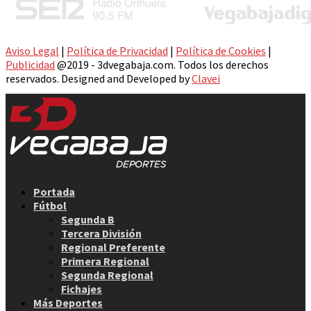
Aviso Legal
|
Política de Privacidad
|
Política de Cookies
|
Publicidad
@2019 - 3dvegabaja.com. Todos los derechos
reservados. Designed and Developed by
Clavei
Facebook
Twitter
Instagram
Youtube
Email
Portada
Fútbol
Segunda B
Tercera División
Regional Preferente
Primera Regional
Segunda Regional
Fichajes
Más Deportes