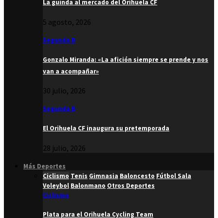
La guinda al mercado del Orihuela CF
5 agosto, 2026
Segunda B
Gonzalo Miranda: «La afición siempre se prende y nos
van a acompañar»
30 julio, 2026
Segunda B
El Orihuela CF inaugura su pretemporada
28 julio, 2026
Más Deportes
Ciclismo
Tenis
Gimnasia
Baloncesto
Fútbol Sala
Voleybol
Balonmano
Otros Deportes
Ciclismo
Plata para el Orihuela Cycling Team