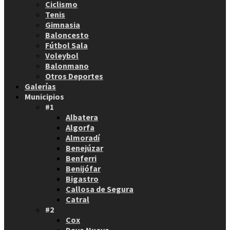
Ciclismo
Tenis
Gimnasia
Baloncesto
Fútbol Sala
Voleybol
Balonmano
Otros Deportes
Galerías
Municipios
#1
Albatera
Algorfa
Almoradí
Benejúzar
Benferri
Benijófar
Bigastro
Callosa de Segura
Catral
#2
Cox
Daya Nueva