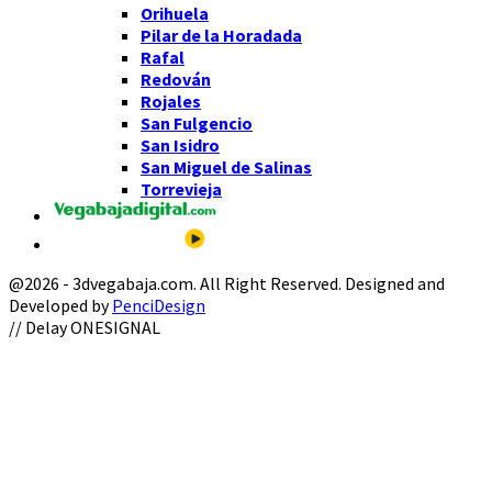
Orihuela
Pilar de la Horadada
Rafal
Redován
Rojales
San Fulgencio
San Isidro
San Miguel de Salinas
Torrevieja
@2026 - 3dvegabaja.com. All Right Reserved. Designed and
Developed by
PenciDesign
Facebook
Twitter
Instagram
Youtube
Email
// Delay ONESIGNAL