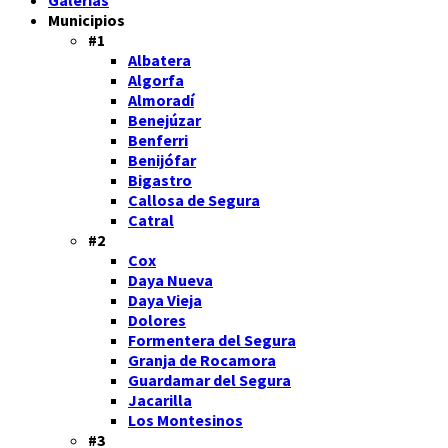
Municipios
#1
Albatera
Algorfa
Almoradí
Benejúzar
Benferri
Benijófar
Bigastro
Callosa de Segura
Catral
#2
Cox
Daya Nueva
Daya Vieja
Dolores
Formentera del Segura
Granja de Rocamora
Guardamar del Segura
Jacarilla
Los Montesinos
#3