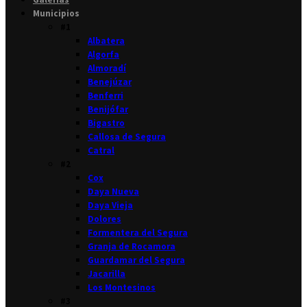
Municipios
#1
Albatera
Algorfa
Almoradí
Benejúzar
Benferri
Benijófar
Bigastro
Callosa de Segura
Catral
#2
Cox
Daya Nueva
Daya Vieja
Dolores
Formentera del Segura
Granja de Rocamora
Guardamar del Segura
Jacarilla
Los Montesinos
#3