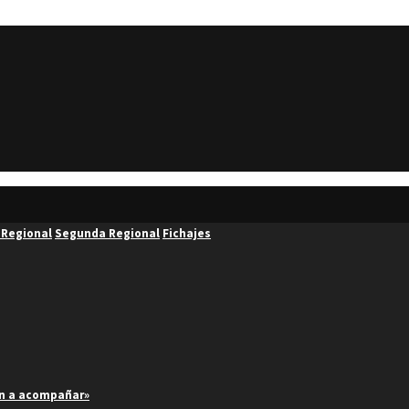
 Regional
Segunda Regional
Fichajes
an a acompañar»