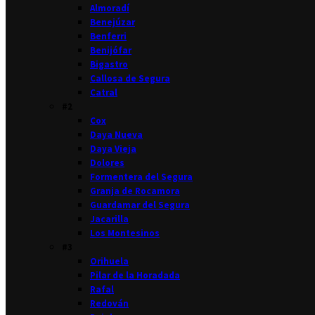
Almoradí
Benejúzar
Benferri
Benijófar
Bigastro
Callosa de Segura
Catral
#2
Cox
Daya Nueva
Daya Vieja
Dolores
Formentera del Segura
Granja de Rocamora
Guardamar del Segura
Jacarilla
Los Montesinos
#3
Orihuela
Pilar de la Horadada
Rafal
Redován