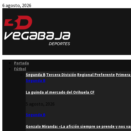
6 agosto, 2026
Facebook
Twitter
Instagram
Youtube
Email
Portada
Fútbol
Segunda B
Tercera División
Regional Preferente
Primera
Segunda B
La guinda al mercado del Orihuela CF
5 agosto, 2026
Segunda B
Gonzalo Miranda: «La afición siempre se prende y nos v