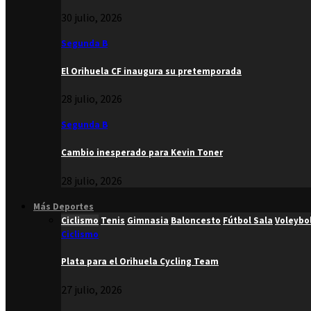
30 julio, 2026
Segunda B
El Orihuela CF inaugura su pretemporada
28 julio, 2026
Segunda B
Cambio inesperado para Kevin Toner
28 julio, 2026
Más Deportes
Ciclismo
Tenis
Gimnasia
Baloncesto
Fútbol Sala
Voleybo
Ciclismo
Plata para el Orihuela Cycling Team
27 julio, 2026