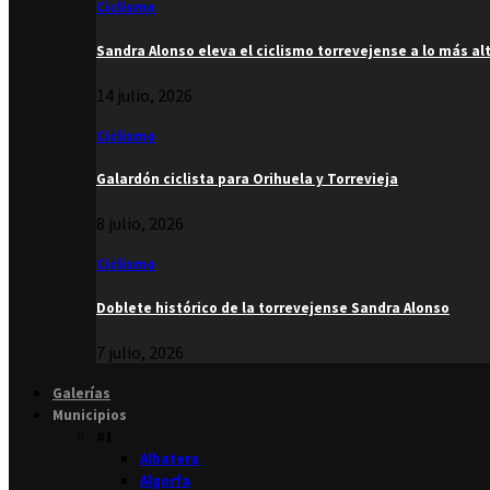
Ciclismo
Sandra Alonso eleva el ciclismo torrevejense a lo más al
14 julio, 2026
Ciclismo
Galardón ciclista para Orihuela y Torrevieja
8 julio, 2026
Ciclismo
Doblete histórico de la torrevejense Sandra Alonso
7 julio, 2026
Galerías
Municipios
#1
Albatera
Algorfa