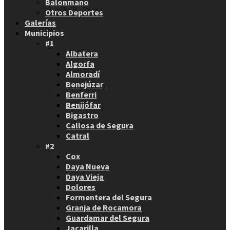
Balonmano
Otros Deportes
Galerías
Municipios
#1
Albatera
Algorfa
Almoradí
Benejúzar
Benferri
Benijófar
Bigastro
Callosa de Segura
Catral
#2
Cox
Daya Nueva
Daya Vieja
Dolores
Formentera del Segura
Granja de Rocamora
Guardamar del Segura
Jacarilla