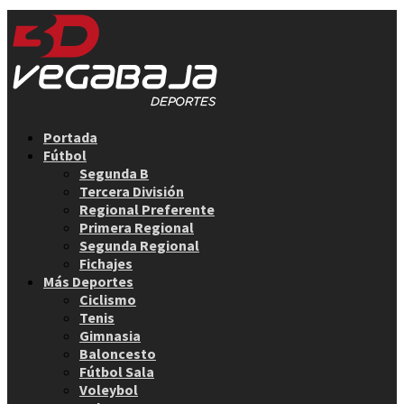
Facebook
Twitter
Instagram
Youtube
Email
Portada
Fútbol
Segunda B
Tercera División
Regional Preferente
Primera Regional
Segunda Regional
Fichajes
Más Deportes
Ciclismo
Tenis
Gimnasia
Baloncesto
Fútbol Sala
Voleybol