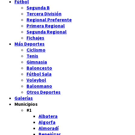
Fútbol
Segunda B
Tercera División
Regional Preferente
Primera Regional
Segunda Regional
Fichajes
Más Deportes
Ciclismo
Tenis
Gimnasia
Baloncesto
Fútbol Sala
Voleybol
Balonmano
Otros Deportes
Galerías
Municipios
#1
Albatera
Algorfa
Almoradí
Benejúzar