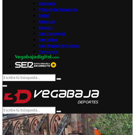
Orihuela
Pilar de la Horadada
Rafal
Redován
Rojales
San Fulgencio
San Isidro
San Miguel de Salinas
Torrevieja
Search
Search
for:
Facebook
Twitter
Instagram
Youtube
Email
Primary
Menu
Search
Search
for: