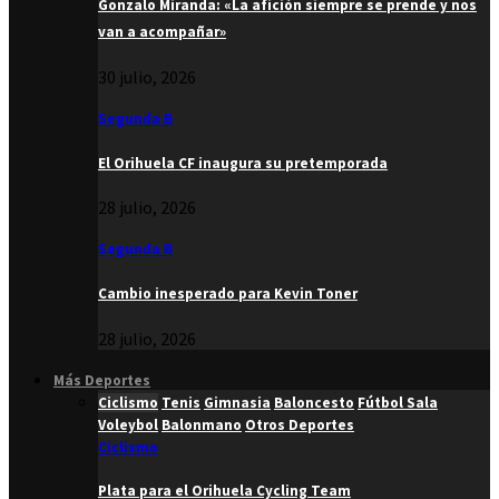
Gonzalo Miranda: «La afición siempre se prende y nos
van a acompañar»
30 julio, 2026
Segunda B
El Orihuela CF inaugura su pretemporada
28 julio, 2026
Segunda B
Cambio inesperado para Kevin Toner
28 julio, 2026
Más Deportes
Ciclismo
Tenis
Gimnasia
Baloncesto
Fútbol Sala
Voleybol
Balonmano
Otros Deportes
Ciclismo
Plata para el Orihuela Cycling Team