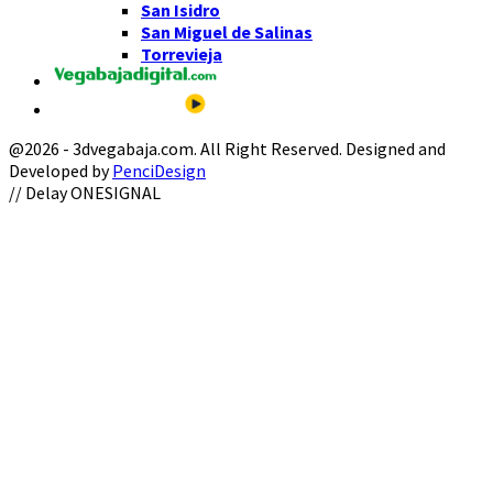
San Isidro
San Miguel de Salinas
Torrevieja
@2026 - 3dvegabaja.com. All Right Reserved. Designed and
Developed by
PenciDesign
Facebook
Twitter
Instagram
Youtube
Email
// Delay ONESIGNAL