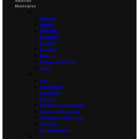
Municipios
#1
Albatera
Algorfa
Almoradí
Benejúzar
Benferri
Benijófar
Bigastro
Callosa de Segura
Catral
#2
Cox
Daya Nueva
Daya Vieja
Dolores
Formentera del Segura
Granja de Rocamora
Guardamar del Segura
Jacarilla
Los Montesinos
#3