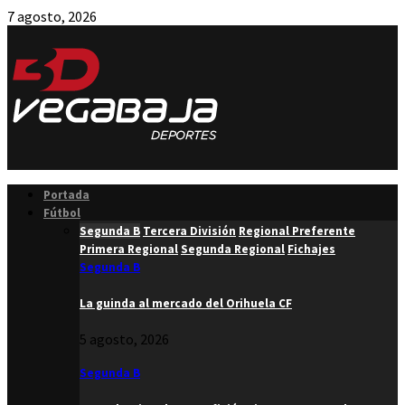
7 agosto, 2026
Facebook
Twitter
Instagram
Youtube
Email
Portada
Fútbol
Segunda B
Tercera División
Regional Preferente
Primera Regional
Segunda Regional
Fichajes
Segunda B
La guinda al mercado del Orihuela CF
5 agosto, 2026
Segunda B