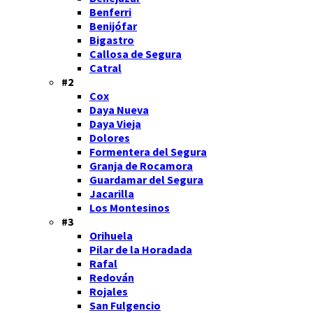
Benferri
Benijófar
Bigastro
Callosa de Segura
Catral
#2
Cox
Daya Nueva
Daya Vieja
Dolores
Formentera del Segura
Granja de Rocamora
Guardamar del Segura
Jacarilla
Los Montesinos
#3
Orihuela
Pilar de la Horadada
Rafal
Redován
Rojales
San Fulgencio