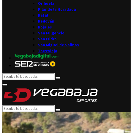
Orihuela
Pilar de la Horadada
Rafal
Redován
Rojales
San Fulgencio
San Isidro
San Miguel de Salinas
Torrevieja
Search
Search
for:
Facebook
Twitter
Instagram
Youtube
Email
Primary
Menu
Search
Search
for: