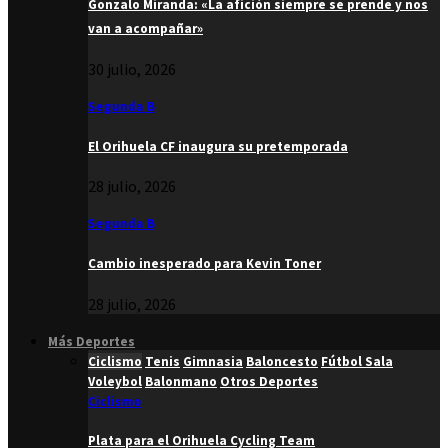
Gonzalo Miranda: «La afición siempre se prende y nos
van a acompañar»
30 julio, 2026
Segunda B
El Orihuela CF inaugura su pretemporada
28 julio, 2026
Segunda B
Cambio inesperado para Kevin Toner
28 julio, 2026
Más Deportes
Ciclismo
Tenis
Gimnasia
Baloncesto
Fútbol Sala
Voleybol
Balonmano
Otros Deportes
Ciclismo
Plata para el Orihuela Cycling Team