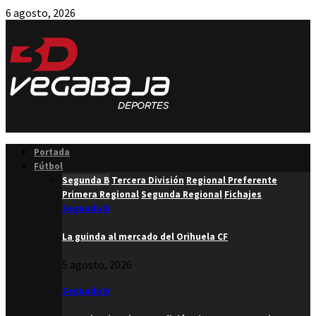
6 agosto, 2026
Facebook
Twitter
Instagram
Youtube
Email
Portada
Fútbol
Segunda B
Tercera División
Regional Preferente
Primera Regional
Segunda Regional
Fichajes
Segunda B
La guinda al mercado del Orihuela CF
5 agosto, 2026
Segunda B