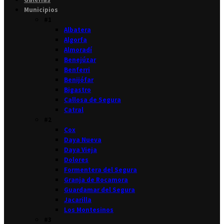
Municipios
#1
Albatera
Algorfa
Almoradí
Benejúzar
Benferri
Benijófar
Bigastro
Callosa de Segura
Catral
#2
Cox
Daya Nueva
Daya Vieja
Dolores
Formentera del Segura
Granja de Rocamora
Guardamar del Segura
Jacarilla
Los Montesinos
#3