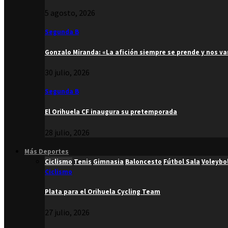
5 agosto, 2026
Segunda B
Gonzalo Miranda: «La afición siempre se prende y nos v
30 julio, 2026
Segunda B
El Orihuela CF inaugura su pretemporada
28 julio, 2026
Más Deportes
Ciclismo
Tenis
Gimnasia
Baloncesto
Fútbol Sala
Voleybo
Ciclismo
Plata para el Orihuela Cycling Team
27 julio, 2026