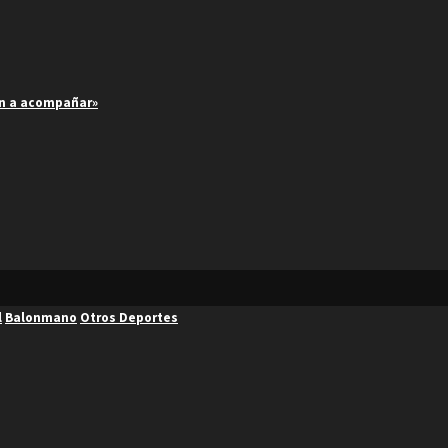
an a acompañar»
l
Balonmano
Otros Deportes