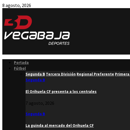
8 agosto, 2026
Facebook
Twitter
Instagram
Youtube
Email
Portada
Fútbol
Segunda B
Tercera División
Regional Preferente
Primera
Segunda B
El Orihuela CF presenta a los centrales
7 agosto, 2026
Segunda B
La guinda al mercado del Orihuela CF