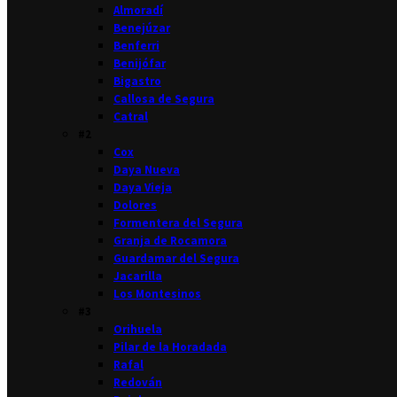
Almoradí
Benejúzar
Benferri
Benijófar
Bigastro
Callosa de Segura
Catral
#2
Cox
Daya Nueva
Daya Vieja
Dolores
Formentera del Segura
Granja de Rocamora
Guardamar del Segura
Jacarilla
Los Montesinos
#3
Orihuela
Pilar de la Horadada
Rafal
Redován