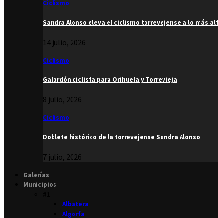
Ciclismo
Sandra Alonso eleva el ciclismo torrevejense a lo más al
14 julio, 2026
Ciclismo
Galardón ciclista para Orihuela y Torrevieja
8 julio, 2026
Ciclismo
Doblete histórico de la torrevejense Sandra Alonso
7 julio, 2026
Galerías
Municipios
#1
Albatera
Algorfa