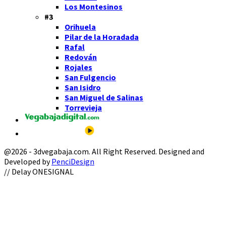
Los Montesinos
#3
Orihuela
Pilar de la Horadada
Rafal
Redován
Rojales
San Fulgencio
San Isidro
San Miguel de Salinas
Torrevieja
@2026 - 3dvegabaja.com. All Right Reserved. Designed and
Developed by
PenciDesign
Facebook
Twitter
Instagram
Youtube
Email
// Delay ONESIGNAL