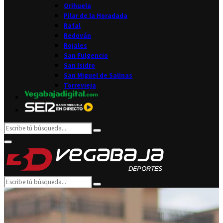
Orihuela
Pilar de la Horadada
Rafal
Redován
Rojales
San Fulgencio
San Isidro
San Miguel de Salinas
Torrevieja
Search
Search
for:
Facebook
Twitter
Instagram
Youtube
Email
Primary
Menu
Search
Search
for: