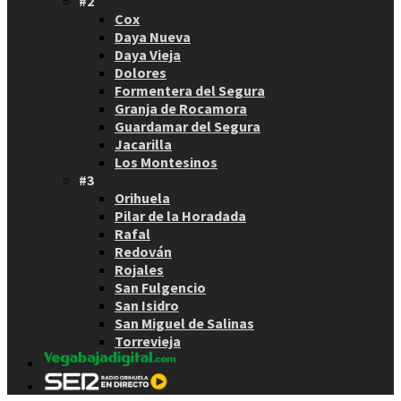
#2
Cox
Daya Nueva
Daya Vieja
Dolores
Formentera del Segura
Granja de Rocamora
Guardamar del Segura
Jacarilla
Los Montesinos
#3
Orihuela
Pilar de la Horadada
Rafal
Redován
Rojales
San Fulgencio
San Isidro
San Miguel de Salinas
Torrevieja