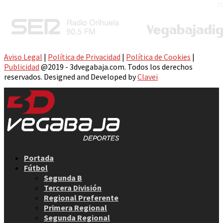
Aviso Legal
|
Política de Privacidad
|
Política de Cookies
|
Publicidad
@2019 - 3dvegabaja.com. Todos los derechos
reservados. Designed and Developed by
Clavei
Facebook
Twitter
Instagram
Youtube
Email
Portada
Fútbol
Segunda B
Tercera División
Regional Preferente
Primera Regional
Segunda Regional