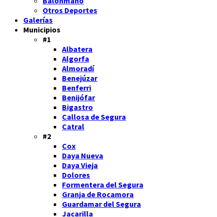
Balonmano
Otros Deportes
Galerías
Municipios
#1
Albatera
Algorfa
Almoradí
Benejúzar
Benferri
Benijófar
Bigastro
Callosa de Segura
Catral
#2
Cox
Daya Nueva
Daya Vieja
Dolores
Formentera del Segura
Granja de Rocamora
Guardamar del Segura
Jacarilla