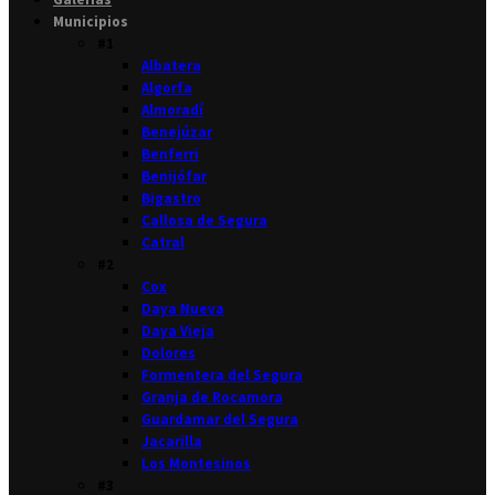
Municipios
#1
Albatera
Algorfa
Almoradí
Benejúzar
Benferri
Benijófar
Bigastro
Callosa de Segura
Catral
#2
Cox
Daya Nueva
Daya Vieja
Dolores
Formentera del Segura
Granja de Rocamora
Guardamar del Segura
Jacarilla
Los Montesinos
#3