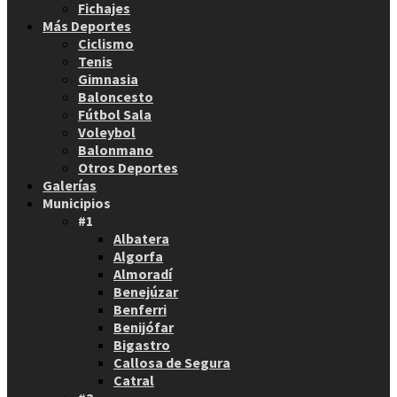
Fichajes
Más Deportes
Ciclismo
Tenis
Gimnasia
Baloncesto
Fútbol Sala
Voleybol
Balonmano
Otros Deportes
Galerías
Municipios
#1
Albatera
Algorfa
Almoradí
Benejúzar
Benferri
Benijófar
Bigastro
Callosa de Segura
Catral