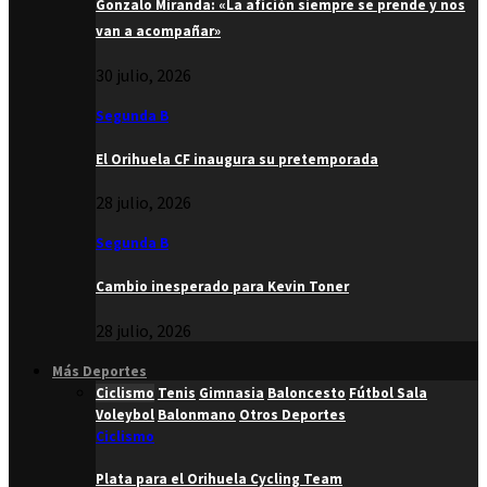
Gonzalo Miranda: «La afición siempre se prende y nos
van a acompañar»
30 julio, 2026
Segunda B
El Orihuela CF inaugura su pretemporada
28 julio, 2026
Segunda B
Cambio inesperado para Kevin Toner
28 julio, 2026
Más Deportes
Ciclismo
Tenis
Gimnasia
Baloncesto
Fútbol Sala
Voleybol
Balonmano
Otros Deportes
Ciclismo
Plata para el Orihuela Cycling Team