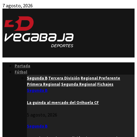
7 agosto, 2026
Facebook
Twitter
Instagram
Youtube
Email
Portada
Fútbol
Segunda B
Tercera División
Regional Preferente
Primera Regional
Segunda Regional
Fichajes
Segunda B
La guinda al mercado del Orihuela CF
5 agosto, 2026
Segunda B