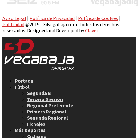
Aviso Legal
|
Política de Privacidad
|
Política de Cookies
|
Publicidad
@2019 - 3dvegabaja.com. Todos los derechos
reservados. Designed and Developed by
Clavei
Facebook
Twitter
Instagram
Youtube
Email
Portada
Fútbol
Segunda B
Tercera División
Regional Preferente
Primera Regional
Segunda Regional
Fichajes
Más Deportes
Ciclismo