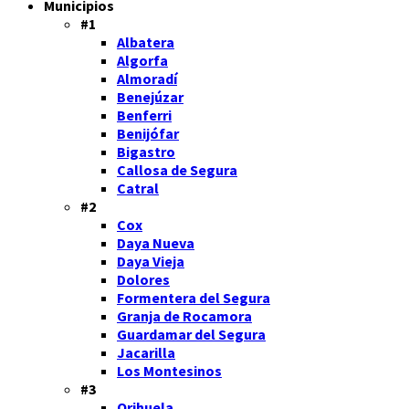
Municipios
#1
Albatera
Algorfa
Almoradí
Benejúzar
Benferri
Benijófar
Bigastro
Callosa de Segura
Catral
#2
Cox
Daya Nueva
Daya Vieja
Dolores
Formentera del Segura
Granja de Rocamora
Guardamar del Segura
Jacarilla
Los Montesinos
#3
Orihuela