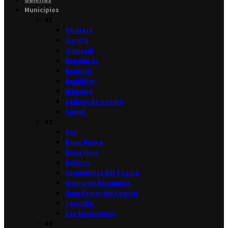
Municipios
#1
Albatera
Algorfa
Almoradí
Benejúzar
Benferri
Benijófar
Bigastro
Callosa de Segura
Catral
#2
Cox
Daya Nueva
Daya Vieja
Dolores
Formentera del Segura
Granja de Rocamora
Guardamar del Segura
Jacarilla
Los Montesinos
#3