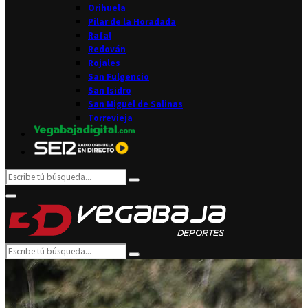
Orihuela
Pilar de la Horadada
Rafal
Redován
Rojales
San Fulgencio
San Isidro
San Miguel de Salinas
Torrevieja
Search
Search
for:
Facebook
Twitter
Instagram
Youtube
Email
Primary
Menu
Search
Search
for: