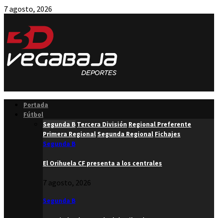
7 agosto, 2026
Facebook
Twitter
Instagram
Youtube
Email
Portada
Fútbol
Segunda B
Tercera División
Regional Preferente
Primera Regional
Segunda Regional
Fichajes
Segunda B
El Orihuela CF presenta a los centrales
7 agosto, 2026
Segunda B