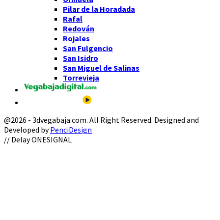
Pilar de la Horadada
Rafal
Redován
Rojales
San Fulgencio
San Isidro
San Miguel de Salinas
Torrevieja
@2026 - 3dvegabaja.com. All Right Reserved. Designed and
Developed by
PenciDesign
Facebook
Twitter
Instagram
Youtube
Email
// Delay ONESIGNAL