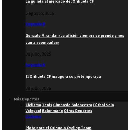
La guinda al mercado del Orihuela CF
5 agosto, 2026
Segunda B
Gonzalo Miranda: «La afición siempre se prende y nos
van a acompañar»
30 julio, 2026
Segunda B
El Orihuela CF inaugura su pretemporada
28 julio, 2026
Más Deportes
Ciclismo
Tenis
Gimnasia
Baloncesto
Fútbol Sala
Voleybol
Balonmano
Otros Deportes
Ciclismo
Plata para el Orihuela Cycling Team