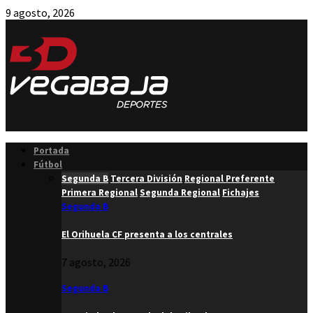
9 agosto, 2026
Facebook
Twitter
Instagram
Youtube
Email
Portada
Fútbol
Segunda B
Tercera División
Regional Preferente
Primera Regional
Segunda Regional
Fichajes
Segunda B
El Orihuela CF presenta a los centrales
7 agosto, 2026
Segunda B