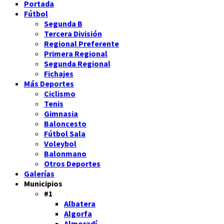
Portada
Fútbol
Segunda B
Tercera División
Regional Preferente
Primera Regional
Segunda Regional
Fichajes
Más Deportes
Ciclismo
Tenis
Gimnasia
Baloncesto
Fútbol Sala
Voleybol
Balonmano
Otros Deportes
Galerías
Municipios
#1
Albatera
Algorfa
Almoradí