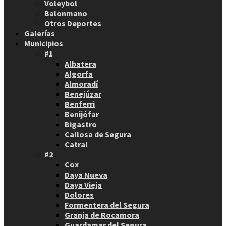
Voleybol
Balonmano
Otros Deportes
Galerías
Municipios
#1
Albatera
Algorfa
Almoradí
Benejúzar
Benferri
Benijófar
Bigastro
Callosa de Segura
Catral
#2
Cox
Daya Nueva
Daya Vieja
Dolores
Formentera del Segura
Granja de Rocamora
Guardamar del Segura