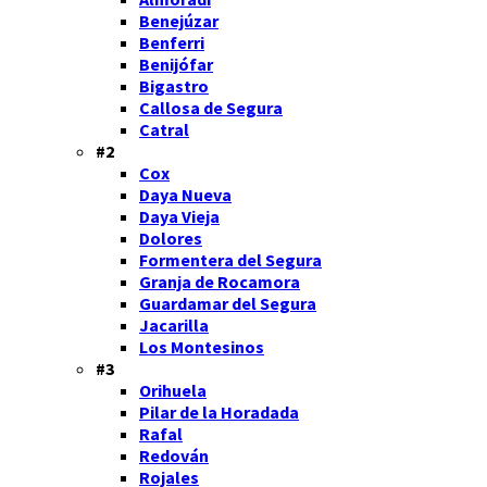
Benejúzar
Benferri
Benijófar
Bigastro
Callosa de Segura
Catral
#2
Cox
Daya Nueva
Daya Vieja
Dolores
Formentera del Segura
Granja de Rocamora
Guardamar del Segura
Jacarilla
Los Montesinos
#3
Orihuela
Pilar de la Horadada
Rafal
Redován
Rojales