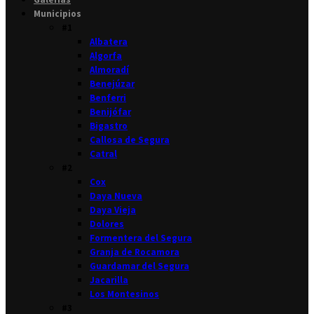
Municipios
#1
Albatera
Algorfa
Almoradí
Benejúzar
Benferri
Benijófar
Bigastro
Callosa de Segura
Catral
#2
Cox
Daya Nueva
Daya Vieja
Dolores
Formentera del Segura
Granja de Rocamora
Guardamar del Segura
Jacarilla
Los Montesinos
#3