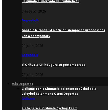
La guinda al mercado del Orihuela CF
5 agosto, 2026
Segunda B
Gonzalo Miranda: «La afición siempre se prende y nos
van a acompañar»
30 julio, 2026
Segunda B
El Orihuela CF inaugura su pretemporada
28 julio, 2026
Más Deportes
Ciclismo
Tenis
Gimnasia
Baloncesto
Fútbol Sala
Voleybol
Balonmano
Otros Deportes
Ciclismo
Plata para el Orihuela Cycling Team