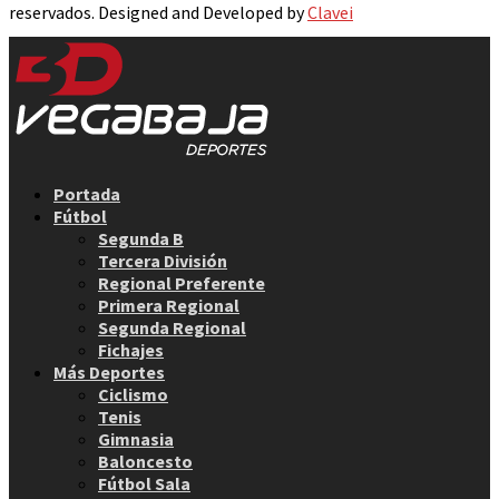
reservados. Designed and Developed by
Clavei
Facebook
Twitter
Instagram
Youtube
Email
Portada
Fútbol
Segunda B
Tercera División
Regional Preferente
Primera Regional
Segunda Regional
Fichajes
Más Deportes
Ciclismo
Tenis
Gimnasia
Baloncesto
Fútbol Sala