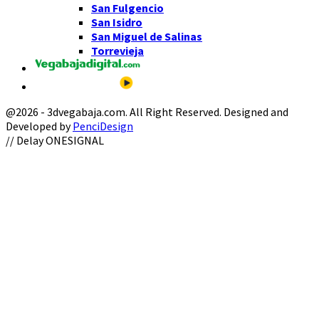
San Fulgencio
San Isidro
San Miguel de Salinas
Torrevieja
@2026 - 3dvegabaja.com. All Right Reserved. Designed and
Developed by
PenciDesign
Facebook
Twitter
Instagram
Youtube
Email
// Delay ONESIGNAL