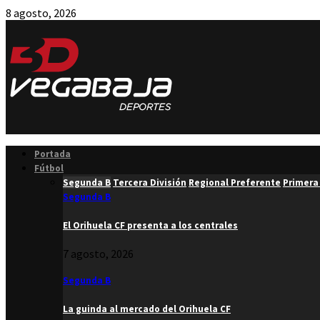
8 agosto, 2026
Facebook
Twitter
Instagram
Youtube
Email
Portada
Fútbol
Segunda B
Tercera División
Regional Preferente
Primera
Segunda B
El Orihuela CF presenta a los centrales
7 agosto, 2026
Segunda B
La guinda al mercado del Orihuela CF