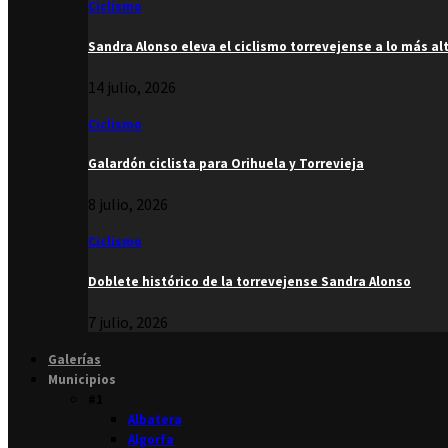
Ciclismo
Sandra Alonso eleva el ciclismo torrevejense a lo más al
14 julio, 2026
Ciclismo
Galardón ciclista para Orihuela y Torrevieja
8 julio, 2026
Ciclismo
Doblete histórico de la torrevejense Sandra Alonso
7 julio, 2026
Galerías
Municipios
#1
Albatera
Algorfa