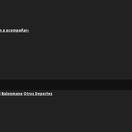
an a acompañar»
l
Balonmano
Otros Deportes