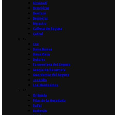
Almoradí
Benejúzar
Benferri
Benijófar
Bigastro
Callosa de Segura
Catral
#2
Cox
Daya Nueva
Daya Vieja
Dolores
Formentera del Segura
Granja de Rocamora
Guardamar del Segura
Jacarilla
Los Montesinos
#3
Orihuela
Pilar de la Horadada
Rafal
Redován