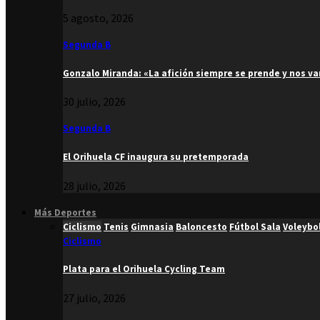
5 agosto, 2026
Segunda B
Gonzalo Miranda: «La afición siempre se prende y nos v
30 julio, 2026
Segunda B
El Orihuela CF inaugura su pretemporada
28 julio, 2026
Más Deportes
Ciclismo
Tenis
Gimnasia
Baloncesto
Fútbol Sala
Voleybo
Ciclismo
Plata para el Orihuela Cycling Team
27 julio, 2026