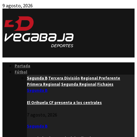
9 agosto, 2026
Facebook
Twitter
Instagram
Youtube
Email
Portada
Fútbol
Segunda B
Tercera División
Regional Preferente
Primera Regional
Segunda Regional
Fichajes
Segunda B
El Orihuela CF presenta a los centrales
7 agosto, 2026
Segunda B