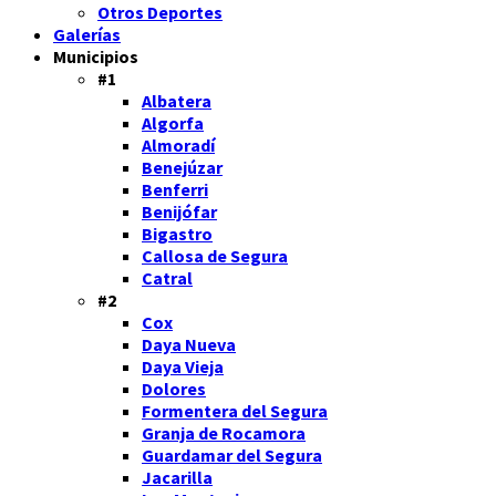
Otros Deportes
Galerías
Municipios
#1
Albatera
Algorfa
Almoradí
Benejúzar
Benferri
Benijófar
Bigastro
Callosa de Segura
Catral
#2
Cox
Daya Nueva
Daya Vieja
Dolores
Formentera del Segura
Granja de Rocamora
Guardamar del Segura
Jacarilla