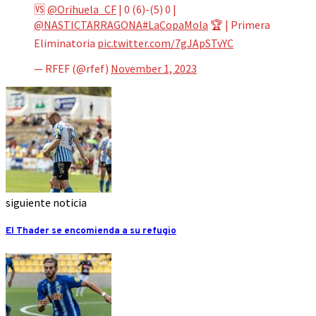
🆚
@Orihuela_CF
| 0 (6)-(5) 0 |
@NASTICTARRAGONA
#LaCopaMola
🏆 | Primera
Eliminatoria
pic.twitter.com/7gJApSTvYC
— RFEF (@rfef)
November 1, 2023
siguiente noticia
El Thader se encomienda a su refugio