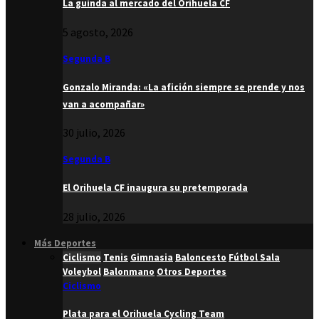
La guinda al mercado del Orihuela CF
5 agosto, 2026
Segunda B
Gonzalo Miranda: «La afición siempre se prende y nos
van a acompañar»
30 julio, 2026
Segunda B
El Orihuela CF inaugura su pretemporada
28 julio, 2026
Más Deportes
Ciclismo
Tenis
Gimnasia
Baloncesto
Fútbol Sala
Voleybol
Balonmano
Otros Deportes
Ciclismo
Plata para el Orihuela Cycling Team