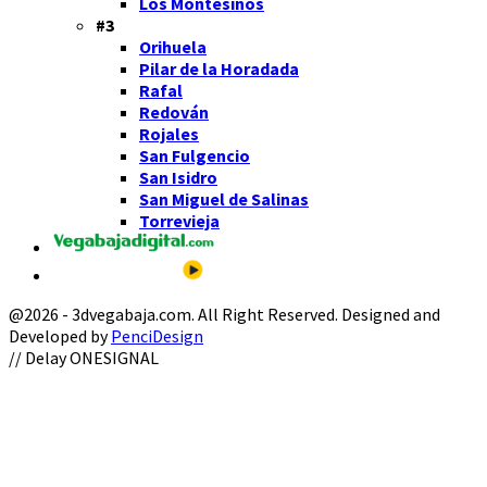
Los Montesinos
#3
Orihuela
Pilar de la Horadada
Rafal
Redován
Rojales
San Fulgencio
San Isidro
San Miguel de Salinas
Torrevieja
@2026 - 3dvegabaja.com. All Right Reserved. Designed and
Developed by
PenciDesign
Facebook
Twitter
Instagram
Youtube
Email
// Delay ONESIGNAL