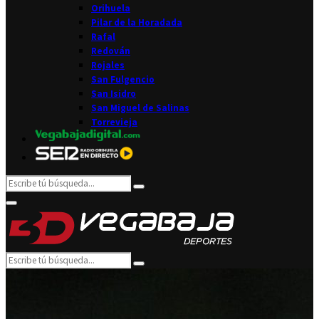
Orihuela
Pilar de la Horadada
Rafal
Redován
Rojales
San Fulgencio
San Isidro
San Miguel de Salinas
Torrevieja
Search
Search
for:
Facebook
Twitter
Instagram
Youtube
Email
Primary
Menu
Search
Search
for: