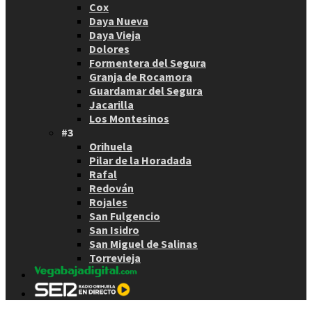
Cox
Daya Nueva
Daya Vieja
Dolores
Formentera del Segura
Granja de Rocamora
Guardamar del Segura
Jacarilla
Los Montesinos
#3
Orihuela
Pilar de la Horadada
Rafal
Redován
Rojales
San Fulgencio
San Isidro
San Miguel de Salinas
Torrevieja