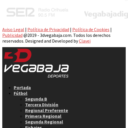
Aviso Legal
|
Política de Privacidad
|
Política de Cookies
|
Publicidad
@2019 - 3dvegabaja.com. Todos los derechos
reservados. Designed and Developed by
Clavei
Facebook
Twitter
Instagram
Youtube
Email
Portada
Fútbol
Segunda B
Tercera División
Regional Preferente
Primera Regional
Segunda Regional
Fichajes