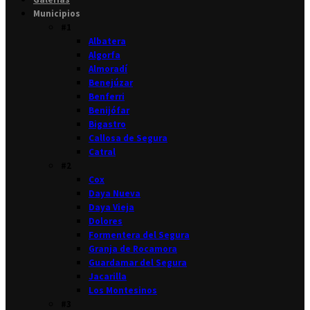
Municipios
#1
Albatera
Algorfa
Almoradí
Benejúzar
Benferri
Benijófar
Bigastro
Callosa de Segura
Catral
#2
Cox
Daya Nueva
Daya Vieja
Dolores
Formentera del Segura
Granja de Rocamora
Guardamar del Segura
Jacarilla
Los Montesinos
#3