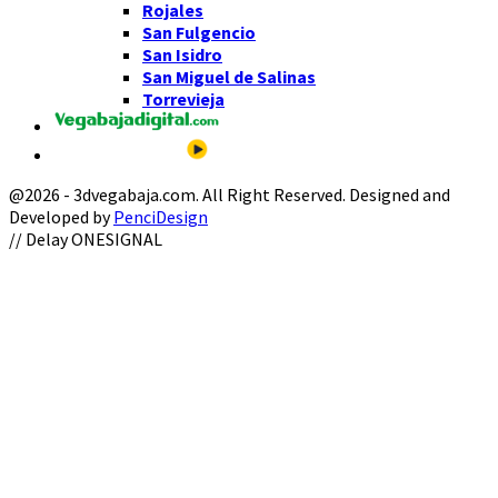
Rojales
San Fulgencio
San Isidro
San Miguel de Salinas
Torrevieja
@2026 - 3dvegabaja.com. All Right Reserved. Designed and
Developed by
PenciDesign
Facebook
Twitter
Instagram
Youtube
Email
// Delay ONESIGNAL