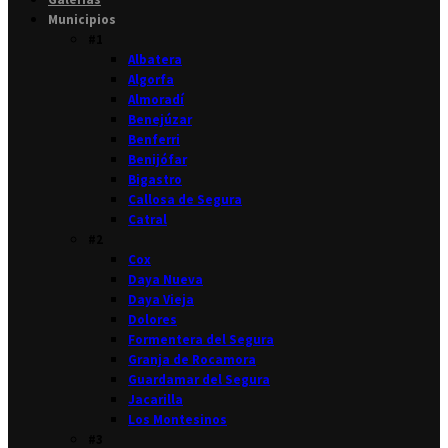
Municipios
#1
Albatera
Algorfa
Almoradí
Benejúzar
Benferri
Benijófar
Bigastro
Callosa de Segura
Catral
#2
Cox
Daya Nueva
Daya Vieja
Dolores
Formentera del Segura
Granja de Rocamora
Guardamar del Segura
Jacarilla
Los Montesinos
#3