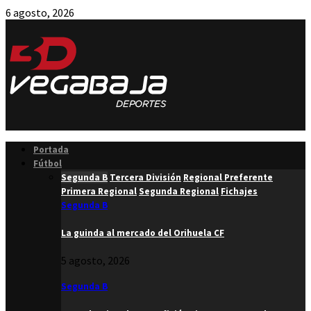
6 agosto, 2026
Facebook
Twitter
Instagram
Youtube
Email
Portada
Fútbol
Segunda B
Tercera División
Regional Preferente
Primera Regional
Segunda Regional
Fichajes
Segunda B
La guinda al mercado del Orihuela CF
5 agosto, 2026
Segunda B