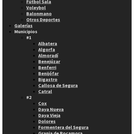
Fútbol Sala
Voleybol
Balonmano
Otros Deportes
Galerías
Municipios
#1
Albatera
Algorfa
Almoradí
Benejúzar
Benferri
Benijófar
Bigastro
Callosa de Segura
Catral
#2
Cox
Daya Nueva
Daya Vieja
Dolores
Formentera del Segura
Granja de Rocamora