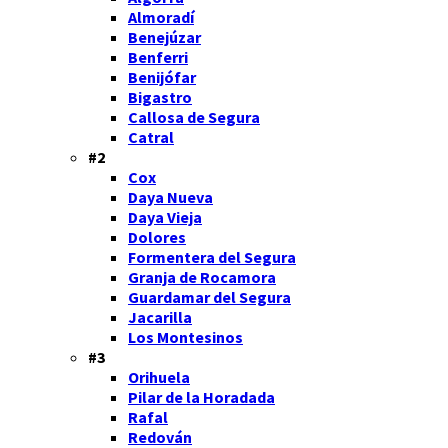
Almoradí
Benejúzar
Benferri
Benijófar
Bigastro
Callosa de Segura
Catral
#2
Cox
Daya Nueva
Daya Vieja
Dolores
Formentera del Segura
Granja de Rocamora
Guardamar del Segura
Jacarilla
Los Montesinos
#3
Orihuela
Pilar de la Horadada
Rafal
Redován