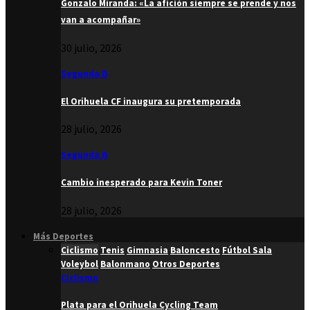
Gonzalo Miranda: «La afición siempre se prende y nos
van a acompañar»
30 julio, 2026
Segunda B
El Orihuela CF inaugura su pretemporada
28 julio, 2026
Segunda B
Cambio inesperado para Kevin Toner
28 julio, 2026
Más Deportes
Ciclismo
Tenis
Gimnasia
Baloncesto
Fútbol Sala
Voleybol
Balonmano
Otros Deportes
Ciclismo
Plata para el Orihuela Cycling Team