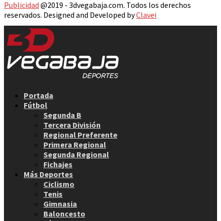
Publicidad
@2019 - 3dvegabaja.com. Todos los derechos
reservados. Designed and Developed by
Clavei
Facebook
Twitter
Instagram
Youtube
Email
Portada
Fútbol
Segunda B
Tercera División
Regional Preferente
Primera Regional
Segunda Regional
Fichajes
Más Deportes
Ciclismo
Tenis
Gimnasia
Baloncesto