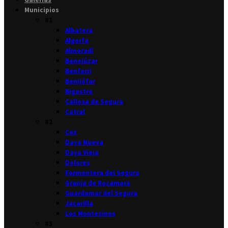
Municipios
#1
Albatera
Algorfa
Almoradí
Benejúzar
Benferri
Benijófar
Bigastro
Callosa de Segura
Catral
#2
Cox
Daya Nueva
Daya Vieja
Dolores
Formentera del Segura
Granja de Rocamora
Guardamar del Segura
Jacarilla
Los Montesinos
#3