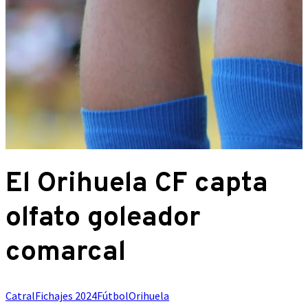
El Orihuela CF capta
olfato goleador
comarcal
Catral
Fichajes 2024
Fútbol
Orihuela