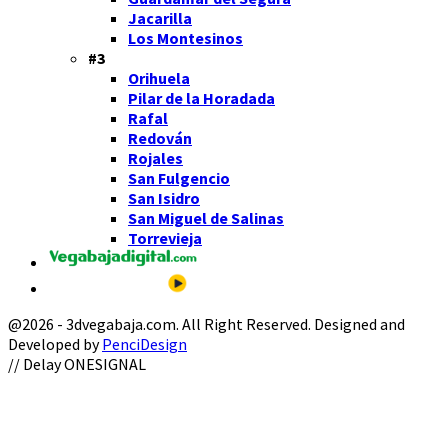
Jacarilla
Los Montesinos
#3
Orihuela
Pilar de la Horadada
Rafal
Redován
Rojales
San Fulgencio
San Isidro
San Miguel de Salinas
Torrevieja
@2026 - 3dvegabaja.com. All Right Reserved. Designed and
Developed by
PenciDesign
Facebook
Twitter
Instagram
Youtube
Email
// Delay ONESIGNAL