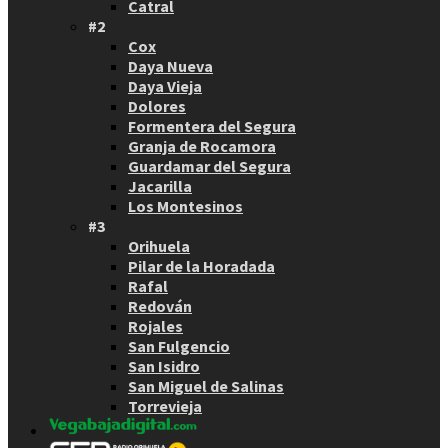
Catral
#2
Cox
Daya Nueva
Daya Vieja
Dolores
Formentera del Segura
Granja de Rocamora
Guardamar del Segura
Jacarilla
Los Montesinos
#3
Orihuela
Pilar de la Horadada
Rafal
Redován
Rojales
San Fulgencio
San Isidro
San Miguel de Salinas
Torrevieja