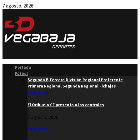
7 agosto, 2026
Facebook
Twitter
Instagram
Youtube
Email
Portada
Fútbol
Segunda B
Tercera División
Regional Preferente
Primera Regional
Segunda Regional
Fichajes
Segunda B
El Orihuela CF presenta a los centrales
7 agosto, 2026
Segunda B