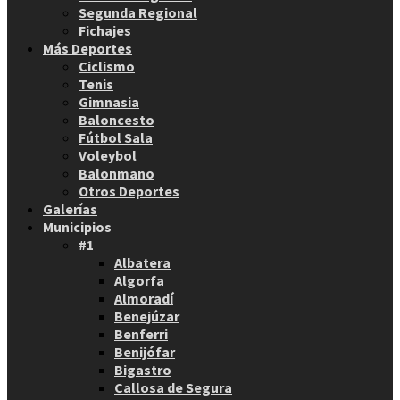
Segunda Regional
Fichajes
Más Deportes
Ciclismo
Tenis
Gimnasia
Baloncesto
Fútbol Sala
Voleybol
Balonmano
Otros Deportes
Galerías
Municipios
#1
Albatera
Algorfa
Almoradí
Benejúzar
Benferri
Benijófar
Bigastro
Callosa de Segura