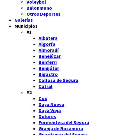
Voleybol
Balonmano
Otros Deportes
Galerías
Municipios
#1
Albatera
Algorfa
Almoradí
Benejúzar
Benferri
Benijófar
Bigastro
Callosa de Segura
Catral
#2
Cox
Daya Nueva
Daya Vieja
Dolores
Formentera del Segura
Granja de Rocamora
Guardamar del Segura