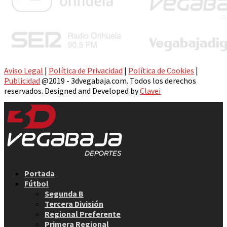
Aviso Legal
|
Política de Privacidad
|
Política de Cookies
|
Publicidad
@2019 - 3dvegabaja.com. Todos los derechos
reservados. Designed and Developed by
Clavei
Facebook
Twitter
Instagram
Youtube
Email
Portada
Fútbol
Segunda B
Tercera División
Regional Preferente
Primera Regional