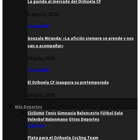
La guinda al mercado del Orihuela CF
5 agosto, 2026
Segunda B
Gonzalo Miranda: «La afición siempre se prende y nos
van a acompañar»
30 julio, 2026
Segunda B
El Orihuela CF inaugura su pretemporada
28 julio, 2026
Más Deportes
Ciclismo
Tenis
Gimnasia
Baloncesto
Fútbol Sala
Voleybol
Balonmano
Otros Deportes
Ciclismo
Plata para el Orihuela Cycling Team