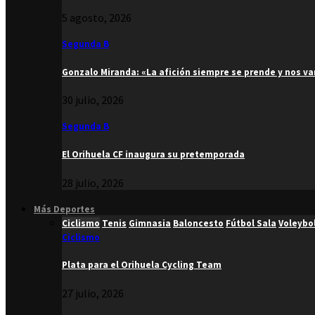
5 agosto, 2026
Segunda B
Gonzalo Miranda: «La afición siempre se prende y nos v
30 julio, 2026
Segunda B
El Orihuela CF inaugura su pretemporada
28 julio, 2026
Más Deportes
Ciclismo
Tenis
Gimnasia
Baloncesto
Fútbol Sala
Voleybo
Ciclismo
Plata para el Orihuela Cycling Team
27 julio, 2026