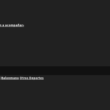
an a acompañar»
l
Balonmano
Otros Deportes