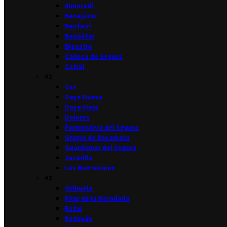
Almoradí
Benejúzar
Benferri
Benijófar
Bigastro
Callosa de Segura
Catral
#2
Cox
Daya Nueva
Daya Vieja
Dolores
Formentera del Segura
Granja de Rocamora
Guardamar del Segura
Jacarilla
Los Montesinos
#3
Orihuela
Pilar de la Horadada
Rafal
Redován