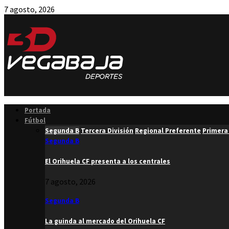
7 agosto, 2026
Facebook
Twitter
Instagram
Youtube
Email
Portada
Fútbol
Segunda B
Tercera División
Regional Preferente
Primera
Segunda B
El Orihuela CF presenta a los centrales
7 agosto, 2026
Segunda B
La guinda al mercado del Orihuela CF