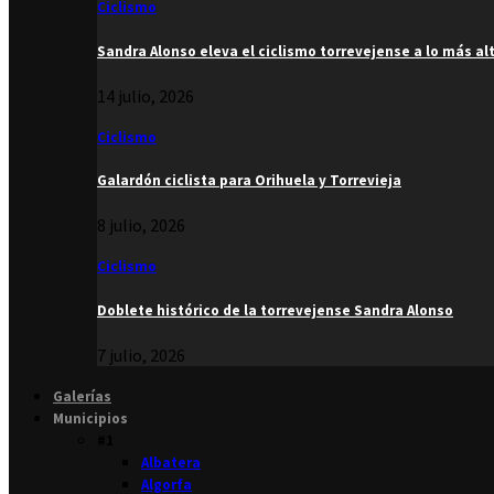
Ciclismo
Sandra Alonso eleva el ciclismo torrevejense a lo más al
14 julio, 2026
Ciclismo
Galardón ciclista para Orihuela y Torrevieja
8 julio, 2026
Ciclismo
Doblete histórico de la torrevejense Sandra Alonso
7 julio, 2026
Galerías
Municipios
#1
Albatera
Algorfa