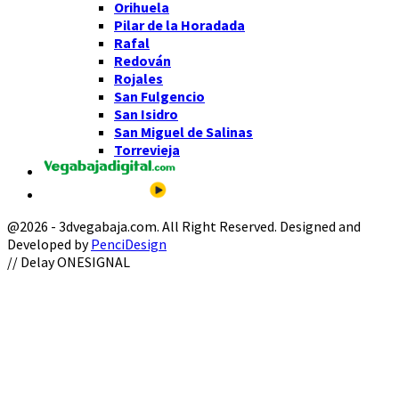
Orihuela
Pilar de la Horadada
Rafal
Redován
Rojales
San Fulgencio
San Isidro
San Miguel de Salinas
Torrevieja
@2026 - 3dvegabaja.com. All Right Reserved. Designed and
Developed by
PenciDesign
Facebook
Twitter
Instagram
Youtube
Email
// Delay ONESIGNAL