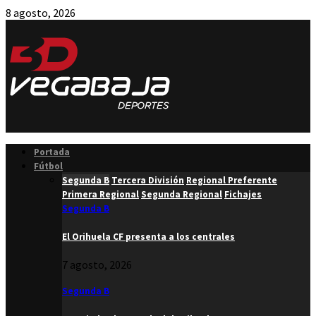
8 agosto, 2026
Facebook
Twitter
Instagram
Youtube
Email
Portada
Fútbol
Segunda B
Tercera División
Regional Preferente
Primera Regional
Segunda Regional
Fichajes
Segunda B
El Orihuela CF presenta a los centrales
7 agosto, 2026
Segunda B