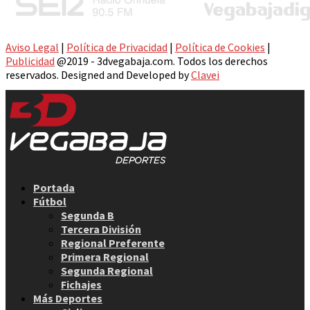
Aviso Legal
|
Política de Privacidad
|
Política de Cookies
|
Publicidad
@2019 - 3dvegabaja.com. Todos los derechos
reservados. Designed and Developed by
Clavei
Facebook
Twitter
Instagram
Youtube
Email
Portada
Fútbol
Segunda B
Tercera División
Regional Preferente
Primera Regional
Segunda Regional
Fichajes
Más Deportes