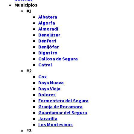
Municipios
#1
Albatera
Algorfa
Almoradí
Benejúzar
Benferri
Benijófar
Bigastro
Callosa de Segura
Catral
#2
Cox
Daya Nueva
Daya Vieja
Dolores
Formentera del Segura
Granja de Rocamora
Guardamar del Segura
Jacarilla
Los Montesinos
#3