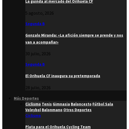
La guinda al mercado del Orihuela CF
5 agosto, 2026
Segunda B
Gonzalo Miranda: «La afición siempre se prende y nos
van a acompañar»
30 julio, 2026
Segunda B
El Orihuela CF inaugura su pretemporada
28 julio, 2026
Más Deportes
Ciclismo
Tenis
Gimnasia
Baloncesto
Fútbol Sala
Voleybol
Balonmano
Otros Deportes
Ciclismo
Plata para el Orihuela Cycling Team