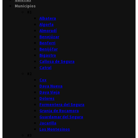
Municipios
#1
Albatera
Algorfa
Almoradí
Benejúzar
Benferri
Benijófar
Bigastro
Callosa de Segura
Catral
#2
Cox
Daya Nueva
Daya Vieja
Dolores
Formentera del Segura
Granja de Rocamora
Guardamar del Segura
Jacarilla
Los Montesinos
#3