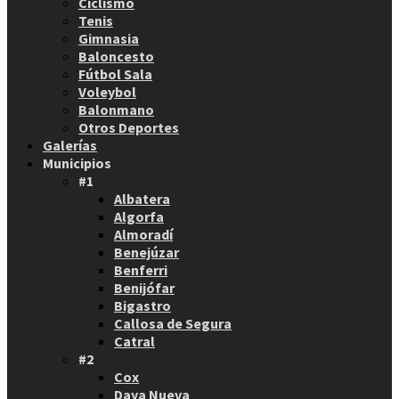
Ciclismo
Tenis
Gimnasia
Baloncesto
Fútbol Sala
Voleybol
Balonmano
Otros Deportes
Galerías
Municipios
#1
Albatera
Algorfa
Almoradí
Benejúzar
Benferri
Benijófar
Bigastro
Callosa de Segura
Catral
#2
Cox
Daya Nueva