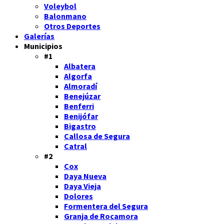
Voleybol
Balonmano
Otros Deportes
Galerías
Municipios
#1
Albatera
Algorfa
Almoradí
Benejúzar
Benferri
Benijófar
Bigastro
Callosa de Segura
Catral
#2
Cox
Daya Nueva
Daya Vieja
Dolores
Formentera del Segura
Granja de Rocamora