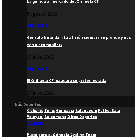
La guinda al mercado del Orihuela CF
5 agosto, 2026
Segunda B
Gonzalo Miranda: «La afición siempre se prende y nos
van a acompañar»
30 julio, 2026
Segunda B
El Orihuela CF inaugura su pretemporada
28 julio, 2026
Más Deportes
Ciclismo
Tenis
Gimnasia
Baloncesto
Fútbol Sala
Voleybol
Balonmano
Otros Deportes
Ciclismo
Plata para el Orihuela Cycling Team