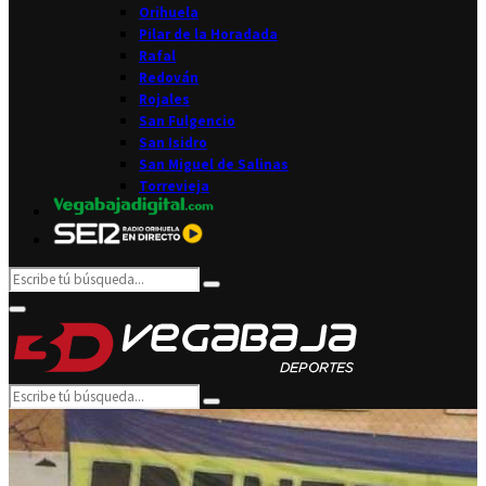
Orihuela
Pilar de la Horadada
Rafal
Redován
Rojales
San Fulgencio
San Isidro
San Miguel de Salinas
Torrevieja
Search
Search
for:
Facebook
Twitter
Instagram
Youtube
Email
Primary
Menu
Search
Search
for: