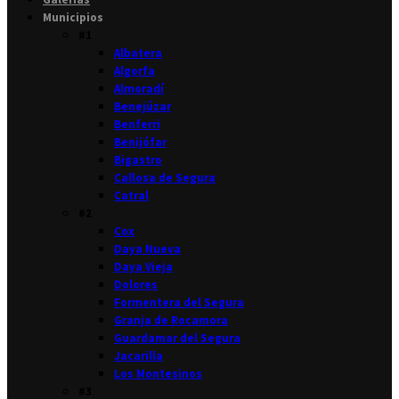
Municipios
#1
Albatera
Algorfa
Almoradí
Benejúzar
Benferri
Benijófar
Bigastro
Callosa de Segura
Catral
#2
Cox
Daya Nueva
Daya Vieja
Dolores
Formentera del Segura
Granja de Rocamora
Guardamar del Segura
Jacarilla
Los Montesinos
#3