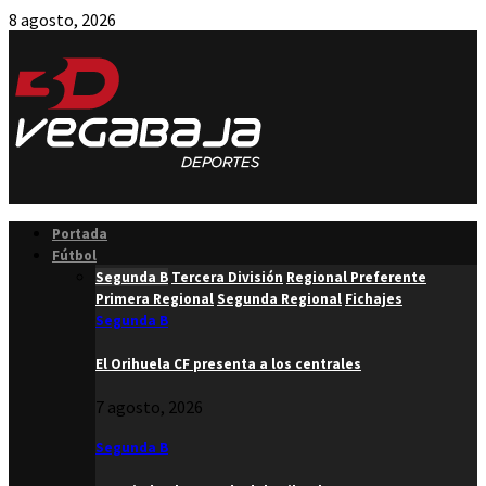
8 agosto, 2026
Facebook
Twitter
Instagram
Youtube
Email
Portada
Fútbol
Segunda B
Tercera División
Regional Preferente
Primera Regional
Segunda Regional
Fichajes
Segunda B
El Orihuela CF presenta a los centrales
7 agosto, 2026
Segunda B