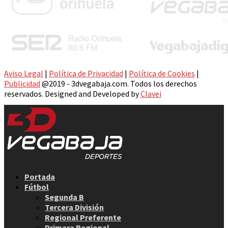
Aviso Legal
|
Política de Privacidad
|
Política de Cookies
|
Publicidad
@2019 - 3dvegabaja.com. Todos los derechos
reservados. Designed and Developed by
Clavei
Facebook
Twitter
Instagram
Youtube
Email
Portada
Fútbol
Segunda B
Tercera División
Regional Preferente
Primera Regional