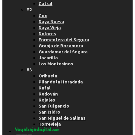
Catral
#2
Cox
Daya Nueva
Daya Vieja
Dolores
Formentera del Segura
Granja de Rocamora
Guardamar del Segura
Jacarilla
Los Montesinos
#3
Orihuela
Pilar de la Horadada
Rafal
Redován
Rojales
San Fulgencio
San Isidro
San Miguel de Salinas
Torrevieja