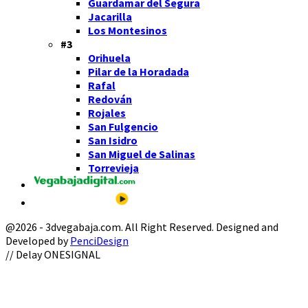
Guardamar del Segura
Jacarilla
Los Montesinos
#3
Orihuela
Pilar de la Horadada
Rafal
Redován
Rojales
San Fulgencio
San Isidro
San Miguel de Salinas
Torrevieja
@2026 - 3dvegabaja.com. All Right Reserved. Designed and
Developed by
PenciDesign
Facebook
Twitter
Instagram
Youtube
Email
// Delay ONESIGNAL