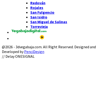
Redován
Rojales
San Fulgencio
San Isidro
San Miguel de Salinas
Torrevieja
@2026 - 3dvegabaja.com. All Right Reserved. Designed and
Developed by
PenciDesign
Facebook
Twitter
Instagram
Youtube
Email
// Delay ONESIGNAL