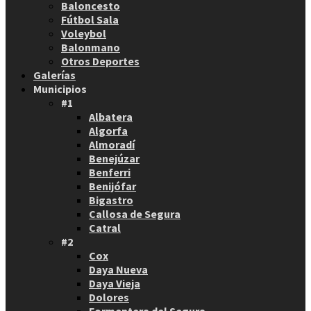
Baloncesto
Fútbol Sala
Voleybol
Balonmano
Otros Deportes
Galerías
Municipios
#1
Albatera
Algorfa
Almoradí
Benejúzar
Benferri
Benijófar
Bigastro
Callosa de Segura
Catral
#2
Cox
Daya Nueva
Daya Vieja
Dolores
Formentera del Segura