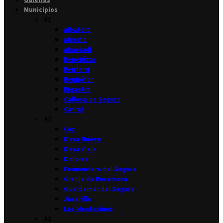
Municipios
#1
Albatera
Algorfa
Almoradí
Benejúzar
Benferri
Benijófar
Bigastro
Callosa de Segura
Catral
#2
Cox
Daya Nueva
Daya Vieja
Dolores
Formentera del Segura
Granja de Rocamora
Guardamar del Segura
Jacarilla
Los Montesinos
#3