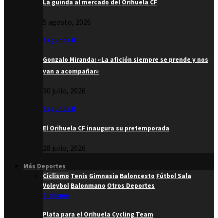
La guinda al mercado del Orihuela CF
5 agosto, 2026
Segunda B
Gonzalo Miranda: «La afición siempre se prende y nos
van a acompañar»
30 julio, 2026
Segunda B
El Orihuela CF inaugura su pretemporada
28 julio, 2026
Más Deportes
Ciclismo
Tenis
Gimnasia
Baloncesto
Fútbol Sala
Voleybol
Balonmano
Otros Deportes
Ciclismo
Plata para el Orihuela Cycling Team