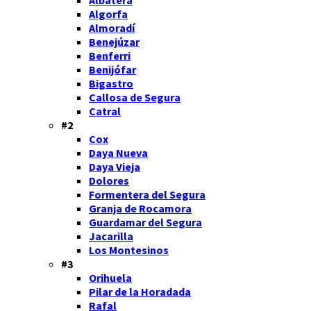
Algorfa
Almoradí
Benejúzar
Benferri
Benijófar
Bigastro
Callosa de Segura
Catral
#2
Cox
Daya Nueva
Daya Vieja
Dolores
Formentera del Segura
Granja de Rocamora
Guardamar del Segura
Jacarilla
Los Montesinos
#3
Orihuela
Pilar de la Horadada
Rafal