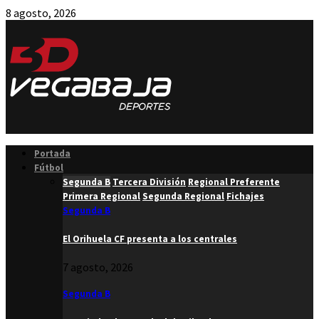
8 agosto, 2026
Facebook
Twitter
Instagram
Youtube
Email
Portada
Fútbol
Segunda B
Tercera División
Regional Preferente
Primera Regional
Segunda Regional
Fichajes
Segunda B
El Orihuela CF presenta a los centrales
7 agosto, 2026
Segunda B