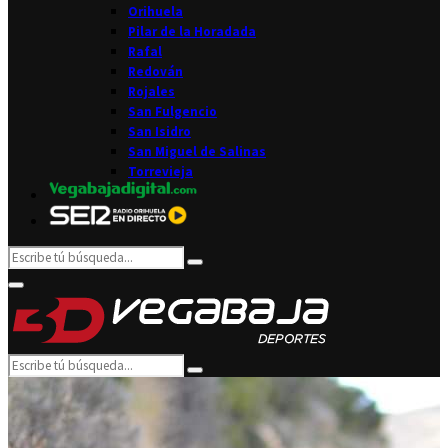
Orihuela
Pilar de la Horadada
Rafal
Redován
Rojales
San Fulgencio
San Isidro
San Miguel de Salinas
Torrevieja
Search
Search
for:
Facebook
Twitter
Instagram
Youtube
Email
Primary
Menu
Search
Search
for: