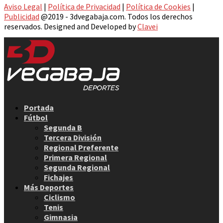
Aviso Legal
|
Política de Privacidad
|
Política de Cookies
|
Publicidad
@2019 - 3dvegabaja.com. Todos los derechos
reservados. Designed and Developed by
Clavei
Facebook
Twitter
Instagram
Youtube
Email
Portada
Fútbol
Segunda B
Tercera División
Regional Preferente
Primera Regional
Segunda Regional
Fichajes
Más Deportes
Ciclismo
Tenis
Gimnasia