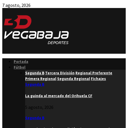
7 agosto, 2026
Facebook
Twitter
Instagram
Youtube
Email
Portada
Fútbol
Segunda B
Tercera División
Regional Preferente
Primera Regional
Segunda Regional
Fichajes
Segunda B
La guinda al mercado del Orihuela CF
5 agosto, 2026
Segunda B