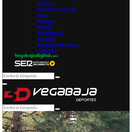
Orihuela
Pilar de la Horadada
Rafal
Redován
Rojales
San Fulgencio
San Isidro
San Miguel de Salinas
Torrevieja
Search
Search
for:
Facebook
Twitter
Instagram
Youtube
Email
Primary
Menu
Search
Search
for: