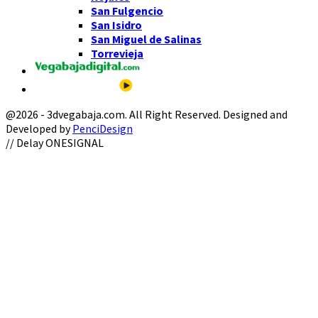
San Fulgencio
San Isidro
San Miguel de Salinas
Torrevieja
@2026 - 3dvegabaja.com. All Right Reserved. Designed and
Developed by
PenciDesign
Facebook
Twitter
Instagram
Youtube
Email
// Delay ONESIGNAL