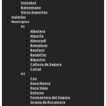
Voleybol
Balonmano
Otros Deportes
Galerías
Municipios
#1
Albatera
Algorfa
Almoradí
Benejúzar
Benferri
Benijófar
Bigastro
Callosa de Segura
Catral
#2
Cox
Daya Nueva
Daya Vieja
Dolores
Formentera del Segura
Granja de Rocamora