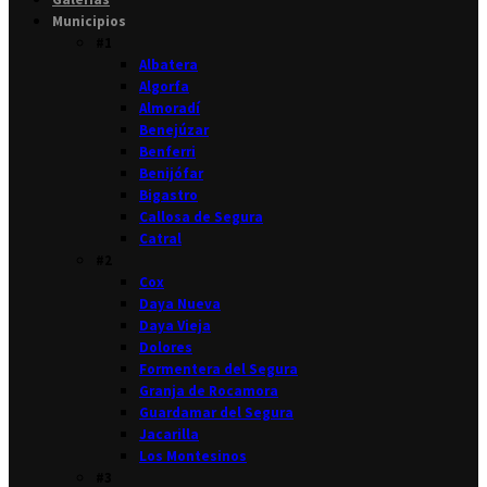
Municipios
#1
Albatera
Algorfa
Almoradí
Benejúzar
Benferri
Benijófar
Bigastro
Callosa de Segura
Catral
#2
Cox
Daya Nueva
Daya Vieja
Dolores
Formentera del Segura
Granja de Rocamora
Guardamar del Segura
Jacarilla
Los Montesinos
#3