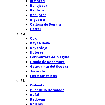
Almoradí
Benejúzar
Benferri
Benijófar
Bigastro
Callosa de Segura
Catral
#2
Cox
Daya Nueva
Daya Vieja
Dolores
Formentera del Segura
Granja de Rocamora
Guardamar del Segura
Jacarilla
Los Montesinos
#3
Orihuela
Pilar de la Horadada
Rafal
Redován
Rojales