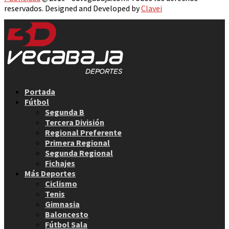
reservados. Designed and Developed by
Clavei
Facebook
Twitter
Instagram
Youtube
Email
Portada
Fútbol
Segunda B
Tercera División
Regional Preferente
Primera Regional
Segunda Regional
Fichajes
Más Deportes
Ciclismo
Tenis
Gimnasia
Baloncesto
Fútbol Sala