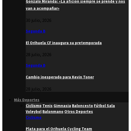
Gonzalo Miranda: «La afición siempre se prende y nos
van a acompañar»
30 julio, 2026
Segunda B
El Orihuela CF inaugura su pretemporada
28 julio, 2026
Segunda B
Cambio inesperado para Kevin Toner
28 julio, 2026
Más Deportes
Ciclismo
Tenis
Gimnasia
Baloncesto
Fútbol Sala
Voleybol
Balonmano
Otros Deportes
Ciclismo
Plata para el Orihuela Cycling Team