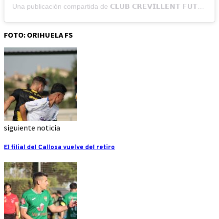
Una publicación compartida de 𝗖𝗟𝗨𝗕 𝗖𝗥𝗘𝗩𝗜𝗟𝗟𝗘𝗡𝗧 𝗙𝗨𝗧𝗦𝗔𝗟 (@crevillentfutsal)
FOTO: ORIHUELA FS
siguiente noticia
El filial del Callosa vuelve del retiro