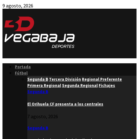
9 agosto, 2026
Facebook
Twitter
Instagram
Youtube
Email
Portada
Fútbol
Segunda B
Tercera División
Regional Preferente
Primera Regional
Segunda Regional
Fichajes
Segunda B
El Orihuela CF presenta a los centrales
7 agosto, 2026
Segunda B