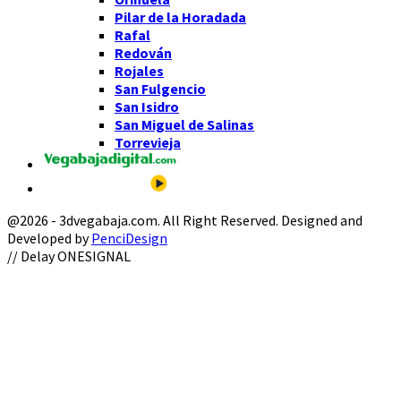
Pilar de la Horadada
Rafal
Redován
Rojales
San Fulgencio
San Isidro
San Miguel de Salinas
Torrevieja
@2026 - 3dvegabaja.com. All Right Reserved. Designed and
Developed by
PenciDesign
Facebook
Twitter
Instagram
Youtube
Email
// Delay ONESIGNAL