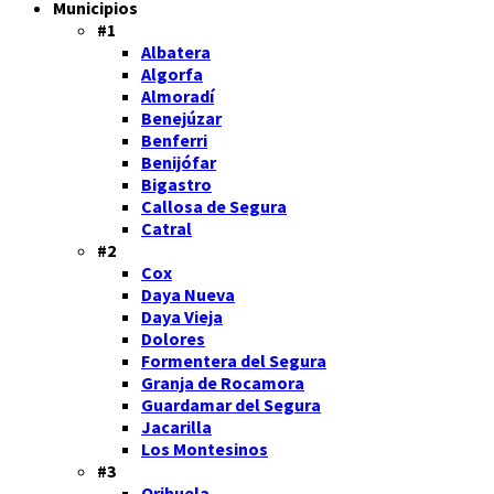
Municipios
#1
Albatera
Algorfa
Almoradí
Benejúzar
Benferri
Benijófar
Bigastro
Callosa de Segura
Catral
#2
Cox
Daya Nueva
Daya Vieja
Dolores
Formentera del Segura
Granja de Rocamora
Guardamar del Segura
Jacarilla
Los Montesinos
#3
Orihuela