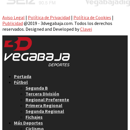
Aviso Legal
|
Política de Privacidad
|
Política de Cookies
|
Publicidad
@2019 - 3dvegabaja.com. Todos los derechos
reservados. Designed and Developed by
Clavei
Facebook
Twitter
Instagram
Youtube
Email
Portada
Fútbol
Segunda B
Tercera División
Regional Preferente
Primera Regional
Segunda Regional
Fichajes
Más Deportes
Ciclismo