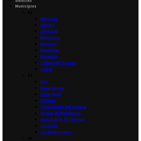
Municipios
#1
Albatera
Algorfa
Almoradí
Benejúzar
Benferri
Benijófar
Bigastro
Callosa de Segura
Catral
#2
Cox
Daya Nueva
Daya Vieja
Dolores
Formentera del Segura
Granja de Rocamora
Guardamar del Segura
Jacarilla
Los Montesinos
#3