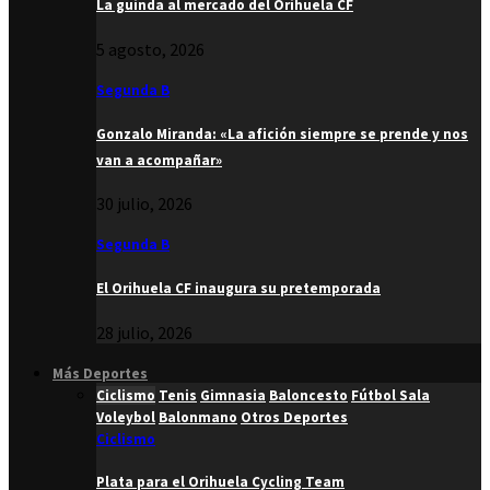
La guinda al mercado del Orihuela CF
5 agosto, 2026
Segunda B
Gonzalo Miranda: «La afición siempre se prende y nos
van a acompañar»
30 julio, 2026
Segunda B
El Orihuela CF inaugura su pretemporada
28 julio, 2026
Más Deportes
Ciclismo
Tenis
Gimnasia
Baloncesto
Fútbol Sala
Voleybol
Balonmano
Otros Deportes
Ciclismo
Plata para el Orihuela Cycling Team