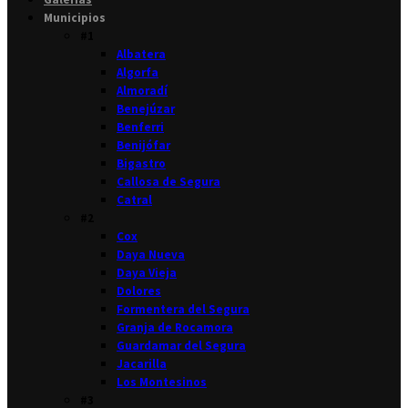
Municipios
#1
Albatera
Algorfa
Almoradí
Benejúzar
Benferri
Benijófar
Bigastro
Callosa de Segura
Catral
#2
Cox
Daya Nueva
Daya Vieja
Dolores
Formentera del Segura
Granja de Rocamora
Guardamar del Segura
Jacarilla
Los Montesinos
#3