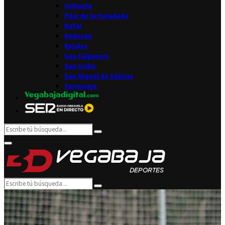
Orihuela
Pilar de la Horadada
Rafal
Redován
Rojales
San Fulgencio
San Isidro
San Miguel de Salinas
Torrevieja
Search
Search
for:
Facebook
Twitter
Instagram
Youtube
Email
Primary
Menu
Search
Search
for: