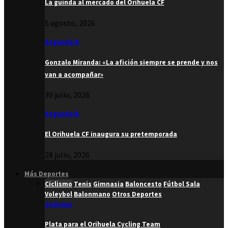
La guinda al mercado del Orihuela CF
5 agosto, 2026
Segunda B
Gonzalo Miranda: «La afición siempre se prende y nos
van a acompañar»
30 julio, 2026
Segunda B
El Orihuela CF inaugura su pretemporada
28 julio, 2026
Más Deportes
Ciclismo
Tenis
Gimnasia
Baloncesto
Fútbol Sala
Voleybol
Balonmano
Otros Deportes
Ciclismo
Plata para el Orihuela Cycling Team