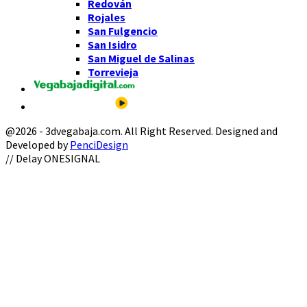
Redován
Rojales
San Fulgencio
San Isidro
San Miguel de Salinas
Torrevieja
@2026 - 3dvegabaja.com. All Right Reserved. Designed and
Developed by
PenciDesign
Facebook
Twitter
Instagram
Youtube
Email
// Delay ONESIGNAL