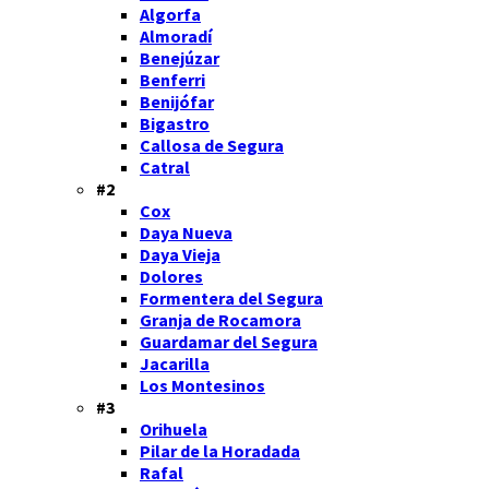
Algorfa
Almoradí
Benejúzar
Benferri
Benijófar
Bigastro
Callosa de Segura
Catral
#2
Cox
Daya Nueva
Daya Vieja
Dolores
Formentera del Segura
Granja de Rocamora
Guardamar del Segura
Jacarilla
Los Montesinos
#3
Orihuela
Pilar de la Horadada
Rafal