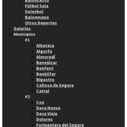
Baloncesto
Fútbol Sala
Voleybol
Balonmano
Otros Deportes
Galerías
Municipios
#1
Albatera
Algorfa
Almoradí
Benejúzar
Benferri
Benijófar
Bigastro
Callosa de Segura
Catral
#2
Cox
Daya Nueva
Daya Vieja
Dolores
Formentera del Segura