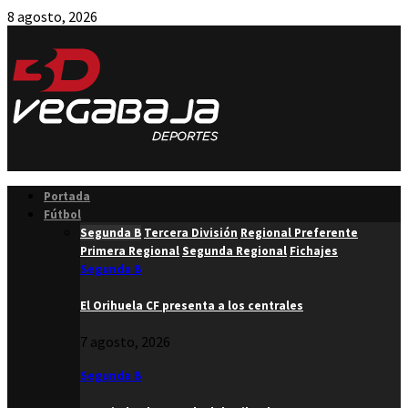
8 agosto, 2026
Facebook
Twitter
Instagram
Youtube
Email
Portada
Fútbol
Segunda B
Tercera División
Regional Preferente
Primera Regional
Segunda Regional
Fichajes
Segunda B
El Orihuela CF presenta a los centrales
7 agosto, 2026
Segunda B