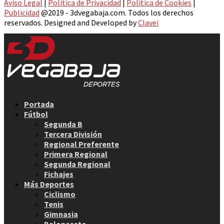
Aviso Legal
|
Política de Privacidad
|
Política de Cookies
|
Publicidad
@2019 - 3dvegabaja.com. Todos los derechos
reservados. Designed and Developed by
Clavei
Facebook
Twitter
Instagram
Youtube
Email
Portada
Fútbol
Segunda B
Tercera División
Regional Preferente
Primera Regional
Segunda Regional
Fichajes
Más Deportes
Ciclismo
Tenis
Gimnasia