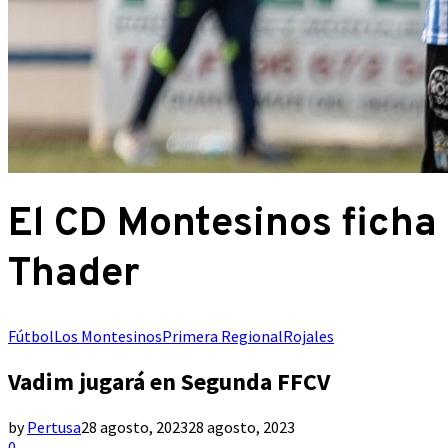
El CD Montesinos ficha 
Thader
Fútbol
Los Montesinos
Primera Regional
Rojales
Vadim jugará en Segunda FFCV
by
Pertusa
28 agosto, 2023
28 agosto, 2023
0