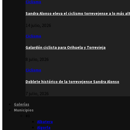
Ciclismo
Sandra Alonso eleva el ciclismo torrevejense a lo más al
14 julio, 2026
Ciclismo
Galardón ciclista para Orihuela y Torrevieja
8 julio, 2026
Ciclismo
Doblete histórico de la torrevejense Sandra Alonso
7 julio, 2026
Galerías
Municipios
#1
Albatera
Algorfa