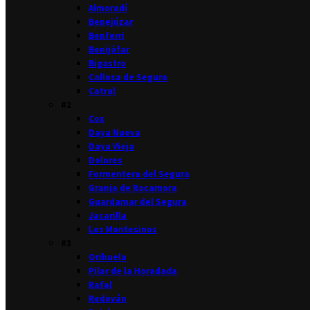
Almoradí
Benejúzar
Benferri
Benijófar
Bigastro
Callosa de Segura
Catral
#2
Cox
Daya Nueva
Daya Vieja
Dolores
Formentera del Segura
Granja de Rocamora
Guardamar del Segura
Jacarilla
Los Montesinos
#3
Orihuela
Pilar de la Horadada
Rafal
Redován