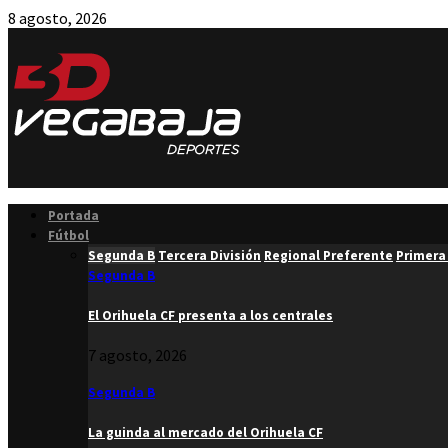
8 agosto, 2026
Facebook
Twitter
Instagram
Youtube
Email
Portada
Fútbol
Segunda B
Tercera División
Regional Preferente
Primera
Segunda B
El Orihuela CF presenta a los centrales
7 agosto, 2026
Segunda B
La guinda al mercado del Orihuela CF