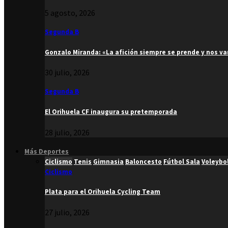
5 agosto, 2026
Segunda B
Gonzalo Miranda: «La afición siempre se prende y nos v
30 julio, 2026
Segunda B
El Orihuela CF inaugura su pretemporada
28 julio, 2026
Más Deportes
Ciclismo
Tenis
Gimnasia
Baloncesto
Fútbol Sala
Voleybo
Ciclismo
Plata para el Orihuela Cycling Team
27 julio, 2026