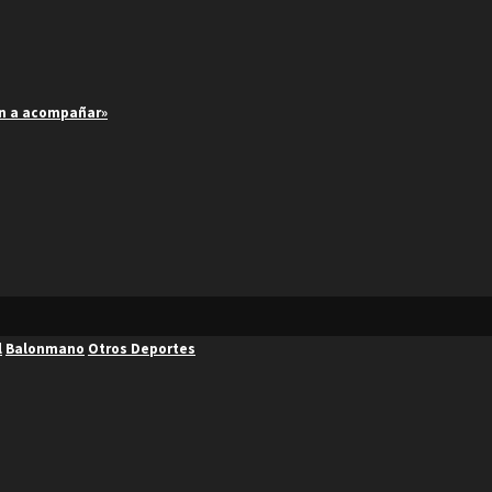
an a acompañar»
l
Balonmano
Otros Deportes