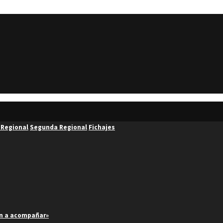
 Regional
Segunda Regional
Fichajes
an a acompañar»