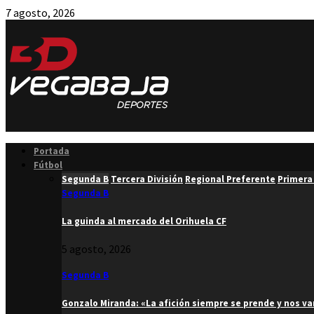
7 agosto, 2026
Facebook
Twitter
Instagram
Youtube
Email
Portada
Fútbol
Segunda B
Tercera División
Regional Preferente
Primera
Segunda B
La guinda al mercado del Orihuela CF
5 agosto, 2026
Segunda B
Gonzalo Miranda: «La afición siempre se prende y nos v