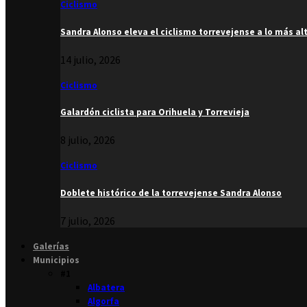
Ciclismo
Sandra Alonso eleva el ciclismo torrevejense a lo más al
14 julio, 2026
Ciclismo
Galardón ciclista para Orihuela y Torrevieja
8 julio, 2026
Ciclismo
Doblete histórico de la torrevejense Sandra Alonso
7 julio, 2026
Galerías
Municipios
#1
Albatera
Algorfa