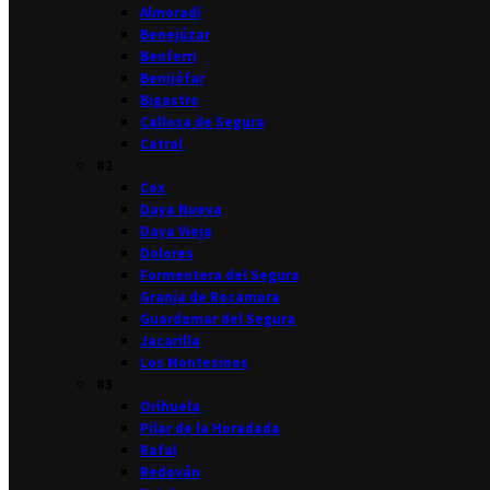
Almoradí
Benejúzar
Benferri
Benijófar
Bigastro
Callosa de Segura
Catral
#2
Cox
Daya Nueva
Daya Vieja
Dolores
Formentera del Segura
Granja de Rocamora
Guardamar del Segura
Jacarilla
Los Montesinos
#3
Orihuela
Pilar de la Horadada
Rafal
Redován