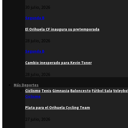
30 julio, 2026
Segunda B
El Orihuela CF inaugura su pretemporada
28 julio, 2026
Segunda B
Cambio inesperado para Kevin Toner
28 julio, 2026
Más Deportes
Ciclismo
Tenis
Gimnasia
Baloncesto
Fútbol Sala
Voleybo
Ciclismo
Plata para el Orihuela Cycling Team
27 julio, 2026