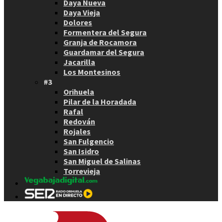
Daya Nueva
Daya Vieja
Dolores
Formentera del Segura
Granja de Rocamora
Guardamar del Segura
Jacarilla
Los Montesinos
#3
Orihuela
Pilar de la Horadada
Rafal
Redován
Rojales
San Fulgencio
San Isidro
San Miguel de Salinas
Torrevieja