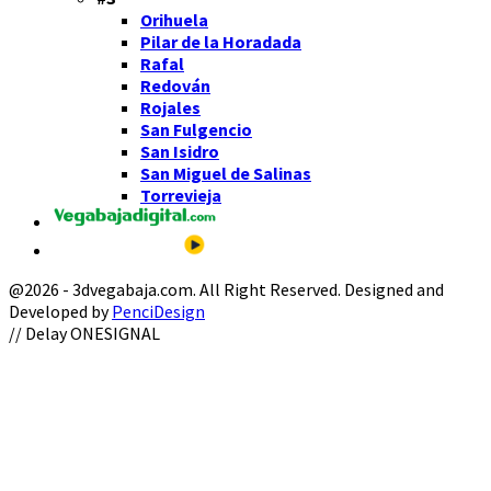
Orihuela
Pilar de la Horadada
Rafal
Redován
Rojales
San Fulgencio
San Isidro
San Miguel de Salinas
Torrevieja
@2026 - 3dvegabaja.com. All Right Reserved. Designed and
Developed by
PenciDesign
Facebook
Twitter
Instagram
Youtube
Email
// Delay ONESIGNAL