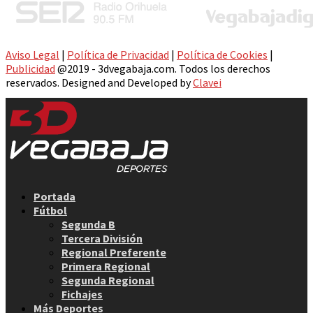
Aviso Legal
|
Política de Privacidad
|
Política de Cookies
|
Publicidad
@2019 - 3dvegabaja.com. Todos los derechos
reservados. Designed and Developed by
Clavei
Facebook
Twitter
Instagram
Youtube
Email
Portada
Fútbol
Segunda B
Tercera División
Regional Preferente
Primera Regional
Segunda Regional
Fichajes
Más Deportes