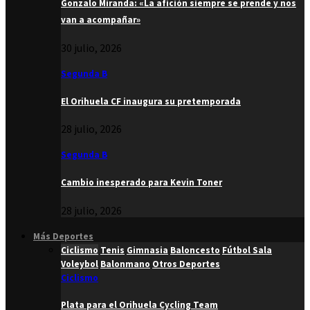
Gonzalo Miranda: «La afición siempre se prende y nos
van a acompañar»
30 julio, 2026
Segunda B
El Orihuela CF inaugura su pretemporada
28 julio, 2026
Segunda B
Cambio inesperado para Kevin Toner
28 julio, 2026
Más Deportes
Ciclismo
Tenis
Gimnasia
Baloncesto
Fútbol Sala
Voleybol
Balonmano
Otros Deportes
Ciclismo
Plata para el Orihuela Cycling Team