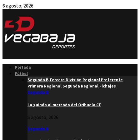
6 agosto, 2026
Facebook
Twitter
Instagram
Youtube
Email
Portada
Fútbol
Segunda B
Tercera División
Regional Preferente
Primera Regional
Segunda Regional
Fichajes
Segunda B
La guinda al mercado del Orihuela CF
5 agosto, 2026
Segunda B