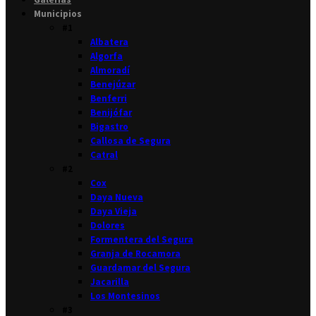
Municipios
#1
Albatera
Algorfa
Almoradí
Benejúzar
Benferri
Benijófar
Bigastro
Callosa de Segura
Catral
#2
Cox
Daya Nueva
Daya Vieja
Dolores
Formentera del Segura
Granja de Rocamora
Guardamar del Segura
Jacarilla
Los Montesinos
#3