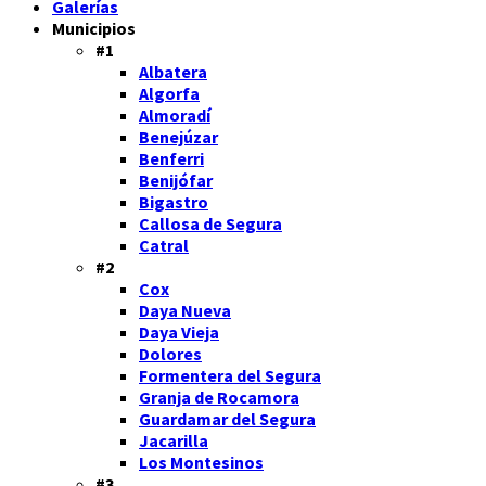
Galerías
Municipios
#1
Albatera
Algorfa
Almoradí
Benejúzar
Benferri
Benijófar
Bigastro
Callosa de Segura
Catral
#2
Cox
Daya Nueva
Daya Vieja
Dolores
Formentera del Segura
Granja de Rocamora
Guardamar del Segura
Jacarilla
Los Montesinos
#3