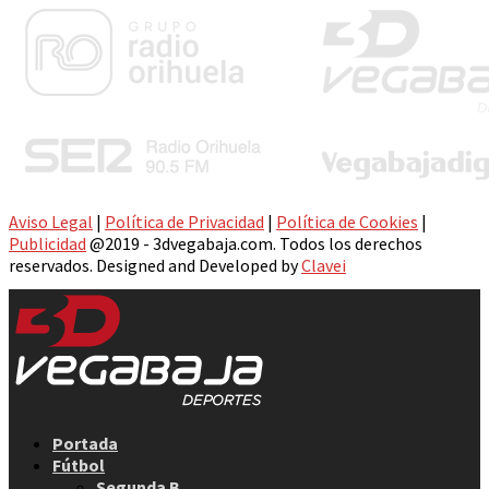
Aviso Legal
|
Política de Privacidad
|
Política de Cookies
|
Publicidad
@2019 - 3dvegabaja.com. Todos los derechos
reservados. Designed and Developed by
Clavei
Facebook
Twitter
Instagram
Youtube
Email
Portada
Fútbol
Segunda B