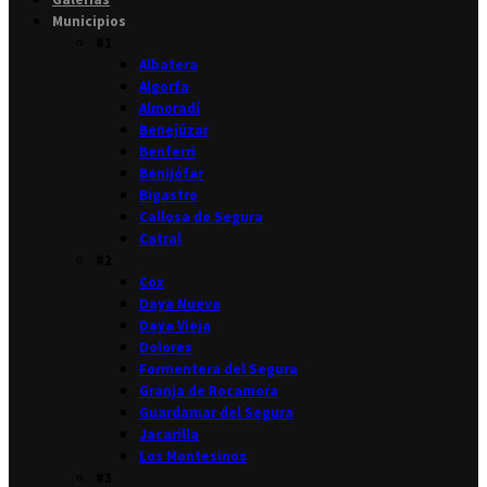
Municipios
#1
Albatera
Algorfa
Almoradí
Benejúzar
Benferri
Benijófar
Bigastro
Callosa de Segura
Catral
#2
Cox
Daya Nueva
Daya Vieja
Dolores
Formentera del Segura
Granja de Rocamora
Guardamar del Segura
Jacarilla
Los Montesinos
#3