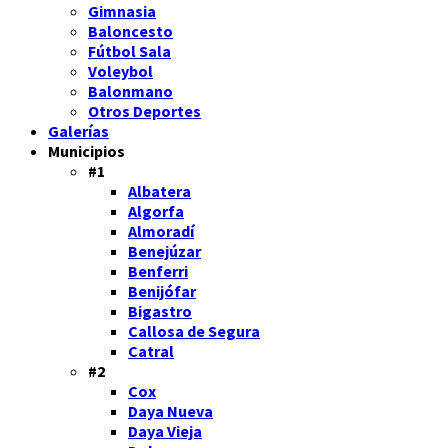
Gimnasia
Baloncesto
Fútbol Sala
Voleybol
Balonmano
Otros Deportes
Galerías
Municipios
#1
Albatera
Algorfa
Almoradí
Benejúzar
Benferri
Benijófar
Bigastro
Callosa de Segura
Catral
#2
Cox
Daya Nueva
Daya Vieja