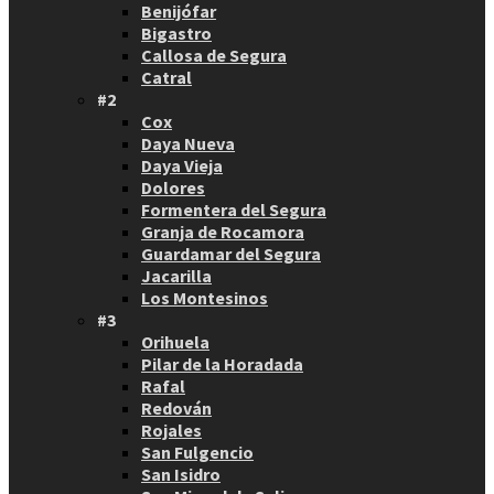
Benijófar
Bigastro
Callosa de Segura
Catral
#2
Cox
Daya Nueva
Daya Vieja
Dolores
Formentera del Segura
Granja de Rocamora
Guardamar del Segura
Jacarilla
Los Montesinos
#3
Orihuela
Pilar de la Horadada
Rafal
Redován
Rojales
San Fulgencio
San Isidro