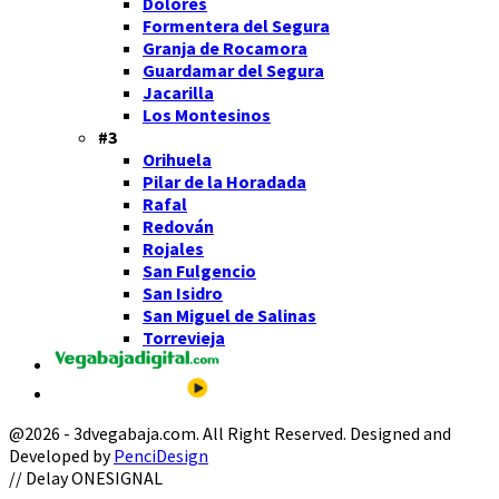
Dolores
Formentera del Segura
Granja de Rocamora
Guardamar del Segura
Jacarilla
Los Montesinos
#3
Orihuela
Pilar de la Horadada
Rafal
Redován
Rojales
San Fulgencio
San Isidro
San Miguel de Salinas
Torrevieja
@2026 - 3dvegabaja.com. All Right Reserved. Designed and
Developed by
PenciDesign
Facebook
Twitter
Instagram
Youtube
Email
// Delay ONESIGNAL