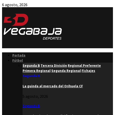
6 agosto, 2026
Facebook
Twitter
Instagram
Youtube
Email
Portada
Fútbol
Segunda B
Tercera División
Regional Preferente
Primera Regional
Segunda Regional
Fichajes
Segunda B
La guinda al mercado del Orihuela CF
5 agosto, 2026
Segunda B