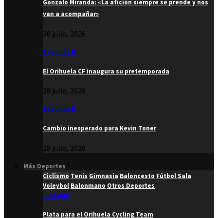
Gonzalo Miranda: «La afición siempre se prende y nos
van a acompañar»
30 julio, 2026
Segunda B
El Orihuela CF inaugura su pretemporada
28 julio, 2026
Segunda B
Cambio inesperado para Kevin Toner
28 julio, 2026
Más Deportes
Ciclismo
Tenis
Gimnasia
Baloncesto
Fútbol Sala
Voleybol
Balonmano
Otros Deportes
Ciclismo
Plata para el Orihuela Cycling Team