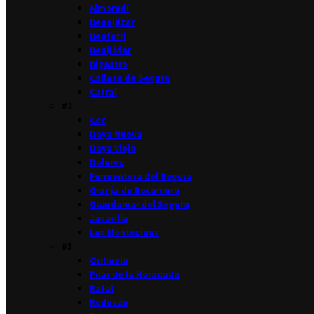
Almoradí
Benejúzar
Benferri
Benijófar
Bigastro
Callosa de Segura
Catral
#2
Cox
Daya Nueva
Daya Vieja
Dolores
Formentera del Segura
Granja de Rocamora
Guardamar del Segura
Jacarilla
Los Montesinos
#3
Orihuela
Pilar de la Horadada
Rafal
Redován