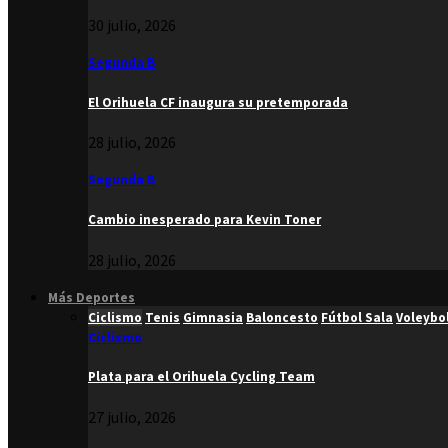
30 julio, 2026
Segunda B
El Orihuela CF inaugura su pretemporada
28 julio, 2026
Segunda B
Cambio inesperado para Kevin Toner
28 julio, 2026
Más Deportes
Ciclismo
Tenis
Gimnasia
Baloncesto
Fútbol Sala
Voleybo
Ciclismo
Plata para el Orihuela Cycling Team
27 julio, 2026