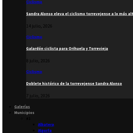
Ciclismo
Sandra Alonso eleva el ciclismo torrevejense a lo más al
14 julio, 2026
Ciclismo
Galardón ciclista para Orihuela y Torrevieja
8 julio, 2026
Ciclismo
Doblete histórico de la torrevejense Sandra Alonso
7 julio, 2026
Galerías
Municipios
#1
Albatera
Algorfa