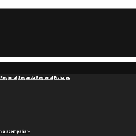
 Regional
Segunda Regional
Fichajes
an a acompañar»