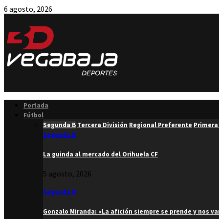
6 agosto, 2026
Facebook
Twitter
Instagram
Youtube
Email
Portada
Fútbol
Segunda B
Tercera División
Regional Preferente
Primera
Segunda B
La guinda al mercado del Orihuela CF
5 agosto, 2026
Segunda B
Gonzalo Miranda: «La afición siempre se prende y nos v