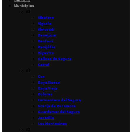
Municipios
#1
Albatera
Algorfa
Almoradí
Benejúzar
Benferri
Benijófar
Bigastro
Callosa de Segura
Catral
#2
Cox
Daya Nueva
Daya Vieja
Dolores
Formentera del Segura
Granja de Rocamora
Guardamar del Segura
Jacarilla
Los Montesinos
#3