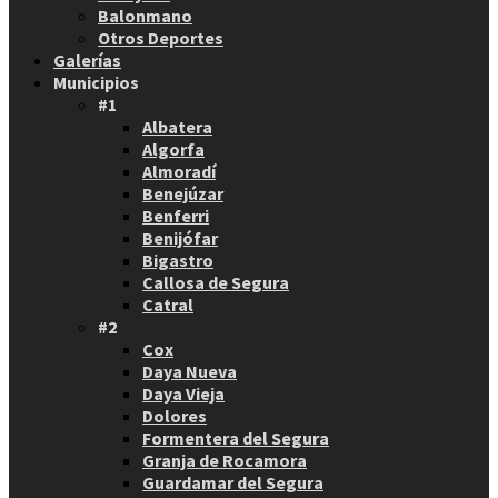
Balonmano
Otros Deportes
Galerías
Municipios
#1
Albatera
Algorfa
Almoradí
Benejúzar
Benferri
Benijófar
Bigastro
Callosa de Segura
Catral
#2
Cox
Daya Nueva
Daya Vieja
Dolores
Formentera del Segura
Granja de Rocamora
Guardamar del Segura