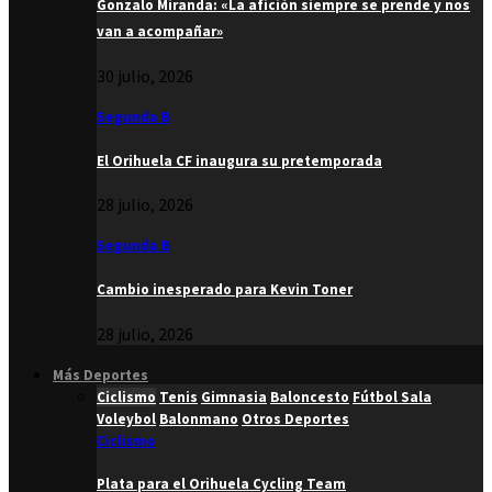
Gonzalo Miranda: «La afición siempre se prende y nos
van a acompañar»
30 julio, 2026
Segunda B
El Orihuela CF inaugura su pretemporada
28 julio, 2026
Segunda B
Cambio inesperado para Kevin Toner
28 julio, 2026
Más Deportes
Ciclismo
Tenis
Gimnasia
Baloncesto
Fútbol Sala
Voleybol
Balonmano
Otros Deportes
Ciclismo
Plata para el Orihuela Cycling Team