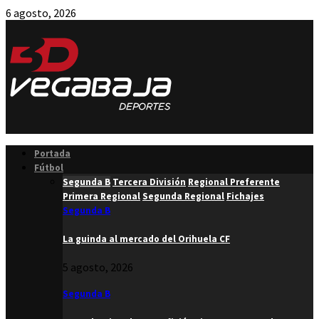
6 agosto, 2026
Facebook
Twitter
Instagram
Youtube
Email
Portada
Fútbol
Segunda B
Tercera División
Regional Preferente
Primera Regional
Segunda Regional
Fichajes
Segunda B
La guinda al mercado del Orihuela CF
5 agosto, 2026
Segunda B