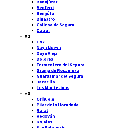
Benejúzar
Benferri
Benijófar
Bigastro
Callosa de Segura
Catral
#2
Cox
Daya Nueva
Daya Vieja
Dolores
Formentera del Segura
Granja de Rocamora
Guardamar del Segura
Jacarilla
Los Montesinos
#3
Orihuela
Pilar de la Horadada
Rafal
Redován
Rojales
San Fulgencio