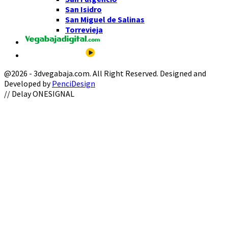
San Isidro
San Miguel de Salinas
Torrevieja
@2026 - 3dvegabaja.com. All Right Reserved. Designed and
Developed by
PenciDesign
Facebook
Twitter
Instagram
Youtube
Email
// Delay ONESIGNAL