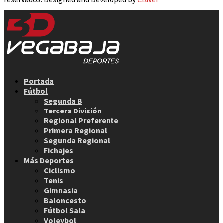
Facebook
Twitter
Instagram
Youtube
Email
Portada
Fútbol
Segunda B
Tercera División
Regional Preferente
Primera Regional
Segunda Regional
Fichajes
Más Deportes
Ciclismo
Tenis
Gimnasia
Baloncesto
Fútbol Sala
Voleybol