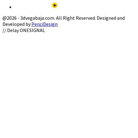
@2026 - 3dvegabaja.com. All Right Reserved. Designed and
Developed by
PenciDesign
Facebook
Twitter
Instagram
Youtube
Email
// Delay ONESIGNAL