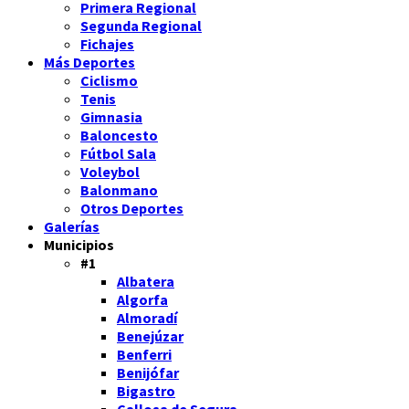
Primera Regional
Segunda Regional
Fichajes
Más Deportes
Ciclismo
Tenis
Gimnasia
Baloncesto
Fútbol Sala
Voleybol
Balonmano
Otros Deportes
Galerías
Municipios
#1
Albatera
Algorfa
Almoradí
Benejúzar
Benferri
Benijófar
Bigastro
Callosa de Segura