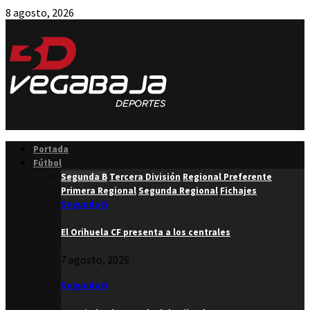
8 agosto, 2026
Facebook
Twitter
Instagram
Youtube
Email
Portada
Fútbol
Segunda B
Tercera División
Regional Preferente
Primera Regional
Segunda Regional
Fichajes
Segunda B
El Orihuela CF presenta a los centrales
7 agosto, 2026
Segunda B