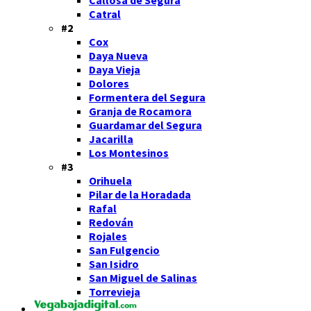
Catral
#2
Cox
Daya Nueva
Daya Vieja
Dolores
Formentera del Segura
Granja de Rocamora
Guardamar del Segura
Jacarilla
Los Montesinos
#3
Orihuela
Pilar de la Horadada
Rafal
Redován
Rojales
San Fulgencio
San Isidro
San Miguel de Salinas
Torrevieja