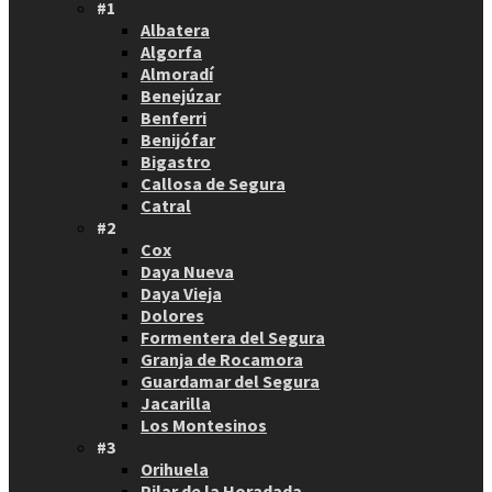
#1
Albatera
Algorfa
Almoradí
Benejúzar
Benferri
Benijófar
Bigastro
Callosa de Segura
Catral
#2
Cox
Daya Nueva
Daya Vieja
Dolores
Formentera del Segura
Granja de Rocamora
Guardamar del Segura
Jacarilla
Los Montesinos
#3
Orihuela
Pilar de la Horadada