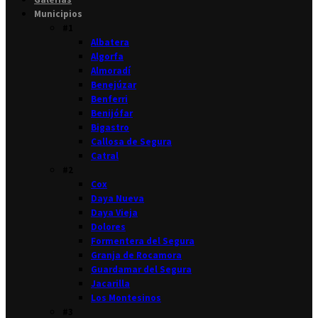
Municipios
#1
Albatera
Algorfa
Almoradí
Benejúzar
Benferri
Benijófar
Bigastro
Callosa de Segura
Catral
#2
Cox
Daya Nueva
Daya Vieja
Dolores
Formentera del Segura
Granja de Rocamora
Guardamar del Segura
Jacarilla
Los Montesinos
#3