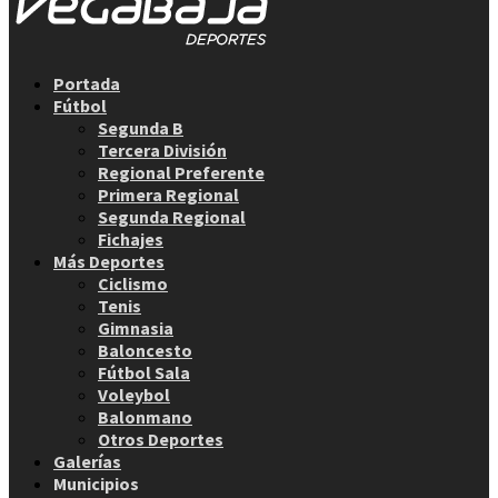
Facebook
Twitter
Instagram
Youtube
Email
Portada
Fútbol
Segunda B
Tercera División
Regional Preferente
Primera Regional
Segunda Regional
Fichajes
Más Deportes
Ciclismo
Tenis
Gimnasia
Baloncesto
Fútbol Sala
Voleybol
Balonmano
Otros Deportes
Galerías
Municipios