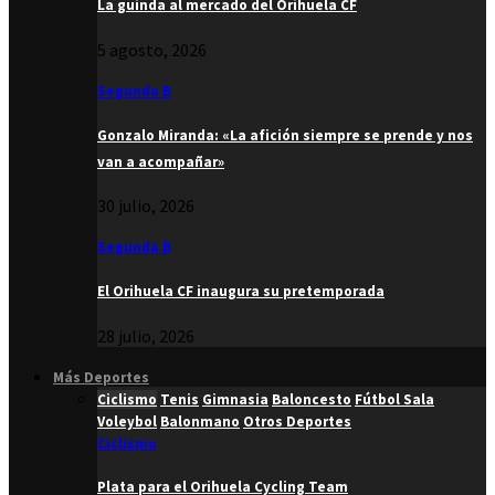
La guinda al mercado del Orihuela CF
5 agosto, 2026
Segunda B
Gonzalo Miranda: «La afición siempre se prende y nos
van a acompañar»
30 julio, 2026
Segunda B
El Orihuela CF inaugura su pretemporada
28 julio, 2026
Más Deportes
Ciclismo
Tenis
Gimnasia
Baloncesto
Fútbol Sala
Voleybol
Balonmano
Otros Deportes
Ciclismo
Plata para el Orihuela Cycling Team