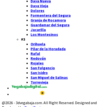
Daya Nueva
Daya Vieja
Dolores
Formentera del Segura
Granja de Rocamora
Guardamar del Segura
Jacarilla
Los Montesinos
#3
Orihuela
Pilar de la Horadada
Rafal
Redován
Rojales
San Fulgencio
San Isidro
San Miguel de Salinas
Torrevieja
@2026 - 3dvegabaja.com. All Right Reserved. Designed and