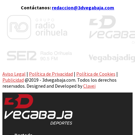
Contáctanos:
redaccion@3dvegabaja.com
Aviso Legal
|
Política de Privacidad
|
Política de Cookies
|
Publicidad
@2019 - 3dvegabaja.com. Todos los derechos
reservados. Designed and Developed by
Clavei
Facebook
Twitter
Instagram
Youtube
Email
Portada