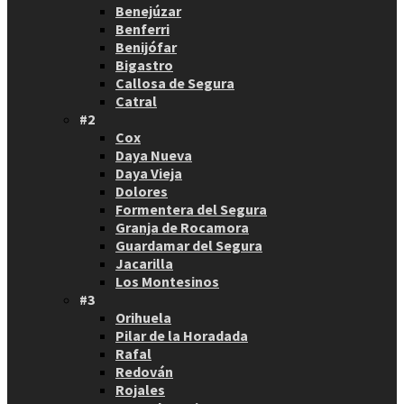
Benejúzar
Benferri
Benijófar
Bigastro
Callosa de Segura
Catral
#2
Cox
Daya Nueva
Daya Vieja
Dolores
Formentera del Segura
Granja de Rocamora
Guardamar del Segura
Jacarilla
Los Montesinos
#3
Orihuela
Pilar de la Horadada
Rafal
Redován
Rojales