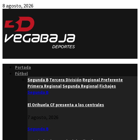
8 agosto, 2026
Facebook
Twitter
Instagram
Youtube
Email
Portada
Fútbol
Segunda B
Tercera División
Regional Preferente
Primera Regional
Segunda Regional
Fichajes
Segunda B
El Orihuela CF presenta a los centrales
7 agosto, 2026
Segunda B