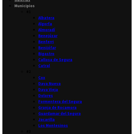
Municipios
#1
Albatera
Algorfa
Almoradí
Benejúzar
Benferri
Benijófar
Bigastro
Callosa de Segura
Catral
#2
Cox
Daya Nueva
Daya Vieja
Dolores
Formentera del Segura
Granja de Rocamora
Guardamar del Segura
Jacarilla
Los Montesinos
#3