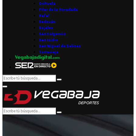
Orihuela
Pilar de la Horadada
Rafal
Redován
Rojales
San Fulgencio
San Isidro
San Miguel de Salinas
Torrevieja
Search
Search
for:
Facebook
Twitter
Instagram
Youtube
Email
Primary
Menu
Search
Search
for: