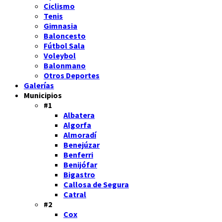
Ciclismo
Tenis
Gimnasia
Baloncesto
Fútbol Sala
Voleybol
Balonmano
Otros Deportes
Galerías
Municipios
#1
Albatera
Algorfa
Almoradí
Benejúzar
Benferri
Benijófar
Bigastro
Callosa de Segura
Catral
#2
Cox