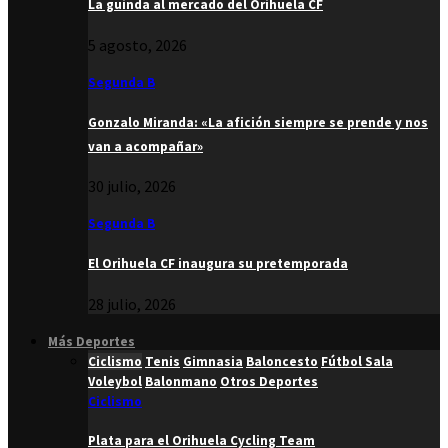
La guinda al mercado del Orihuela CF
5 agosto, 2026
Segunda B
Gonzalo Miranda: «La afición siempre se prende y nos
van a acompañar»
30 julio, 2026
Segunda B
El Orihuela CF inaugura su pretemporada
28 julio, 2026
Más Deportes
Ciclismo
Tenis
Gimnasia
Baloncesto
Fútbol Sala
Voleybol
Balonmano
Otros Deportes
Ciclismo
Plata para el Orihuela Cycling Team