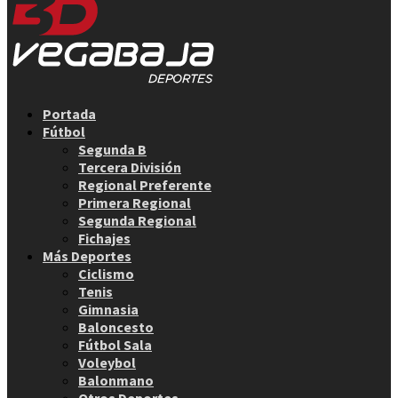
Facebook
Twitter
Instagram
Youtube
Email
Portada
Fútbol
Segunda B
Tercera División
Regional Preferente
Primera Regional
Segunda Regional
Fichajes
Más Deportes
Ciclismo
Tenis
Gimnasia
Baloncesto
Fútbol Sala
Voleybol
Balonmano