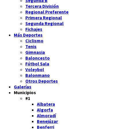
Segunda B
Tercera División
Regional Preferente
Primera Regional
Segunda Regional
Fichajes
Más Deportes
Ciclismo
Tenis
Gimnasia
Baloncesto
Fútbol Sala
Voleybol
Balonmano
Otros Deportes
Galerías
Municipios
#1
Albatera
Algorfa
Almoradí
Benejúzar
Benferri