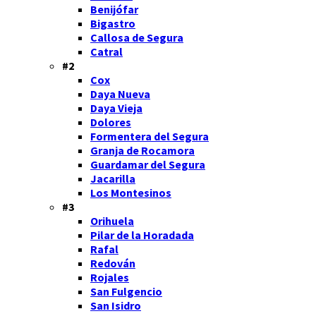
Benijófar
Bigastro
Callosa de Segura
Catral
#2
Cox
Daya Nueva
Daya Vieja
Dolores
Formentera del Segura
Granja de Rocamora
Guardamar del Segura
Jacarilla
Los Montesinos
#3
Orihuela
Pilar de la Horadada
Rafal
Redován
Rojales
San Fulgencio
San Isidro