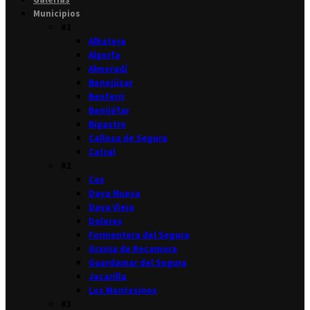
Municipios
#1
Albatera
Algorfa
Almoradí
Benejúzar
Benferri
Benijófar
Bigastro
Callosa de Segura
Catral
#2
Cox
Daya Nueva
Daya Vieja
Dolores
Formentera del Segura
Granja de Rocamora
Guardamar del Segura
Jacarilla
Los Montesinos
#3