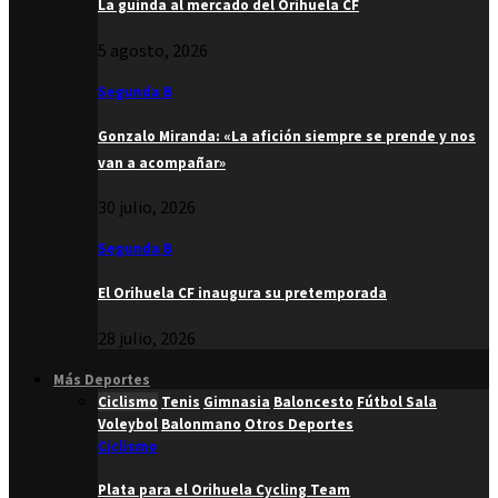
La guinda al mercado del Orihuela CF
5 agosto, 2026
Segunda B
Gonzalo Miranda: «La afición siempre se prende y nos
van a acompañar»
30 julio, 2026
Segunda B
El Orihuela CF inaugura su pretemporada
28 julio, 2026
Más Deportes
Ciclismo
Tenis
Gimnasia
Baloncesto
Fútbol Sala
Voleybol
Balonmano
Otros Deportes
Ciclismo
Plata para el Orihuela Cycling Team