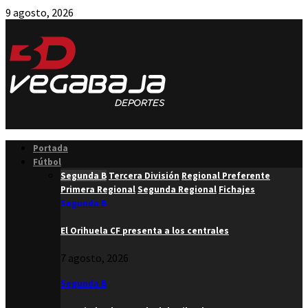
9 agosto, 2026
Facebook
Twitter
Instagram
Youtube
Email
Portada
Fútbol
Segunda B
Tercera División
Regional Preferente
Primera Regional
Segunda Regional
Fichajes
Segunda B
El Orihuela CF presenta a los centrales
7 agosto, 2026
Segunda B