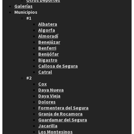
Otros Deportes
Galerías
Municipios
#1
Albatera
Algorfa
Almoradí
Benejúzar
Benferri
Benijófar
Bigastro
Callosa de Segura
Catral
#2
Cox
Daya Nueva
Daya Vieja
Dolores
Formentera del Segura
Granja de Rocamora
Guardamar del Segura
Jacarilla
Los Montesinos