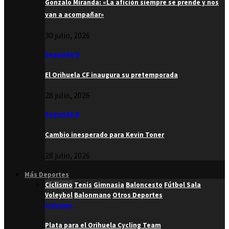
Gonzalo Miranda: «La afición siempre se prende y nos
van a acompañar»
30 julio, 2026
Segunda B
El Orihuela CF inaugura su pretemporada
28 julio, 2026
Segunda B
Cambio inesperado para Kevin Toner
28 julio, 2026
Más Deportes
Ciclismo
Tenis
Gimnasia
Baloncesto
Fútbol Sala
Voleybol
Balonmano
Otros Deportes
Ciclismo
Plata para el Orihuela Cycling Team