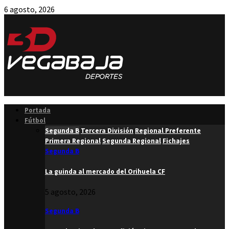
6 agosto, 2026
Facebook
Twitter
Instagram
Youtube
Email
Portada
Fútbol
Segunda B
Tercera División
Regional Preferente
Primera Regional
Segunda Regional
Fichajes
Segunda B
La guinda al mercado del Orihuela CF
5 agosto, 2026
Segunda B