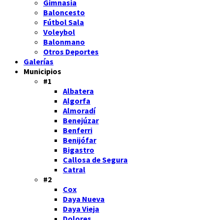
Gimnasia
Baloncesto
Fútbol Sala
Voleybol
Balonmano
Otros Deportes
Galerías
Municipios
#1
Albatera
Algorfa
Almoradí
Benejúzar
Benferri
Benijófar
Bigastro
Callosa de Segura
Catral
#2
Cox
Daya Nueva
Daya Vieja
Dolores