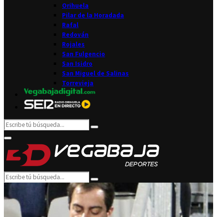
Orihuela
Pilar de la Horadada
Rafal
Redován
Rojales
San Fulgencio
San Isidro
San Miguel de Salinas
Torrevieja
Search
Search
for:
Facebook
Twitter
Instagram
Youtube
Email
Primary
Menu
Search
Search
for: