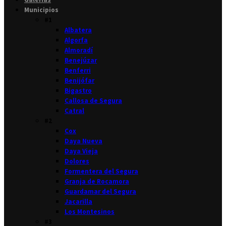
Municipios
#1
Albatera
Algorfa
Almoradí
Benejúzar
Benferri
Benijófar
Bigastro
Callosa de Segura
Catral
#2
Cox
Daya Nueva
Daya Vieja
Dolores
Formentera del Segura
Granja de Rocamora
Guardamar del Segura
Jacarilla
Los Montesinos
#3