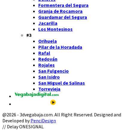
Formentera del Segura
Granja de Rocamora
Guardamar del Segura
Jacarilla
Los Montesinos
#3
Orihuela
Pilar de la Horadada
Rafal
Redován
Rojales
San Fulgencio
San Isidro
San Miguel de Salinas
Torrevieja
@2026 - 3dvegabaja.com. All Right Reserved. Designed and
Developed by
PenciDesign
Facebook
Twitter
Instagram
Youtube
Email
// Delay ONESIGNAL