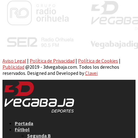
Aviso Legal
|
Política de Privacidad
|
Política de Cookies
|
Publicidad
@2019 - 3dvegabaja.com. Todos los derechos
reservados. Designed and Developed by
Clavei
Facebook
Twitter
Instagram
Youtube
Email
Portada
Fútbol
Segunda B