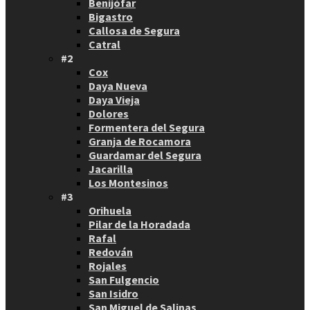
Benijófar
Bigastro
Callosa de Segura
Catral
#2
Cox
Daya Nueva
Daya Vieja
Dolores
Formentera del Segura
Granja de Rocamora
Guardamar del Segura
Jacarilla
Los Montesinos
#3
Orihuela
Pilar de la Horadada
Rafal
Redován
Rojales
San Fulgencio
San Isidro
San Miguel de Salinas