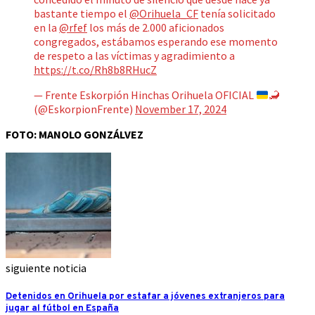
bastante tiempo el
@Orihuela_CF
tenía solicitado
en la
@rfef
los más de 2.000 aficionados
congregados, estábamos esperando ese momento
de respeto a las víctimas y agradimiento a
https://t.co/Rh8b8RHucZ
— Frente Eskorpión Hinchas Orihuela OFICIAL
🦂
(@EskorpionFrente)
November 17, 2024
FOTO: MANOLO GONZÁLVEZ
siguiente noticia
Detenidos en Orihuela por estafar a jóvenes extranjeros para
jugar al fútbol en España