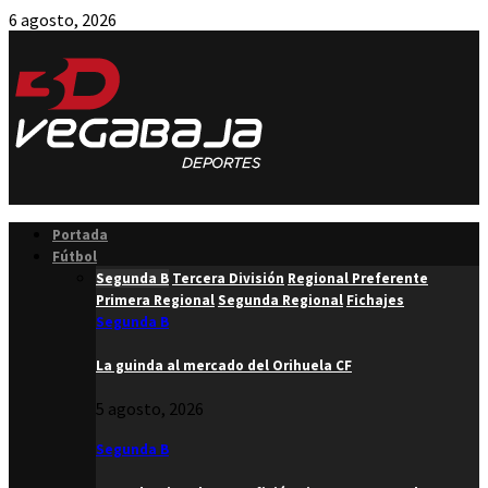
6 agosto, 2026
Facebook
Twitter
Instagram
Youtube
Email
Portada
Fútbol
Segunda B
Tercera División
Regional Preferente
Primera Regional
Segunda Regional
Fichajes
Segunda B
La guinda al mercado del Orihuela CF
5 agosto, 2026
Segunda B