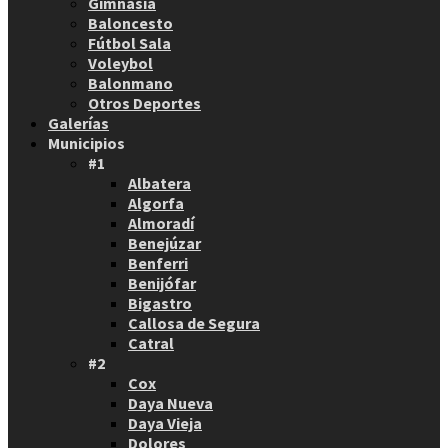
Gimnasia
Baloncesto
Fútbol Sala
Voleybol
Balonmano
Otros Deportes
Galerías
Municipios
#1
Albatera
Algorfa
Almoradí
Benejúzar
Benferri
Benijófar
Bigastro
Callosa de Segura
Catral
#2
Cox
Daya Nueva
Daya Vieja
Dolores