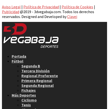
Aviso Legal
|
Política de Privacidad
|
Política de Cookies
|
Publicidad
@2019 - 3dvegabaja.com. Todos los derechos
reservados. Designed and Developed by
Clavei
Facebook
Twitter
Instagram
Youtube
Email
Portada
Fútbol
Segunda B
Tercera División
Regional Preferente
Primera Regional
Segunda Regional
Fichajes
Más Deportes
Ciclismo
Tenis