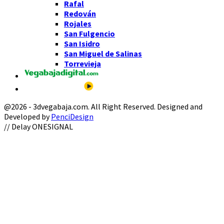
Rafal
Redován
Rojales
San Fulgencio
San Isidro
San Miguel de Salinas
Torrevieja
@2026 - 3dvegabaja.com. All Right Reserved. Designed and
Developed by
PenciDesign
Facebook
Twitter
Instagram
Youtube
Email
// Delay ONESIGNAL