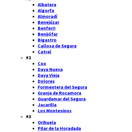
Albatera
Algorfa
Almoradí
Benejúzar
Benferri
Benijófar
Bigastro
Callosa de Segura
Catral
#2
Cox
Daya Nueva
Daya Vieja
Dolores
Formentera del Segura
Granja de Rocamora
Guardamar del Segura
Jacarilla
Los Montesinos
#3
Orihuela
Pilar de la Horadada