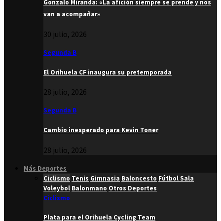
Gonzalo Miranda: «La afición siempre se prende y nos
van a acompañar»
30 julio, 2026
Segunda B
El Orihuela CF inaugura su pretemporada
28 julio, 2026
Segunda B
Cambio inesperado para Kevin Toner
28 julio, 2026
Más Deportes
Ciclismo
Tenis
Gimnasia
Baloncesto
Fútbol Sala
Voleybol
Balonmano
Otros Deportes
Ciclismo
Plata para el Orihuela Cycling Team