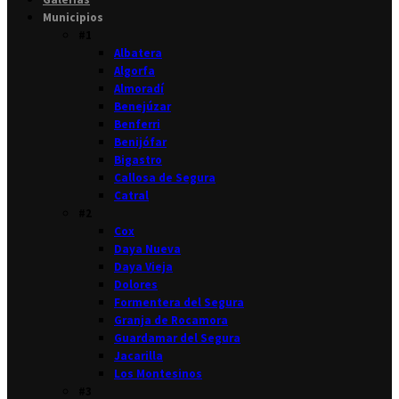
Municipios
#1
Albatera
Algorfa
Almoradí
Benejúzar
Benferri
Benijófar
Bigastro
Callosa de Segura
Catral
#2
Cox
Daya Nueva
Daya Vieja
Dolores
Formentera del Segura
Granja de Rocamora
Guardamar del Segura
Jacarilla
Los Montesinos
#3