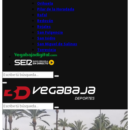
Orihuela
Pilar de la Horadada
Rafal
Redován
Rojales
San Fulgencio
San Isidro
San Miguel de Salinas
Torrevieja
Search
Search
for:
Facebook
Twitter
Instagram
Youtube
Email
Primary
Menu
Search
Search
for: