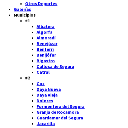
Otros Deportes
Galerías
Municipios
#1
Albatera
Algorfa
Almoradí
Benejúzar
Benferri
Benijófar
Bigastro
Callosa de Segura
Catral
#2
Cox
Daya Nueva
Daya Vieja
Dolores
Formentera del Segura
Granja de Rocamora
Guardamar del Segura
Jacarilla