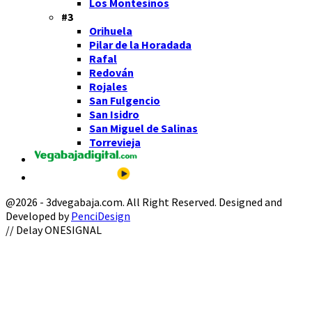
Los Montesinos
#3
Orihuela
Pilar de la Horadada
Rafal
Redován
Rojales
San Fulgencio
San Isidro
San Miguel de Salinas
Torrevieja
@2026 - 3dvegabaja.com. All Right Reserved. Designed and
Developed by
PenciDesign
Facebook
Twitter
Instagram
Youtube
Email
// Delay ONESIGNAL