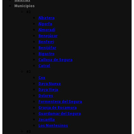
Municipios
#1
Albatera
Algorfa
Almoradí
Benejúzar
Benferri
Benijófar
Bigastro
Callosa de Segura
Catral
#2
Cox
Daya Nueva
Daya Vieja
Dolores
Formentera del Segura
Granja de Rocamora
Guardamar del Segura
Jacarilla
Los Montesinos
#3