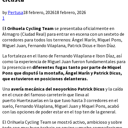
by
Pertusa
18 febrero, 2026
18 febrero, 2026
1
E
l Orihuela Cycling Team
se presentaba oficialmente en
Almagro (Ciudad Real) para entrar en escena con un sexteto de
corredores para todos los terrenos: Ángel Marín, Miquel Pons,
Miguel Juan, Fernando Vilaplana, Patrick Dicus e Ibon Díaz.
La fortaleza en el llano de Fernando Vilaplana e Ibon Díaz, así
como la experiencia de Miguel Juan fueron fundamentales para
la presencia en
diferentes fugas tanto por parte de Miquel
Pons que disputó la montaña, Ángel Marín y Patrick Dicus,
que estuvieron en posiciones delanteras.
Una
avería mecánica del neoyorkino Patrick Dicus
y la caída
en el cruce del famoso carreterín que lleva al
puerto Huertezuelas en la que tuvo hasta 3 corredores en el
suelo, Fernando Vilaplana, Miguel Juan y Miquel Pons, acabó
con las opciones de poder estar en el top ten de la general.
El Orihuela Cycling Team se mostró activo, ambicioso y sobre
todo con muy buen trabajo en equipo y mucho compañerismo,