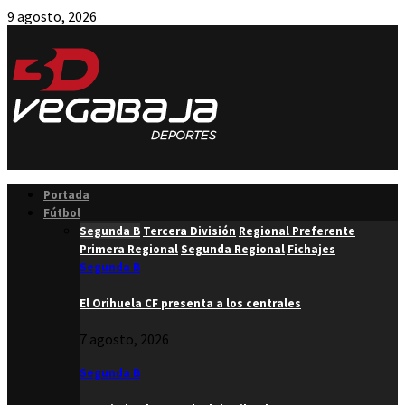
9 agosto, 2026
Facebook
Twitter
Instagram
Youtube
Email
Portada
Fútbol
Segunda B
Tercera División
Regional Preferente
Primera Regional
Segunda Regional
Fichajes
Segunda B
El Orihuela CF presenta a los centrales
7 agosto, 2026
Segunda B