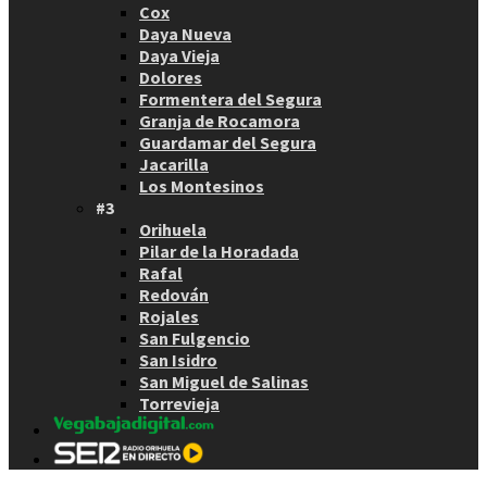
Cox
Daya Nueva
Daya Vieja
Dolores
Formentera del Segura
Granja de Rocamora
Guardamar del Segura
Jacarilla
Los Montesinos
#3
Orihuela
Pilar de la Horadada
Rafal
Redován
Rojales
San Fulgencio
San Isidro
San Miguel de Salinas
Torrevieja