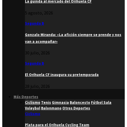
La guinda al mercado del Orihuela CF
5 agosto, 2026
Segunda B
Gonzalo Miranda: «La afición siempre se prende y nos
van a acompañar»
30 julio, 2026
Segunda B
El Orihuela CF inaugura su pretemporada
28 julio, 2026
Más Deportes
Ciclismo
Tenis
Gimnasia
Baloncesto
Fútbol Sala
Voleybol
Balonmano
Otros Deportes
Ciclismo
Plata para el Orihuela Cycling Team