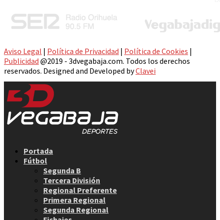
Aviso Legal
|
Política de Privacidad
|
Política de Cookies
|
Publicidad
@2019 - 3dvegabaja.com. Todos los derechos
reservados. Designed and Developed by
Clavei
Facebook
Twitter
Instagram
Youtube
Email
Portada
Fútbol
Segunda B
Tercera División
Regional Preferente
Primera Regional
Segunda Regional
Fichajes