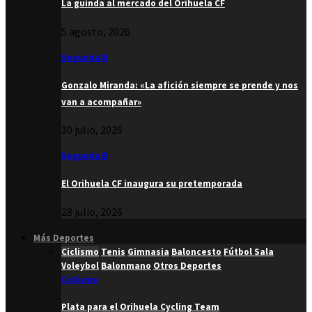
La guinda al mercado del Orihuela CF
5 agosto, 2026
Segunda B
Gonzalo Miranda: «La afición siempre se prende y nos
van a acompañar»
30 julio, 2026
Segunda B
El Orihuela CF inaugura su pretemporada
28 julio, 2026
Más Deportes
Ciclismo
Tenis
Gimnasia
Baloncesto
Fútbol Sala
Voleybol
Balonmano
Otros Deportes
Ciclismo
Plata para el Orihuela Cycling Team