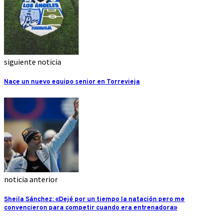
siguiente noticia
Nace un nuevo equipo senior en Torrevieja
noticia anterior
Sheila Sánchez: «Dejé por un tiempo la natación pero me
convencieron para competir cuando era entrenadora»