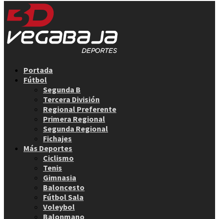
Facebook
Twitter
Instagram
Youtube
Email
Portada
Fútbol
Segunda B
Tercera División
Regional Preferente
Primera Regional
Segunda Regional
Fichajes
Más Deportes
Ciclismo
Tenis
Gimnasia
Baloncesto
Fútbol Sala
Voleybol
Balonmano