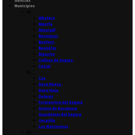
Municipios
#1
Albatera
Algorfa
Almoradí
Benejúzar
Benferri
Benijófar
Bigastro
Callosa de Segura
Catral
#2
Cox
Daya Nueva
Daya Vieja
Dolores
Formentera del Segura
Granja de Rocamora
Guardamar del Segura
Jacarilla
Los Montesinos
#3