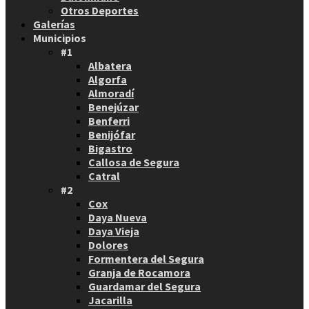
Otros Deportes
Galerías
Municipios
#1
Albatera
Algorfa
Almoradí
Benejúzar
Benferri
Benijófar
Bigastro
Callosa de Segura
Catral
#2
Cox
Daya Nueva
Daya Vieja
Dolores
Formentera del Segura
Granja de Rocamora
Guardamar del Segura
Jacarilla