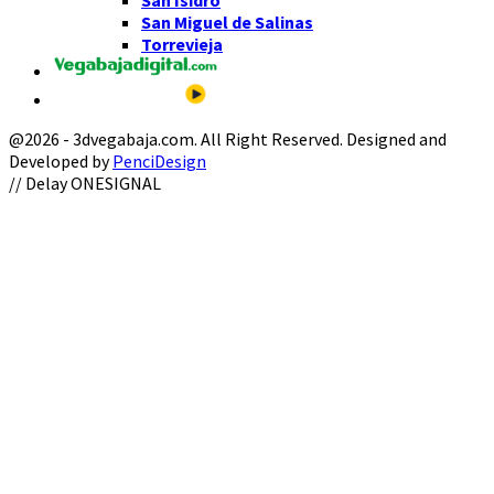
San Miguel de Salinas
Torrevieja
@2026 - 3dvegabaja.com. All Right Reserved. Designed and
Developed by
PenciDesign
Facebook
Twitter
Instagram
Youtube
Email
// Delay ONESIGNAL