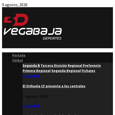
9 agosto, 2026
Facebook
Twitter
Instagram
Youtube
Email
Portada
Fútbol
Segunda B
Tercera División
Regional Preferente
Primera Regional
Segunda Regional
Fichajes
Segunda B
El Orihuela CF presenta a los centrales
7 agosto, 2026
Segunda B