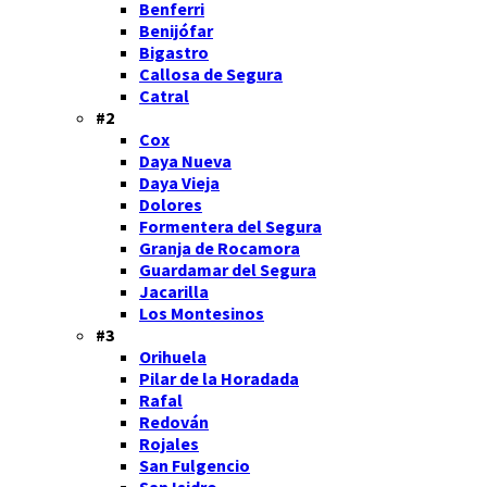
Benferri
Benijófar
Bigastro
Callosa de Segura
Catral
#2
Cox
Daya Nueva
Daya Vieja
Dolores
Formentera del Segura
Granja de Rocamora
Guardamar del Segura
Jacarilla
Los Montesinos
#3
Orihuela
Pilar de la Horadada
Rafal
Redován
Rojales
San Fulgencio
San Isidro