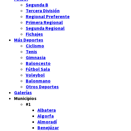
Segunda B
Tercera División
Regional Preferente
Primera Regional
Segunda Regional
Fichajes
Más Deportes
Ciclismo
Tenis
Gimnasia
Baloncesto
Fútbol Sala
Voleybol
Balonmano
Otros Deportes
Galerías
Municipios
#1
Albatera
Algorfa
Almoradí
Benejúzar