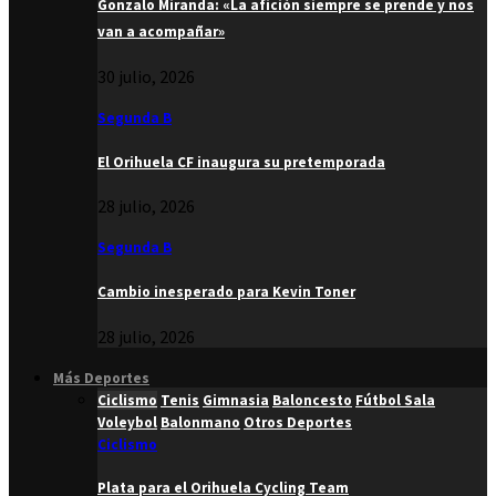
Gonzalo Miranda: «La afición siempre se prende y nos
van a acompañar»
30 julio, 2026
Segunda B
El Orihuela CF inaugura su pretemporada
28 julio, 2026
Segunda B
Cambio inesperado para Kevin Toner
28 julio, 2026
Más Deportes
Ciclismo
Tenis
Gimnasia
Baloncesto
Fútbol Sala
Voleybol
Balonmano
Otros Deportes
Ciclismo
Plata para el Orihuela Cycling Team