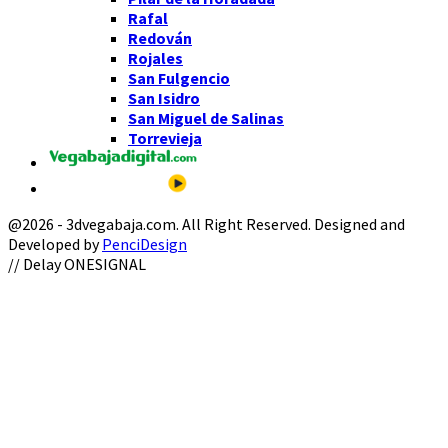
Rafal
Redován
Rojales
San Fulgencio
San Isidro
San Miguel de Salinas
Torrevieja
@2026 - 3dvegabaja.com. All Right Reserved. Designed and
Developed by
PenciDesign
Facebook
Twitter
Instagram
Youtube
Email
// Delay ONESIGNAL