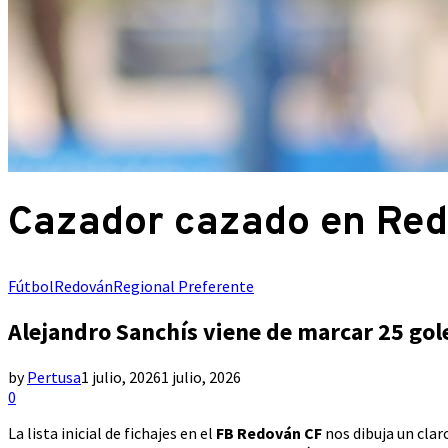
Cazador cazado en Re
Fútbol
Redován
Regional Preferente
Alejandro Sanchís viene de marcar 25 gol
by
Pertusa
1 julio, 2026
1 julio, 2026
0
La lista inicial de fichajes en el
FB Redován CF
nos dibuja un clar