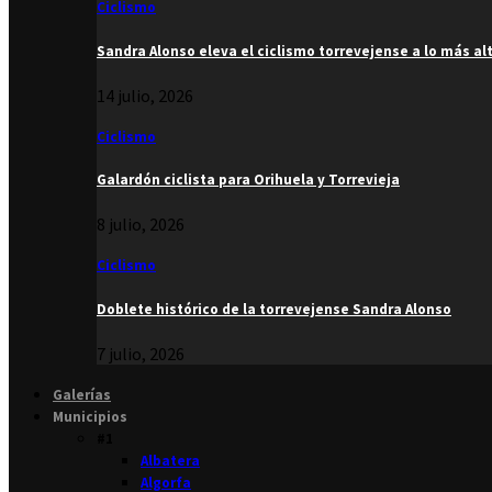
Ciclismo
Sandra Alonso eleva el ciclismo torrevejense a lo más al
14 julio, 2026
Ciclismo
Galardón ciclista para Orihuela y Torrevieja
8 julio, 2026
Ciclismo
Doblete histórico de la torrevejense Sandra Alonso
7 julio, 2026
Galerías
Municipios
#1
Albatera
Algorfa