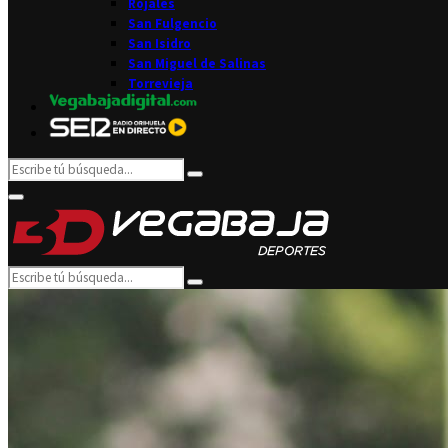
Rojales
San Fulgencio
San Isidro
San Miguel de Salinas
Torrevieja
Search
Search
for:
Facebook
Twitter
Instagram
Youtube
Email
Primary
Menu
Search
Search
for: