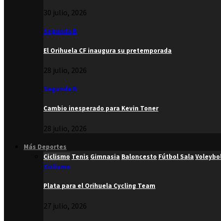
30 julio, 2026
Segunda B
El Orihuela CF inaugura su pretemporada
28 julio, 2026
Segunda B
Cambio inesperado para Kevin Toner
28 julio, 2026
Más Deportes
Ciclismo
Tenis
Gimnasia
Baloncesto
Fútbol Sala
Voleybo
Ciclismo
Plata para el Orihuela Cycling Team
27 julio, 2026