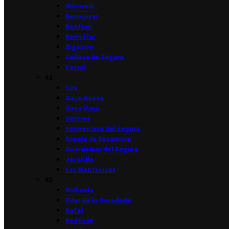
Almoradí
Benejúzar
Benferri
Benijófar
Bigastro
Callosa de Segura
Catral
#2
Cox
Daya Nueva
Daya Vieja
Dolores
Formentera del Segura
Granja de Rocamora
Guardamar del Segura
Jacarilla
Los Montesinos
#3
Orihuela
Pilar de la Horadada
Rafal
Redován