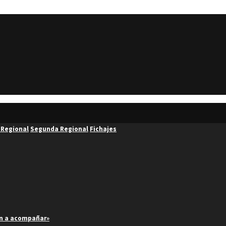
 Regional
Segunda Regional
Fichajes
an a acompañar»