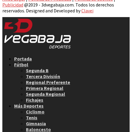
Publicidad
@2019 - 3dvegabaja.com. Todos los derechos
reservados. Designed and Developed by
Clavei
Facebook
Twitter
Instagram
Youtube
Email
Portada
Fútbol
Segunda B
Tercera División
Regional Preferente
Primera Regional
Segunda Regional
Fichajes
Más Deportes
Ciclismo
Tenis
Gimnasia
Baloncesto