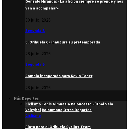
Gonzalo Miranda: «La afición siempre se prende y nos
van a acompañar»
30 julio, 2026
Segunda B
El Orihuela CF inaugura su pretemporada
28 julio, 2026
Segunda B
Cambio inesperado para Kevin Toner
28 julio, 2026
Más Deportes
Ciclismo
Tenis
Gimnasia
Baloncesto
Fútbol Sala
Voleybol
Balonmano
Otros Deportes
Ciclismo
Plata para el Orihuela Cycling Team