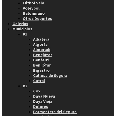
Fútbol Sala
Voleybol
Balonmano
Otros Deportes
Galerías
Municipios
#1
Albatera
Algorfa
Almoradí
Benejúzar
Benferri
Benijófar
Bigastro
Callosa de Segura
Catral
#2
Cox
Daya Nueva
Daya Vieja
Dolores
Formentera del Segura