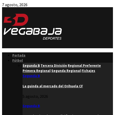
7 agosto, 2026
Facebook
Twitter
Instagram
Youtube
Email
Portada
Fútbol
Segunda B
Tercera División
Regional Preferente
Primera Regional
Segunda Regional
Fichajes
Segunda B
La guinda al mercado del Orihuela CF
5 agosto, 2026
Segunda B