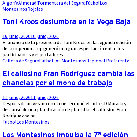
Algorfa
Almoradí
Formentera del Segura
Fútbol
Los
Montesinos
Rojales
Toni Kroos deslumbra en la Vega Baja
16 junio, 2026
16 junio, 2026
El anuncio de la presencia de Toni Kroos en la segunda edición
de la imperium Cup generó una gran espectación entre los
participantes y espectadores...
Callosa de Segura
Fútbol
Los Montesinos
Regional Preferente
El callosino Fran Rodríguez cambia las
chanclas por el mono de trabajo
11 junio, 2026
11 junio, 2026
Después de un verano en el que terminó el ciclo CD Murada y
descansó de una planificación de plantilla, el callosino Fran
Rodríguez se ha...
Fútbol
Los Montesinos
Los Montesinos impulsa la 7ª edición