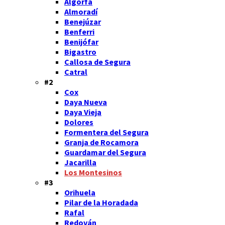
Algorfa
Almoradí
Benejúzar
Benferri
Benijófar
Bigastro
Callosa de Segura
Catral
#2
Cox
Daya Nueva
Daya Vieja
Dolores
Formentera del Segura
Granja de Rocamora
Guardamar del Segura
Jacarilla
Los Montesinos
#3
Orihuela
Pilar de la Horadada
Rafal
Redován