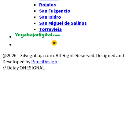
Rojales
San Fulgencio
San Isidro
San Miguel de Salinas
Torrevieja
@2026 - 3dvegabaja.com. All Right Reserved. Designed and
Developed by
PenciDesign
Facebook
Twitter
Instagram
Youtube
Email
// Delay ONESIGNAL