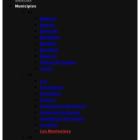
Municipios
#1
Albatera
Algorfa
Almoradí
Benejúzar
Benferri
Benijófar
Bigastro
Callosa de Segura
Catral
#2
Cox
Daya Nueva
Daya Vieja
Dolores
Formentera del Segura
Granja de Rocamora
Guardamar del Segura
Jacarilla
Los Montesinos
#3