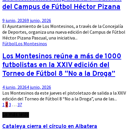
del Campus de Fútbol Héctor Pizana
9 junio, 2026
9 junio, 2026
El Ayuntamiento de Los Montesinos, a través de la Concejalía
de Deportes, organiza una nueva edición del Campus de Fútbol
Héctor Pizana Pascual, una iniciativa...
Fútbol
Los Montesinos
Los Montesinos reúne a más de 1000
futbolistas en la XXIV edición del
Torneo de Fútbol 8 “No a la Droga”
4 junio, 2026
4 junio, 2026
Los Montesinos da este jueves el pistoletazo de salida a la XXIV
edición del Torneo de Fútbol 8 “No a la Droga”, una de las...
Paginación
1
2
3
…
37
de
Lo más leído
entradas
Cataleya cierra el círculo en Albatera